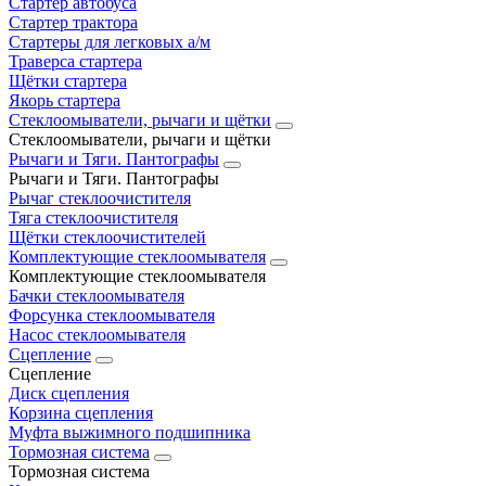
Стартер автобуса
Стартер трактора
Стартеры для легковых а/м
Траверса стартера
Щётки стартера
Якорь стартера
Стеклоомыватели, рычаги и щётки
Стеклоомыватели, рычаги и щётки
Рычаги и Тяги. Пантографы
Рычаги и Тяги. Пантографы
Рычаг стеклоочистителя
Тяга стеклоочистителя
Щётки стеклоочистителей
Комплектующие стеклоомывателя
Комплектующие стеклоомывателя
Бачки стеклоомывателя
Форсунка стеклоомывателя
Насос стеклоомывателя
Сцепление
Сцепление
Диск сцепления
Корзина сцепления
Муфта выжимного подшипника
Тормозная система
Тормозная система