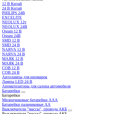
12 В Китай
24 В Китай
PHILIPS 24В
EXCELITE
NEOLUX 12v
NEOLUX 24В
Osram 12 В
Osram 24В
SMD 12 В
SMD 24 В
NARVA 12 В
NARVA 24 В
МАЯК 12 В
МАЯК 24 В
COB 12 В
COB 24 В
Автолампы для иномарок
Лампы LED 24 B
Ароматизаторы для салона автомобиля
Батарейки
Батарейки
Мизинчиковые батарейки AAA
Батарейки пальчиковые АА
Выключатели "массы", провода АКБ
Выключатели "массы", провода АКБ