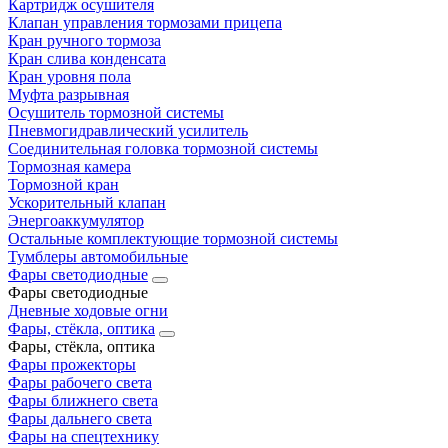
Картридж осушителя
Клапан управления тормозами прицепа
Кран ручного тормоза
Кран слива конденсата
Кран уровня пола
Муфта разрывная
Осушитель тормозной системы
Пневмогидравлический усилитель
Соединительная головка тормозной системы
Тормозная камера
Тормозной кран
Ускорительный клапан
Энергоаккумулятор
Остальные комплектующие тормозной системы
Тумблеры автомобильные
Фары светодиодные
Фары светодиодные
Дневные ходовые огни
Фары, стёкла, оптика
Фары, стёкла, оптика
Фары прожекторы
Фары рабочего света
Фары ближнего света
Фары дальнего света
Фары на спецтехнику