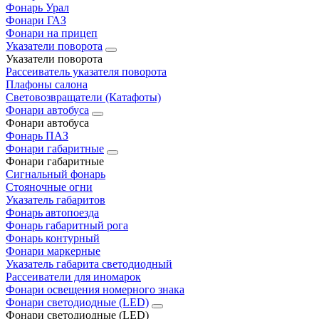
Фонарь Урал
Фонари ГАЗ
Фонари на прицеп
Указатели поворота
Указатели поворота
Рассеиватель указателя поворота
Плафоны салона
Световозвращатели (Катафоты)
Фонари автобуса
Фонари автобуса
Фонарь ПАЗ
Фонари габаритные
Фонари габаритные
Сигнальный фонарь
Стояночные огни
Указатель габаритов
Фонарь автопоезда
Фонарь габаритный рога
Фонарь контурный
Фонари маркерные
Указатель габарита светодиодный
Рассеиватели для иномарок
Фонари освещения номерного знака
Фонари светодиодные (LED)
Фонари светодиодные (LED)