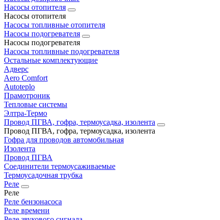
Насосы отопителя
Насосы отопителя
Насосы топливные отопителя
Насосы подогревателя
Насосы подогревателя
Насосы топливные подогревателя
Остальные комплектующие
Адверс
Aero Comfort
Autoteplo
Прамотроник
Тепловые системы
Элтра-Термо
Провод ПГВА, гофра, термоусадка, изолента
Провод ПГВА, гофра, термоусадка, изолента
Гофра для проводов автомобильная
Изолента
Провод ПГВА
Соединители термоусаживаемые
Термоусадочная трубка
Реле
Реле
Реле бензонасоса
Реле времени
Реле звукового сигнала