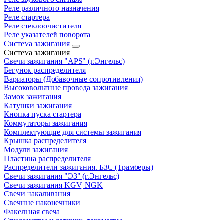
Реле различного назначения
Реле стартера
Реле стеклоочистителя
Реле указателей поворота
Система зажигания
Система зажигания
Свечи зажигания "APS" (г.Энгельс)
Бегунок распределителя
Вариаторы (Добавочные сопротивления)
Высоковольтные провода зажигания
Замок зажигания
Катушки зажигания
Кнопка пуска стартера
Коммутаторы зажигания
Комплектующие для системы зажигания
Крышка распределителя
Модули зажигания
Пластина распределителя
Распределители зажигания. БЗС (Трамберы)
Свечи зажигания "ЭЗ" (г.Энгельс)
Свечи зажигания KGV, NGK
Свечи накаливания
Свечные наконечники
Факельная свеча