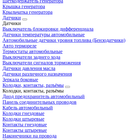
Щеткодержатель генератора
Крышка генератора
Крыльчатка генератора
Датчики
Датчики
Выключатель блокировки дифференциала
Датчики температуры автомобильные
Автомобильные датчики уровня топлива (Бензодатчики)
Авто термореле
Термостаты автомобильные
Выключатели заднего хода
Выключатели сигналов торможения
Датчики давления масла
Датчики различного назначения
Зеркала боковые
Колодки, контакты, разъёмы
Колодки, контакты, разъёмы
Диод предохранитель автомобильный
Панель соединительных проводов
Кабель автомобильный
Колодки гнездовые
Колодки штыревые
Контакты гнездовые
Контакты штыревые
Наконечники на провода