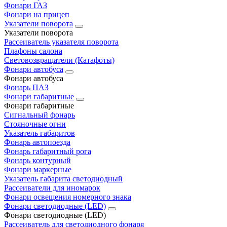
Фонари ГАЗ
Фонари на прицеп
Указатели поворота
Указатели поворота
Рассеиватель указателя поворота
Плафоны салона
Световозвращатели (Катафоты)
Фонари автобуса
Фонари автобуса
Фонарь ПАЗ
Фонари габаритные
Фонари габаритные
Сигнальный фонарь
Стояночные огни
Указатель габаритов
Фонарь автопоезда
Фонарь габаритный рога
Фонарь контурный
Фонари маркерные
Указатель габарита светодиодный
Рассеиватели для иномарок
Фонари освещения номерного знака
Фонари светодиодные (LED)
Фонари светодиодные (LED)
Рассеиватель для светодиодного фонаря