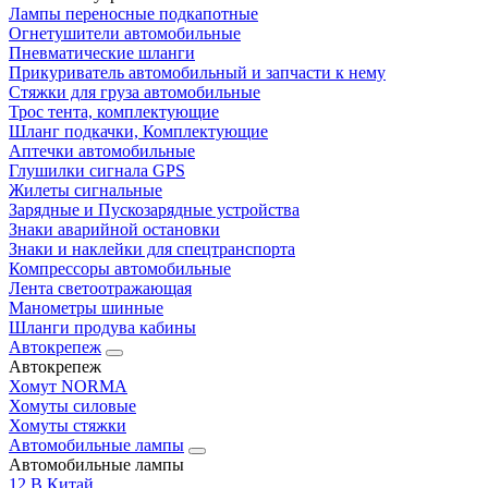
Лампы переносные подкапотные
Огнетушители автомобильные
Пневматические шланги
Прикуриватель автомобильный и запчасти к нему
Стяжки для груза автомобильные
Трос тента, комплектующие
Шланг подкачки, Комплектующие
Аптечки автомобильные
Глушилки сигнала GPS
Жилеты сигнальные
Зарядные и Пускозарядные устройства
Знаки аварийной остановки
Знаки и наклейки для спецтранспорта
Компрессоры автомобильные
Лента светоотражающая
Манометры шинные
Шланги продува кабины
Автокрепеж
Автокрепеж
Хомут NORMA
Хомуты силовые
Хомуты стяжки
Автомобильные лампы
Автомобильные лампы
12 В Китай