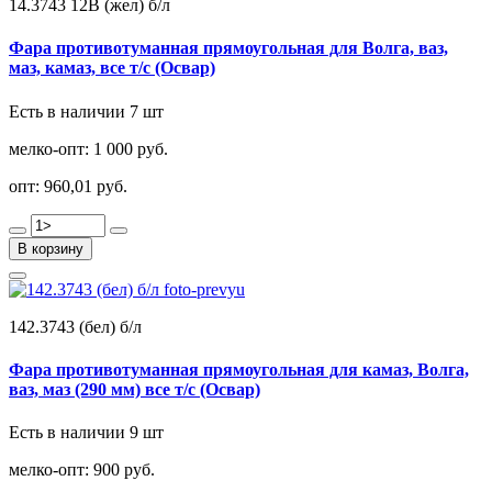
14.3743 12В (жел) б/л
Фара противотуманная прямоугольная для Волга, ваз,
маз, камаз, все т/с (Освар)
Есть в наличии 7 шт
мелко-опт:
1 000 руб.
опт:
960,01 руб.
В корзину
142.3743 (бел) б/л
Фара противотуманная прямоугольная для камаз, Волга,
ваз, маз (290 мм) все т/с (Освар)
Есть в наличии 9 шт
мелко-опт:
900 руб.