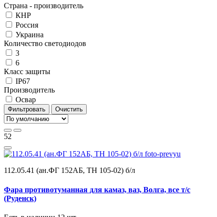
Страна - производитель
КНР
Россия
Украина
Количество светодиодов
3
6
Класс защиты
IP67
Производитель
Освар
Фильтровать
Очистить
52
112.05.41 (ан.ФГ 152АБ, ТН 105-02) б/л
Фара противотуманная для камаз, ваз, Волга, все т/с
(Руденск)