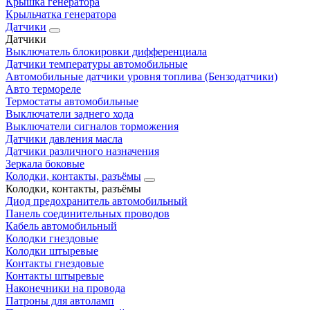
Крышка генератора
Крыльчатка генератора
Датчики
Датчики
Выключатель блокировки дифференциала
Датчики температуры автомобильные
Автомобильные датчики уровня топлива (Бензодатчики)
Авто термореле
Термостаты автомобильные
Выключатели заднего хода
Выключатели сигналов торможения
Датчики давления масла
Датчики различного назначения
Зеркала боковые
Колодки, контакты, разъёмы
Колодки, контакты, разъёмы
Диод предохранитель автомобильный
Панель соединительных проводов
Кабель автомобильный
Колодки гнездовые
Колодки штыревые
Контакты гнездовые
Контакты штыревые
Наконечники на провода
Патроны для автоламп