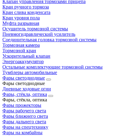
Клапан управления тормозами прицепа
Кран ручного тормоза
Кран слива конденсата
Кран уровня пола
Муфта разрывная
Осушитель тормозной системы
Пневмогидравлический усилитель
Соединительная головка тормозной системы
Тормозная камера
Тормозной кран
Ускорительный клапан
Энергоаккумулятор
Остальные комплектующие тормозной системы
Тумблеры автомобильные
Фары светодиодные
Фары светодиодные
Дневные ходовые огни
Фары, стёкла, оптика
Фары, стёкла, оптика
Фары прожекторы
Фары рабочего света
Фары ближнего света
Фары дальнего света
Фары на спецтехнику
Фары на комбайны