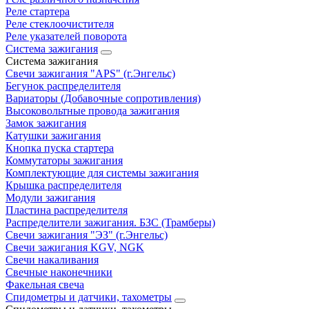
Реле стартера
Реле стеклоочистителя
Реле указателей поворота
Система зажигания
Система зажигания
Свечи зажигания "APS" (г.Энгельс)
Бегунок распределителя
Вариаторы (Добавочные сопротивления)
Высоковольтные провода зажигания
Замок зажигания
Катушки зажигания
Кнопка пуска стартера
Коммутаторы зажигания
Комплектующие для системы зажигания
Крышка распределителя
Модули зажигания
Пластина распределителя
Распределители зажигания. БЗС (Трамберы)
Свечи зажигания "ЭЗ" (г.Энгельс)
Свечи зажигания KGV, NGK
Свечи накаливания
Свечные наконечники
Факельная свеча
Спидометры и датчики, тахометры