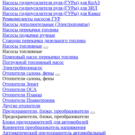
Насосы гидроусилителя руля (ГУРы) для КрАЗ
Насосы гидроусилителя руля (ГУРы) для ЗИЛ
Насосы гидроусилителя руля (ГУРы) для Камаз
Ремкомплекты насосов ГУР
Насосы дополнительные (Электропомпы)
Насосы перекачки топлива
Насосы подкачки ручные
Станции перекачки дизельного топлива
Насосы топливные
Насосы топливные
Помповый насос перекачки топлива
Погружной топливный насос
Электробензонасос
Отопители салона, фены
Отопители салона, фены
Отопители Зенит
Отопители ОСА
Отопители Планар
Отопители Прамотроник
Другие отопители
Предохранители, блоки, преобразователи
Предохранители, блоки, преобразователи
Блоки предохранителей для автомобилей
Конвертер преобразователь напряжения
Автоматический предохранитель автомобильный