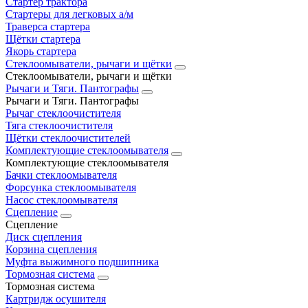
Стартер трактора
Стартеры для легковых а/м
Траверса стартера
Щётки стартера
Якорь стартера
Стеклоомыватели, рычаги и щётки
Стеклоомыватели, рычаги и щётки
Рычаги и Тяги. Пантографы
Рычаги и Тяги. Пантографы
Рычаг стеклоочистителя
Тяга стеклоочистителя
Щётки стеклоочистителей
Комплектующие стеклоомывателя
Комплектующие стеклоомывателя
Бачки стеклоомывателя
Форсунка стеклоомывателя
Насос стеклоомывателя
Сцепление
Сцепление
Диск сцепления
Корзина сцепления
Муфта выжимного подшипника
Тормозная система
Тормозная система
Картридж осушителя