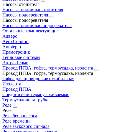
Насосы отопителя
Насосы топливные отопителя
Насосы подогревателя
Насосы подогревателя
Насосы топливные подогревателя
Остальные комплектующие
Адверс
Aero Comfort
Autoteplo
Прамотроник
Тепловые системы
Элтра-Термо
Провод ПГВА, гофра, термоусадка, изолента
Провод ПГВА, гофра, термоусадка, изолента
Гофра для проводов автомобильная
Изолента
Провод ПГВА
Соединители термоусаживаемые
Термоусадочная трубка
Реле
Реле
Реле бензонасоса
Реле времени
Реле звукового сигнала
Реле различного назначения