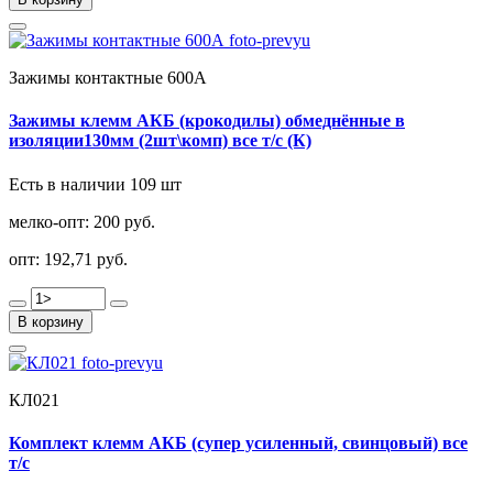
Зажимы контактные 600А
Зажимы клемм АКБ (крокодилы) обмеднённые в
изоляции130мм (2шт\комп) все т/с (К)
Есть в наличии 109 шт
мелко-опт:
200 руб.
опт:
192,71 руб.
В корзину
КЛ021
Комплект клемм АКБ (супер усиленный, свинцовый) все
т/с