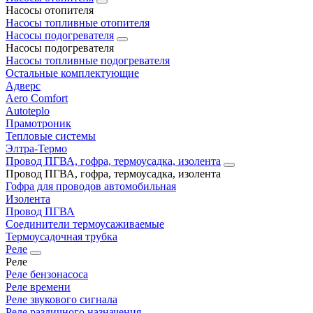
Насосы отопителя
Насосы топливные отопителя
Насосы подогревателя
Насосы подогревателя
Насосы топливные подогревателя
Остальные комплектующие
Адверс
Aero Comfort
Autoteplo
Прамотроник
Тепловые системы
Элтра-Термо
Провод ПГВА, гофра, термоусадка, изолента
Провод ПГВА, гофра, термоусадка, изолента
Гофра для проводов автомобильная
Изолента
Провод ПГВА
Соединители термоусаживаемые
Термоусадочная трубка
Реле
Реле
Реле бензонасоса
Реле времени
Реле звукового сигнала
Реле различного назначения