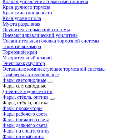
Клапан управления тормозами прицепа
Кран ручного тормоза
Кран слива конденсата
Кран уровня пола
Муфта разрывная
Осушитель тормозной системы
Пневмогидравлический усилитель
Соединительная головка тормозной системы
Тормозная камера
Тормозной кран
Ускорительный клапан
Энергоаккумулятор
Остальные комплектующие тормозной системы
Тумблеры автомобильные
Фары светодиодные
Фары светодиодные
Дневные ходовые огни
Фары, стёкла, оптика
Фары, стёкла, оптика
Фары прожекторы
Фары рабочего света
Фары ближнего света
Фары дальнего света
Фары на спецтехнику
Фары на комбайны