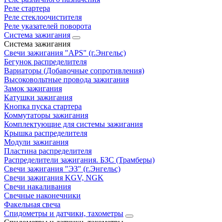
Реле стартера
Реле стеклоочистителя
Реле указателей поворота
Система зажигания
Система зажигания
Свечи зажигания "APS" (г.Энгельс)
Бегунок распределителя
Вариаторы (Добавочные сопротивления)
Высоковольтные провода зажигания
Замок зажигания
Катушки зажигания
Кнопка пуска стартера
Коммутаторы зажигания
Комплектующие для системы зажигания
Крышка распределителя
Модули зажигания
Пластина распределителя
Распределители зажигания. БЗС (Трамберы)
Свечи зажигания "ЭЗ" (г.Энгельс)
Свечи зажигания KGV, NGK
Свечи накаливания
Свечные наконечники
Факельная свеча
Спидометры и датчики, тахометры