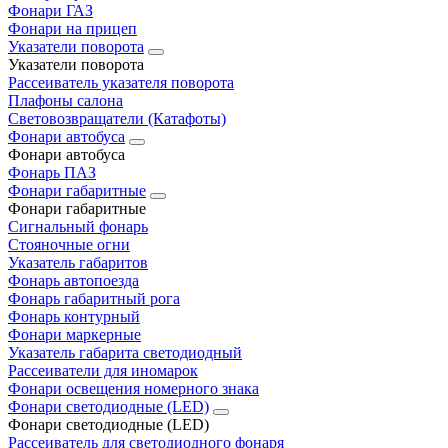
Фонари ГАЗ
Фонари на прицеп
Указатели поворота
Указатели поворота
Рассеиватель указателя поворота
Плафоны салона
Световозвращатели (Катафоты)
Фонари автобуса
Фонари автобуса
Фонарь ПАЗ
Фонари габаритные
Фонари габаритные
Сигнальный фонарь
Стояночные огни
Указатель габаритов
Фонарь автопоезда
Фонарь габаритный рога
Фонарь контурный
Фонари маркерные
Указатель габарита светодиодный
Рассеиватели для иномарок
Фонари освещения номерного знака
Фонари светодиодные (LED)
Фонари светодиодные (LED)
Рассеиватель для светодиодного фонаря