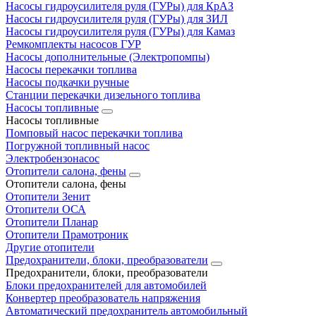
Насосы гидроусилителя руля (ГУРы) для КрАЗ
Насосы гидроусилителя руля (ГУРы) для ЗИЛ
Насосы гидроусилителя руля (ГУРы) для Камаз
Ремкомплекты насосов ГУР
Насосы дополнительные (Электропомпы)
Насосы перекачки топлива
Насосы подкачки ручные
Станции перекачки дизельного топлива
Насосы топливные
Насосы топливные
Помповый насос перекачки топлива
Погружной топливный насос
Электробензонасос
Отопители салона, фены
Отопители салона, фены
Отопители Зенит
Отопители ОСА
Отопители Планар
Отопители Прамотроник
Другие отопители
Предохранители, блоки, преобразователи
Предохранители, блоки, преобразователи
Блоки предохранителей для автомобилей
Конвертер преобразователь напряжения
Автоматический предохранитель автомобильный