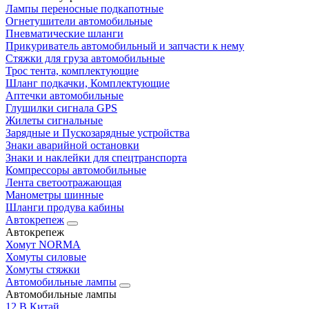
Лампы переносные подкапотные
Огнетушители автомобильные
Пневматические шланги
Прикуриватель автомобильный и запчасти к нему
Стяжки для груза автомобильные
Трос тента, комплектующие
Шланг подкачки, Комплектующие
Аптечки автомобильные
Глушилки сигнала GPS
Жилеты сигнальные
Зарядные и Пускозарядные устройства
Знаки аварийной остановки
Знаки и наклейки для спецтранспорта
Компрессоры автомобильные
Лента светоотражающая
Манометры шинные
Шланги продува кабины
Автокрепеж
Автокрепеж
Хомут NORMA
Хомуты силовые
Хомуты стяжки
Автомобильные лампы
Автомобильные лампы
12 В Китай