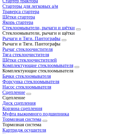
Стартер трактора
Стартеры для легковых а/м
Траверса стартера
Щётки стартера
Якорь стартера
Стеклоомыватели, рычаги и щётки
Стеклоомыватели, рычаги и щётки
Рычаги и Тяги. Пантографы
Рычаги и Тяги. Пантографы
Рычаг стеклоочистителя
Тяга стеклоочистителя
Щётки стеклоочистителей
Комплектующие стеклоомывателя
Комплектующие стеклоомывателя
Бачки стеклоомывателя
Форсунка стеклоомывателя
Насос стеклоомывателя
Сцепление
Сцепление
Диск сцепления
Корзина сцепления
Муфта выжимного подшипника
Тормозная система
Тормозная система
Картридж осушителя