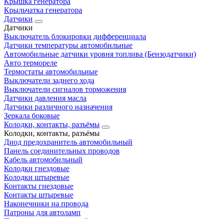
Крышка генератора
Крыльчатка генератора
Датчики
Датчики
Выключатель блокировки дифференциала
Датчики температуры автомобильные
Автомобильные датчики уровня топлива (Бензодатчики)
Авто термореле
Термостаты автомобильные
Выключатели заднего хода
Выключатели сигналов торможения
Датчики давления масла
Датчики различного назначения
Зеркала боковые
Колодки, контакты, разъёмы
Колодки, контакты, разъёмы
Диод предохранитель автомобильный
Панель соединительных проводов
Кабель автомобильный
Колодки гнездовые
Колодки штыревые
Контакты гнездовые
Контакты штыревые
Наконечники на провода
Патроны для автоламп