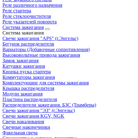
Реле различного назначения
Реле стартера
Реле стеклоочистителя
Реле указателей поворота
Система зажигания
Система зажигания
Свечи зажигания "APS" (г.Энгельс)
Бегунок распределителя
Вариаторы (Добавочные сопротивления)
Высоковольтные провода зажигания
Замок зажигания
Катушки зажигания
Кнопка пуска стартера
Коммутаторы зажигания
Комплектующие для системы зажигания
Крышка распределителя
Модули зажигания
Пластина распределителя
Распределители зажигания. БЗС (Трамберы)
Свечи зажигания "ЭЗ" (г.Энгельс)
Свечи зажигания KGV, NGK
Свечи накаливания
Свечные наконечники
Факельная свеча