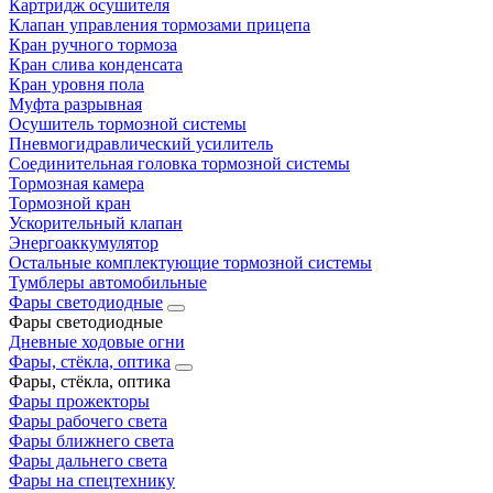
Картридж осушителя
Клапан управления тормозами прицепа
Кран ручного тормоза
Кран слива конденсата
Кран уровня пола
Муфта разрывная
Осушитель тормозной системы
Пневмогидравлический усилитель
Соединительная головка тормозной системы
Тормозная камера
Тормозной кран
Ускорительный клапан
Энергоаккумулятор
Остальные комплектующие тормозной системы
Тумблеры автомобильные
Фары светодиодные
Фары светодиодные
Дневные ходовые огни
Фары, стёкла, оптика
Фары, стёкла, оптика
Фары прожекторы
Фары рабочего света
Фары ближнего света
Фары дальнего света
Фары на спецтехнику