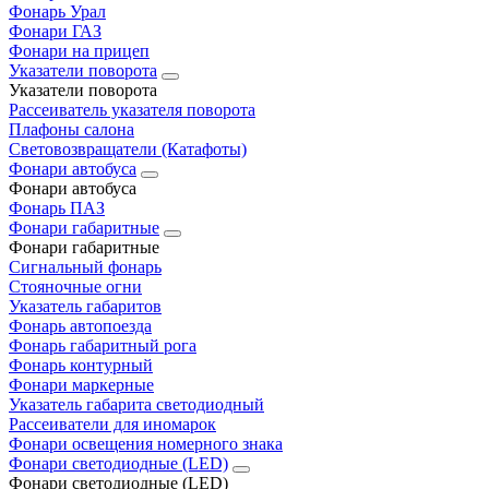
Фонарь Урал
Фонари ГАЗ
Фонари на прицеп
Указатели поворота
Указатели поворота
Рассеиватель указателя поворота
Плафоны салона
Световозвращатели (Катафоты)
Фонари автобуса
Фонари автобуса
Фонарь ПАЗ
Фонари габаритные
Фонари габаритные
Сигнальный фонарь
Стояночные огни
Указатель габаритов
Фонарь автопоезда
Фонарь габаритный рога
Фонарь контурный
Фонари маркерные
Указатель габарита светодиодный
Рассеиватели для иномарок
Фонари освещения номерного знака
Фонари светодиодные (LED)
Фонари светодиодные (LED)