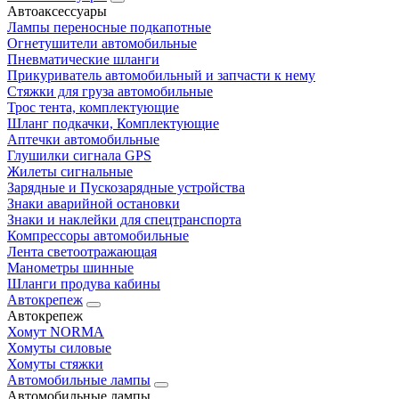
Автоаксессуары
Лампы переносные подкапотные
Огнетушители автомобильные
Пневматические шланги
Прикуриватель автомобильный и запчасти к нему
Стяжки для груза автомобильные
Трос тента, комплектующие
Шланг подкачки, Комплектующие
Аптечки автомобильные
Глушилки сигнала GPS
Жилеты сигнальные
Зарядные и Пускозарядные устройства
Знаки аварийной остановки
Знаки и наклейки для спецтранспорта
Компрессоры автомобильные
Лента светоотражающая
Манометры шинные
Шланги продува кабины
Автокрепеж
Автокрепеж
Хомут NORMA
Хомуты силовые
Хомуты стяжки
Автомобильные лампы
Автомобильные лампы