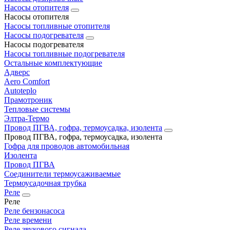
Насосы отопителя
Насосы отопителя
Насосы топливные отопителя
Насосы подогревателя
Насосы подогревателя
Насосы топливные подогревателя
Остальные комплектующие
Адверс
Aero Comfort
Autoteplo
Прамотроник
Тепловые системы
Элтра-Термо
Провод ПГВА, гофра, термоусадка, изолента
Провод ПГВА, гофра, термоусадка, изолента
Гофра для проводов автомобильная
Изолента
Провод ПГВА
Соединители термоусаживаемые
Термоусадочная трубка
Реле
Реле
Реле бензонасоса
Реле времени
Реле звукового сигнала