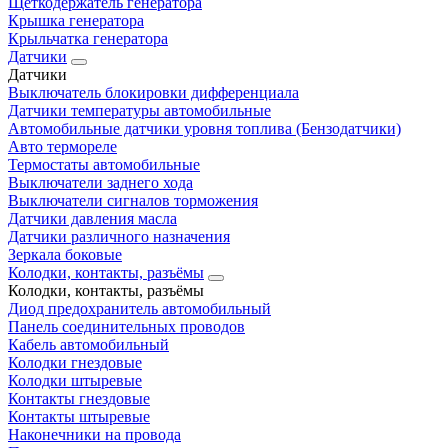
Щеткодержатель генератора
Крышка генератора
Крыльчатка генератора
Датчики
Датчики
Выключатель блокировки дифференциала
Датчики температуры автомобильные
Автомобильные датчики уровня топлива (Бензодатчики)
Авто термореле
Термостаты автомобильные
Выключатели заднего хода
Выключатели сигналов торможения
Датчики давления масла
Датчики различного назначения
Зеркала боковые
Колодки, контакты, разъёмы
Колодки, контакты, разъёмы
Диод предохранитель автомобильный
Панель соединительных проводов
Кабель автомобильный
Колодки гнездовые
Колодки штыревые
Контакты гнездовые
Контакты штыревые
Наконечники на провода