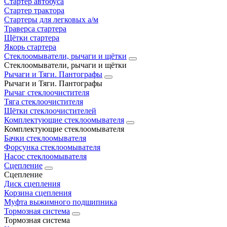
Стартер автобуса
Стартер трактора
Стартеры для легковых а/м
Траверса стартера
Щётки стартера
Якорь стартера
Стеклоомыватели, рычаги и щётки
Стеклоомыватели, рычаги и щётки
Рычаги и Тяги. Пантографы
Рычаги и Тяги. Пантографы
Рычаг стеклоочистителя
Тяга стеклоочистителя
Щётки стеклоочистителей
Комплектующие стеклоомывателя
Комплектующие стеклоомывателя
Бачки стеклоомывателя
Форсунка стеклоомывателя
Насос стеклоомывателя
Сцепление
Сцепление
Диск сцепления
Корзина сцепления
Муфта выжимного подшипника
Тормозная система
Тормозная система