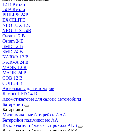
12 В Китай
24 В Китай
PHILIPS 24В
EXCELITE
NEOLUX 12v
NEOLUX 24В
Osram 12 В
Osram 24В
SMD 12 В
SMD 24 В
NARVA 12 В
NARVA 24 В
МАЯК 12 В
МАЯК 24 В
COB 12 В
COB 24 В
Автолампы для иномарок
Лампы LED 24 B
Ароматизаторы для салона автомобиля
Батарейки
Батарейки
Мизинчиковые батарейки AAA
Батарейки пальчиковые АА
Выключатели "массы", провода АКБ
Выключатели "массы", провода АКБ