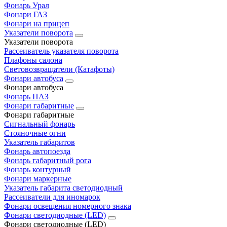
Фонарь Урал
Фонари ГАЗ
Фонари на прицеп
Указатели поворота
Указатели поворота
Рассеиватель указателя поворота
Плафоны салона
Световозвращатели (Катафоты)
Фонари автобуса
Фонари автобуса
Фонарь ПАЗ
Фонари габаритные
Фонари габаритные
Сигнальный фонарь
Стояночные огни
Указатель габаритов
Фонарь автопоезда
Фонарь габаритный рога
Фонарь контурный
Фонари маркерные
Указатель габарита светодиодный
Рассеиватели для иномарок
Фонари освещения номерного знака
Фонари светодиодные (LED)
Фонари светодиодные (LED)