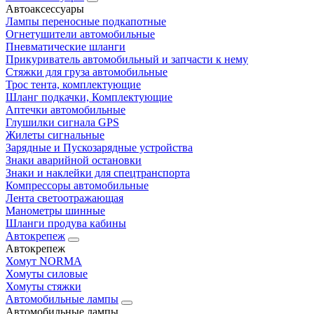
Автоаксессуары
Лампы переносные подкапотные
Огнетушители автомобильные
Пневматические шланги
Прикуриватель автомобильный и запчасти к нему
Стяжки для груза автомобильные
Трос тента, комплектующие
Шланг подкачки, Комплектующие
Аптечки автомобильные
Глушилки сигнала GPS
Жилеты сигнальные
Зарядные и Пускозарядные устройства
Знаки аварийной остановки
Знаки и наклейки для спецтранспорта
Компрессоры автомобильные
Лента светоотражающая
Манометры шинные
Шланги продува кабины
Автокрепеж
Автокрепеж
Хомут NORMA
Хомуты силовые
Хомуты стяжки
Автомобильные лампы
Автомобильные лампы