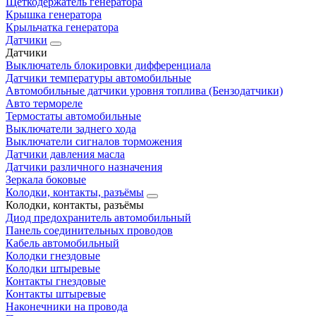
Щеткодержатель генератора
Крышка генератора
Крыльчатка генератора
Датчики
Датчики
Выключатель блокировки дифференциала
Датчики температуры автомобильные
Автомобильные датчики уровня топлива (Бензодатчики)
Авто термореле
Термостаты автомобильные
Выключатели заднего хода
Выключатели сигналов торможения
Датчики давления масла
Датчики различного назначения
Зеркала боковые
Колодки, контакты, разъёмы
Колодки, контакты, разъёмы
Диод предохранитель автомобильный
Панель соединительных проводов
Кабель автомобильный
Колодки гнездовые
Колодки штыревые
Контакты гнездовые
Контакты штыревые
Наконечники на провода