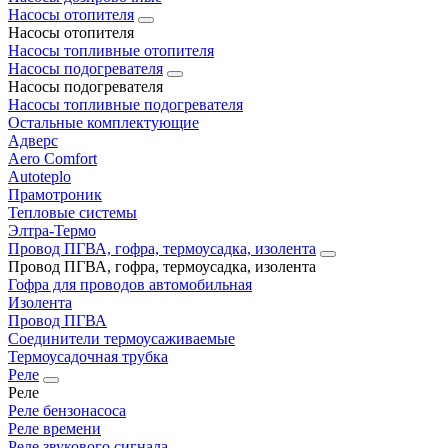
Насосы отопителя
Насосы отопителя
Насосы топливные отопителя
Насосы подогревателя
Насосы подогревателя
Насосы топливные подогревателя
Остальные комплектующие
Адверс
Aero Comfort
Autoteplo
Прамотроник
Тепловые системы
Элтра-Термо
Провод ПГВА, гофра, термоусадка, изолента
Провод ПГВА, гофра, термоусадка, изолента
Гофра для проводов автомобильная
Изолента
Провод ПГВА
Соединители термоусаживаемые
Термоусадочная трубка
Реле
Реле
Реле бензонасоса
Реле времени
Реле звукового сигнала