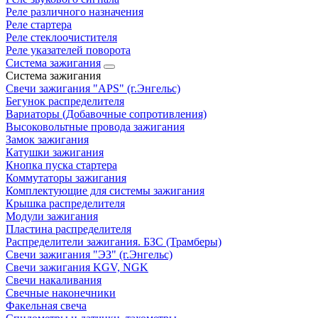
Реле различного назначения
Реле стартера
Реле стеклоочистителя
Реле указателей поворота
Система зажигания
Система зажигания
Свечи зажигания "APS" (г.Энгельс)
Бегунок распределителя
Вариаторы (Добавочные сопротивления)
Высоковольтные провода зажигания
Замок зажигания
Катушки зажигания
Кнопка пуска стартера
Коммутаторы зажигания
Комплектующие для системы зажигания
Крышка распределителя
Модули зажигания
Пластина распределителя
Распределители зажигания. БЗС (Трамберы)
Свечи зажигания "ЭЗ" (г.Энгельс)
Свечи зажигания KGV, NGK
Свечи накаливания
Свечные наконечники
Факельная свеча