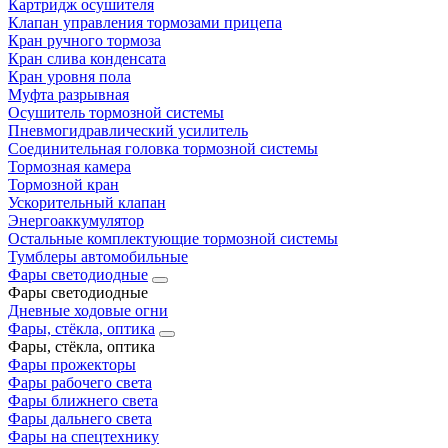
Картридж осушителя
Клапан управления тормозами прицепа
Кран ручного тормоза
Кран слива конденсата
Кран уровня пола
Муфта разрывная
Осушитель тормозной системы
Пневмогидравлический усилитель
Соединительная головка тормозной системы
Тормозная камера
Тормозной кран
Ускорительный клапан
Энергоаккумулятор
Остальные комплектующие тормозной системы
Тумблеры автомобильные
Фары светодиодные
Фары светодиодные
Дневные ходовые огни
Фары, стёкла, оптика
Фары, стёкла, оптика
Фары прожекторы
Фары рабочего света
Фары ближнего света
Фары дальнего света
Фары на спецтехнику