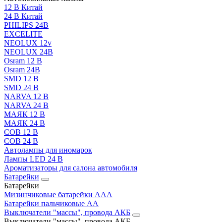
12 В Китай
24 В Китай
PHILIPS 24В
EXCELITE
NEOLUX 12v
NEOLUX 24В
Osram 12 В
Osram 24В
SMD 12 В
SMD 24 В
NARVA 12 В
NARVA 24 В
МАЯК 12 В
МАЯК 24 В
COB 12 В
COB 24 В
Автолампы для иномарок
Лампы LED 24 B
Ароматизаторы для салона автомобиля
Батарейки
Батарейки
Мизинчиковые батарейки AAA
Батарейки пальчиковые АА
Выключатели "массы", провода АКБ
Выключатели "массы", провода АКБ