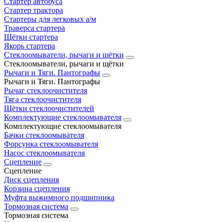
Стартер автобуса
Стартер трактора
Стартеры для легковых а/м
Траверса стартера
Щётки стартера
Якорь стартера
Стеклоомыватели, рычаги и щётки
Стеклоомыватели, рычаги и щётки
Рычаги и Тяги. Пантографы
Рычаги и Тяги. Пантографы
Рычаг стеклоочистителя
Тяга стеклоочистителя
Щётки стеклоочистителей
Комплектующие стеклоомывателя
Комплектующие стеклоомывателя
Бачки стеклоомывателя
Форсунка стеклоомывателя
Насос стеклоомывателя
Сцепление
Сцепление
Диск сцепления
Корзина сцепления
Муфта выжимного подшипника
Тормозная система
Тормозная система