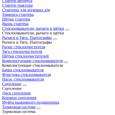
Стартер автобуса
Стартер трактора
Стартеры для легковых а/м
Траверса стартера
Щётки стартера
Якорь стартера
Стеклоомыватели, рычаги и щётки
Стеклоомыватели, рычаги и щётки
Рычаги и Тяги. Пантографы
Рычаги и Тяги. Пантографы
Рычаг стеклоочистителя
Тяга стеклоочистителя
Щётки стеклоочистителей
Комплектующие стеклоомывателя
Комплектующие стеклоомывателя
Бачки стеклоомывателя
Форсунка стеклоомывателя
Насос стеклоомывателя
Сцепление
Сцепление
Диск сцепления
Корзина сцепления
Муфта выжимного подшипника
Тормозная система
Тормозная система