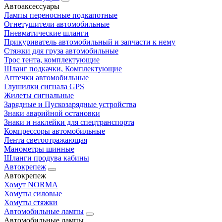
Автоаксессуары
Лампы переносные подкапотные
Огнетушители автомобильные
Пневматические шланги
Прикуриватель автомобильный и запчасти к нему
Стяжки для груза автомобильные
Трос тента, комплектующие
Шланг подкачки, Комплектующие
Аптечки автомобильные
Глушилки сигнала GPS
Жилеты сигнальные
Зарядные и Пускозарядные устройства
Знаки аварийной остановки
Знаки и наклейки для спецтранспорта
Компрессоры автомобильные
Лента светоотражающая
Манометры шинные
Шланги продува кабины
Автокрепеж
Автокрепеж
Хомут NORMA
Хомуты силовые
Хомуты стяжки
Автомобильные лампы
Автомобильные лампы