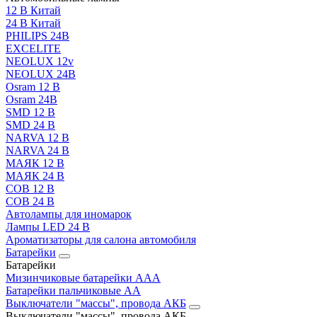
12 В Китай
24 В Китай
PHILIPS 24В
EXCELITE
NEOLUX 12v
NEOLUX 24В
Osram 12 В
Osram 24В
SMD 12 В
SMD 24 В
NARVA 12 В
NARVA 24 В
МАЯК 12 В
МАЯК 24 В
COB 12 В
COB 24 В
Автолампы для иномарок
Лампы LED 24 B
Ароматизаторы для салона автомобиля
Батарейки
Батарейки
Мизинчиковые батарейки AAA
Батарейки пальчиковые АА
Выключатели "массы", провода АКБ
Выключатели "массы", провода АКБ