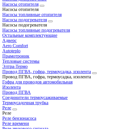
Насосы отопителя
Насосы отопителя
Насосы топливные отопителя
Насосы подогревателя
Насосы подогревателя
Насосы топливные подогревателя
Остальные комплектующие
Адверс
Aero Comfort
Autoteplo
Прамотроник
Тепловые системы
Элтра-Термо
Провод ПГВА, гофра, термоусадка, изолента
Провод ПГВА, гофра, термоусадка, изолента
Гофра для проводов автомобильная
Изолента
Провод ПГВА
Соединители термоусаживаемые
Термоусадочная трубка
Реле
Реле
Реле бензонасоса
Реле времени
Реле звукового сигнала