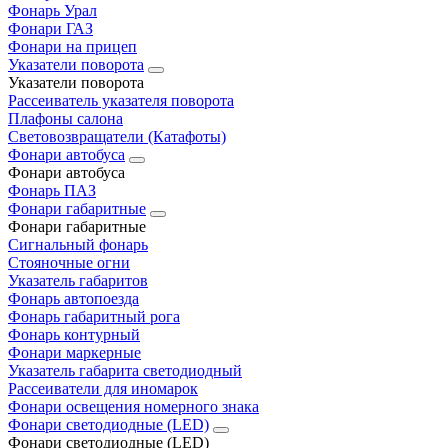
Фонарь Урал
Фонари ГАЗ
Фонари на прицеп
Указатели поворота
Указатели поворота
Рассеиватель указателя поворота
Плафоны салона
Световозвращатели (Катафоты)
Фонари автобуса
Фонари автобуса
Фонарь ПАЗ
Фонари габаритные
Фонари габаритные
Сигнальный фонарь
Стояночные огни
Указатель габаритов
Фонарь автопоезда
Фонарь габаритный рога
Фонарь контурный
Фонари маркерные
Указатель габарита светодиодный
Рассеиватели для иномарок
Фонари освещения номерного знака
Фонари светодиодные (LED)
Фонари светодиодные (LED)