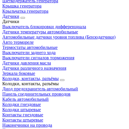
Щеткодержатель генератора
Крышка генератора
Крыльчатка генератора
Датчики
Датчики
Выключатель блокировки дифференциала
Датчики температуры автомобильные
Автомобильные датчики уровня топлива (Бензодатчики)
Авто термореле
Термостаты автомобильные
Выключатели заднего хода
Выключатели сигналов торможения
Датчики давления масла
Датчики различного назначения
Зеркала боковые
Колодки, контакты, разъёмы
Колодки, контакты, разъёмы
Диод предохранитель автомобильный
Панель соединительных проводов
Кабель автомобильный
Колодки гнездовые
Колодки штыревые
Контакты гнездовые
Контакты штыревые
Наконечники на провода