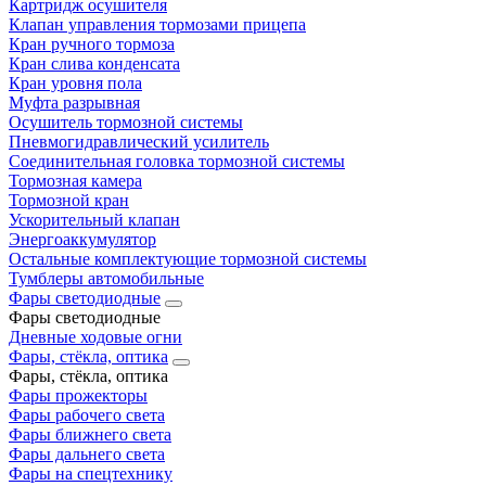
Картридж осушителя
Клапан управления тормозами прицепа
Кран ручного тормоза
Кран слива конденсата
Кран уровня пола
Муфта разрывная
Осушитель тормозной системы
Пневмогидравлический усилитель
Соединительная головка тормозной системы
Тормозная камера
Тормозной кран
Ускорительный клапан
Энергоаккумулятор
Остальные комплектующие тормозной системы
Тумблеры автомобильные
Фары светодиодные
Фары светодиодные
Дневные ходовые огни
Фары, стёкла, оптика
Фары, стёкла, оптика
Фары прожекторы
Фары рабочего света
Фары ближнего света
Фары дальнего света
Фары на спецтехнику