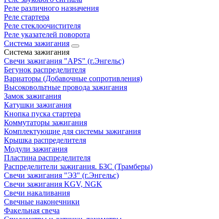
Реле различного назначения
Реле стартера
Реле стеклоочистителя
Реле указателей поворота
Система зажигания
Система зажигания
Свечи зажигания "APS" (г.Энгельс)
Бегунок распределителя
Вариаторы (Добавочные сопротивления)
Высоковольтные провода зажигания
Замок зажигания
Катушки зажигания
Кнопка пуска стартера
Коммутаторы зажигания
Комплектующие для системы зажигания
Крышка распределителя
Модули зажигания
Пластина распределителя
Распределители зажигания. БЗС (Трамберы)
Свечи зажигания "ЭЗ" (г.Энгельс)
Свечи зажигания KGV, NGK
Свечи накаливания
Свечные наконечники
Факельная свеча