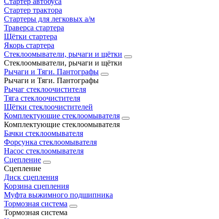
Стартер автобуса
Стартер трактора
Стартеры для легковых а/м
Траверса стартера
Щётки стартера
Якорь стартера
Стеклоомыватели, рычаги и щётки
Стеклоомыватели, рычаги и щётки
Рычаги и Тяги. Пантографы
Рычаги и Тяги. Пантографы
Рычаг стеклоочистителя
Тяга стеклоочистителя
Щётки стеклоочистителей
Комплектующие стеклоомывателя
Комплектующие стеклоомывателя
Бачки стеклоомывателя
Форсунка стеклоомывателя
Насос стеклоомывателя
Сцепление
Сцепление
Диск сцепления
Корзина сцепления
Муфта выжимного подшипника
Тормозная система
Тормозная система