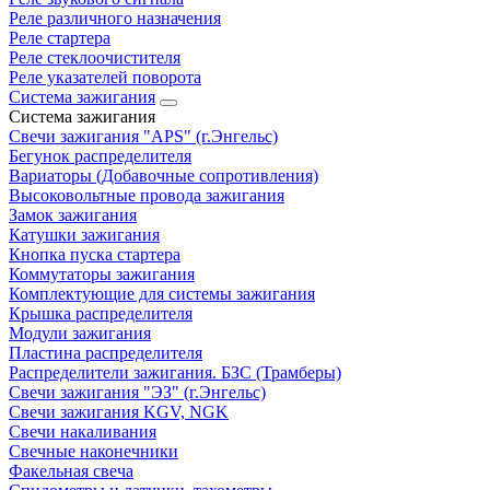
Реле различного назначения
Реле стартера
Реле стеклоочистителя
Реле указателей поворота
Система зажигания
Система зажигания
Свечи зажигания "APS" (г.Энгельс)
Бегунок распределителя
Вариаторы (Добавочные сопротивления)
Высоковольтные провода зажигания
Замок зажигания
Катушки зажигания
Кнопка пуска стартера
Коммутаторы зажигания
Комплектующие для системы зажигания
Крышка распределителя
Модули зажигания
Пластина распределителя
Распределители зажигания. БЗС (Трамберы)
Свечи зажигания "ЭЗ" (г.Энгельс)
Свечи зажигания KGV, NGK
Свечи накаливания
Свечные наконечники
Факельная свеча