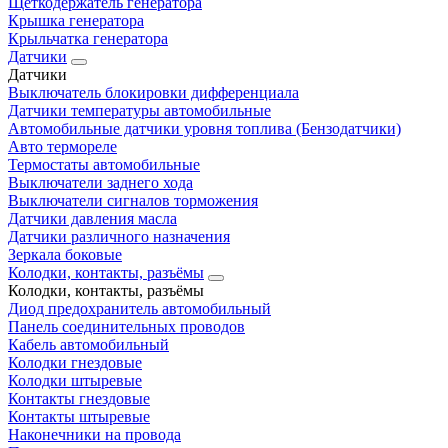
Щеткодержатель генератора
Крышка генератора
Крыльчатка генератора
Датчики
Датчики
Выключатель блокировки дифференциала
Датчики температуры автомобильные
Автомобильные датчики уровня топлива (Бензодатчики)
Авто термореле
Термостаты автомобильные
Выключатели заднего хода
Выключатели сигналов торможения
Датчики давления масла
Датчики различного назначения
Зеркала боковые
Колодки, контакты, разъёмы
Колодки, контакты, разъёмы
Диод предохранитель автомобильный
Панель соединительных проводов
Кабель автомобильный
Колодки гнездовые
Колодки штыревые
Контакты гнездовые
Контакты штыревые
Наконечники на провода