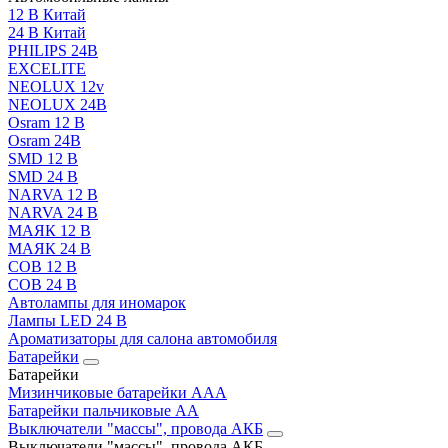
12 В Китай
24 В Китай
PHILIPS 24В
EXCELITE
NEOLUX 12v
NEOLUX 24В
Osram 12 В
Osram 24В
SMD 12 В
SMD 24 В
NARVA 12 В
NARVA 24 В
МАЯК 12 В
МАЯК 24 В
COB 12 В
COB 24 В
Автолампы для иномарок
Лампы LED 24 B
Ароматизаторы для салона автомобиля
Батарейки
Батарейки
Мизинчиковые батарейки AAA
Батарейки пальчиковые АА
Выключатели "массы", провода АКБ
Выключатели "массы", провода АКБ