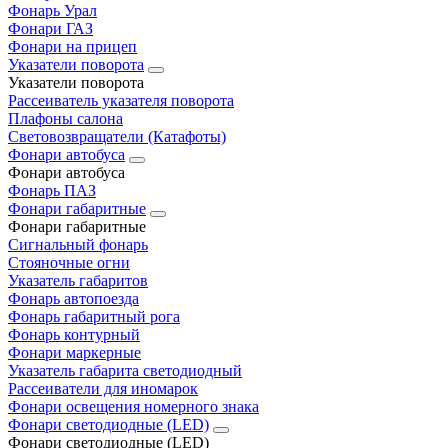
Фонарь Урал
Фонари ГАЗ
Фонари на прицеп
Указатели поворота
Указатели поворота
Рассеиватель указателя поворота
Плафоны салона
Световозвращатели (Катафоты)
Фонари автобуса
Фонари автобуса
Фонарь ПАЗ
Фонари габаритные
Фонари габаритные
Сигнальный фонарь
Стояночные огни
Указатель габаритов
Фонарь автопоезда
Фонарь габаритный рога
Фонарь контурный
Фонари маркерные
Указатель габарита светодиодный
Рассеиватели для иномарок
Фонари освещения номерного знака
Фонари светодиодные (LED)
Фонари светодиодные (LED)