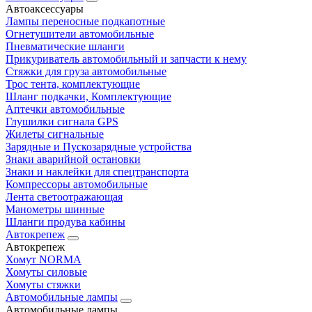
Автоаксессуары
Лампы переносные подкапотные
Огнетушители автомобильные
Пневматические шланги
Прикуриватель автомобильный и запчасти к нему
Стяжки для груза автомобильные
Трос тента, комплектующие
Шланг подкачки, Комплектующие
Аптечки автомобильные
Глушилки сигнала GPS
Жилеты сигнальные
Зарядные и Пускозарядные устройства
Знаки аварийной остановки
Знаки и наклейки для спецтранспорта
Компрессоры автомобильные
Лента светоотражающая
Манометры шинные
Шланги продува кабины
Автокрепеж
Автокрепеж
Хомут NORMA
Хомуты силовые
Хомуты стяжки
Автомобильные лампы
Автомобильные лампы