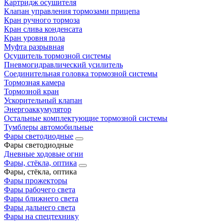
Картридж осушителя
Клапан управления тормозами прицепа
Кран ручного тормоза
Кран слива конденсата
Кран уровня пола
Муфта разрывная
Осушитель тормозной системы
Пневмогидравлический усилитель
Соединительная головка тормозной системы
Тормозная камера
Тормозной кран
Ускорительный клапан
Энергоаккумулятор
Остальные комплектующие тормозной системы
Тумблеры автомобильные
Фары светодиодные
Фары светодиодные
Дневные ходовые огни
Фары, стёкла, оптика
Фары, стёкла, оптика
Фары прожекторы
Фары рабочего света
Фары ближнего света
Фары дальнего света
Фары на спецтехнику