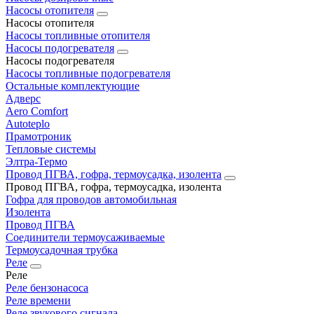
Насосы отопителя
Насосы отопителя
Насосы топливные отопителя
Насосы подогревателя
Насосы подогревателя
Насосы топливные подогревателя
Остальные комплектующие
Адверс
Aero Comfort
Autoteplo
Прамотроник
Тепловые системы
Элтра-Термо
Провод ПГВА, гофра, термоусадка, изолента
Провод ПГВА, гофра, термоусадка, изолента
Гофра для проводов автомобильная
Изолента
Провод ПГВА
Соединители термоусаживаемые
Термоусадочная трубка
Реле
Реле
Реле бензонасоса
Реле времени
Реле звукового сигнала