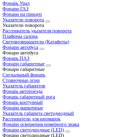
Фонарь Урал
Фонари ГАЗ
Фонари на прицеп
Указатели поворота
Указатели поворота
Рассеиватель указателя поворота
Плафоны салона
Световозвращатели (Катафоты)
Фонари автобуса
Фонари автобуса
Фонарь ПАЗ
Фонари габаритные
Фонари габаритные
Сигнальный фонарь
Стояночные огни
Указатель габаритов
Фонарь автопоезда
Фонарь габаритный рога
Фонарь контурный
Фонари маркерные
Указатель габарита светодиодный
Рассеиватели для иномарок
Фонари освещения номерного знака
Фонари светодиодные (LED)
Фонари светодиодные (LED)