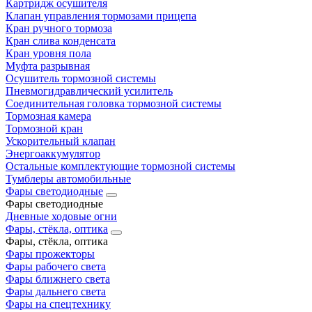
Картридж осушителя
Клапан управления тормозами прицепа
Кран ручного тормоза
Кран слива конденсата
Кран уровня пола
Муфта разрывная
Осушитель тормозной системы
Пневмогидравлический усилитель
Соединительная головка тормозной системы
Тормозная камера
Тормозной кран
Ускорительный клапан
Энергоаккумулятор
Остальные комплектующие тормозной системы
Тумблеры автомобильные
Фары светодиодные
Фары светодиодные
Дневные ходовые огни
Фары, стёкла, оптика
Фары, стёкла, оптика
Фары прожекторы
Фары рабочего света
Фары ближнего света
Фары дальнего света
Фары на спецтехнику