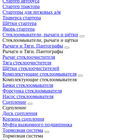
Стартер автобуса
Стартер трактора
Стартеры для легковых а/м
Траверса стартера
Щётки стартера
Якорь стартера
Стеклоомыватели, рычаги и щётки
Стеклоомыватели, рычаги и щётки
Рычаги и Тяги. Пантографы
Рычаги и Тяги. Пантографы
Рычаг стеклоочистителя
Тяга стеклоочистителя
Щётки стеклоочистителей
Комплектующие стеклоомывателя
Комплектующие стеклоомывателя
Бачки стеклоомывателя
Форсунка стеклоомывателя
Насос стеклоомывателя
Сцепление
Сцепление
Диск сцепления
Корзина сцепления
Муфта выжимного подшипника
Тормозная система
Тормозная система