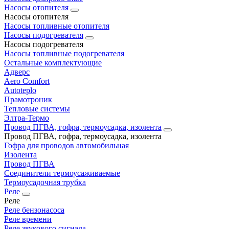
Насосы отопителя
Насосы отопителя
Насосы топливные отопителя
Насосы подогревателя
Насосы подогревателя
Насосы топливные подогревателя
Остальные комплектующие
Адверс
Aero Comfort
Autoteplo
Прамотроник
Тепловые системы
Элтра-Термо
Провод ПГВА, гофра, термоусадка, изолента
Провод ПГВА, гофра, термоусадка, изолента
Гофра для проводов автомобильная
Изолента
Провод ПГВА
Соединители термоусаживаемые
Термоусадочная трубка
Реле
Реле
Реле бензонасоса
Реле времени
Реле звукового сигнала