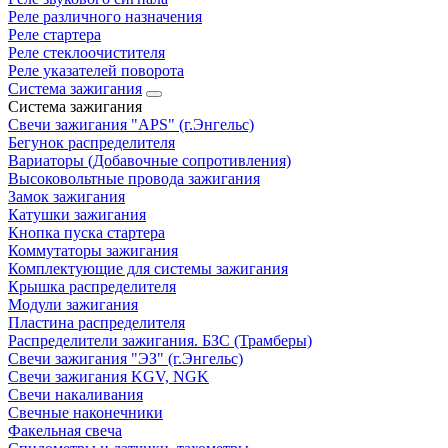
Реле различного назначения
Реле стартера
Реле стеклоочистителя
Реле указателей поворота
Система зажигания
Система зажигания
Свечи зажигания "APS" (г.Энгельс)
Бегунок распределителя
Вариаторы (Добавочные сопротивления)
Высоковольтные провода зажигания
Замок зажигания
Катушки зажигания
Кнопка пуска стартера
Коммутаторы зажигания
Комплектующие для системы зажигания
Крышка распределителя
Модули зажигания
Пластина распределителя
Распределители зажигания. БЗС (Трамберы)
Свечи зажигания "ЭЗ" (г.Энгельс)
Свечи зажигания KGV, NGK
Свечи накаливания
Свечные наконечники
Факельная свеча