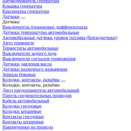
Щеткодержатель генератора
Крышка генератора
Крыльчатка генератора
Датчики
Датчики
Выключатель блокировки дифференциала
Датчики температуры автомобильные
Автомобильные датчики уровня топлива (Бензодатчики)
Авто термореле
Термостаты автомобильные
Выключатели заднего хода
Выключатели сигналов торможения
Датчики давления масла
Датчики различного назначения
Зеркала боковые
Колодки, контакты, разъёмы
Колодки, контакты, разъёмы
Диод предохранитель автомобильный
Панель соединительных проводов
Кабель автомобильный
Колодки гнездовые
Колодки штыревые
Контакты гнездовые
Контакты штыревые
Наконечники на провода