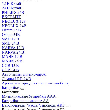
12 В Китай
24 В Китай
PHILIPS 24В
EXCELITE
NEOLUX 12v
NEOLUX 24В
Osram 12 В
Osram 24В
SMD 12 В
SMD 24 В
NARVA 12 В
NARVA 24 В
МАЯК 12 В
МАЯК 24 В
COB 12 В
COB 24 В
Автолампы для иномарок
Лампы LED 24 B
Ароматизаторы для салона автомобиля
Батарейки
Батарейки
Мизинчиковые батарейки AAA
Батарейки пальчиковые АА
Выключатели "массы", провода АКБ
Выключатели "массы", провода АКБ