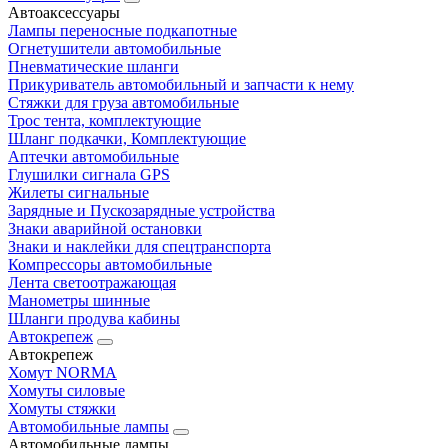
Автоаксессуары
Лампы переносные подкапотные
Огнетушители автомобильные
Пневматические шланги
Прикуриватель автомобильный и запчасти к нему
Стяжки для груза автомобильные
Трос тента, комплектующие
Шланг подкачки, Комплектующие
Аптечки автомобильные
Глушилки сигнала GPS
Жилеты сигнальные
Зарядные и Пускозарядные устройства
Знаки аварийной остановки
Знаки и наклейки для спецтранспорта
Компрессоры автомобильные
Лента светоотражающая
Манометры шинные
Шланги продува кабины
Автокрепеж
Автокрепеж
Хомут NORMA
Хомуты силовые
Хомуты стяжки
Автомобильные лампы
Автомобильные лампы