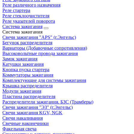
Реле различного назначения
Реле стартера
Реле стеклоочистителя
Реле указателей поворота
Система зажигания
Система зажигания
Свечи зажигания "APS" (г.Энгельс)
Бегунок распределителя
Вариаторы (Добавочные сопротивления)
Высоковольтные провода зажигания
Замок зажигания
Катушки зажигания
Кнопка пуска стартера
Коммутаторы зажигания
Комплектующие для системы зажигания
Крышка распределителя
Модули зажигания
Пластина распределителя
Распределители зажигания. БЗС (Трамберы)
Свечи зажигания "ЭЗ" (г.Энгельс)
Свечи зажигания KGV, NGK
Свечи накаливания
Свечные наконечники
Факельная свеча