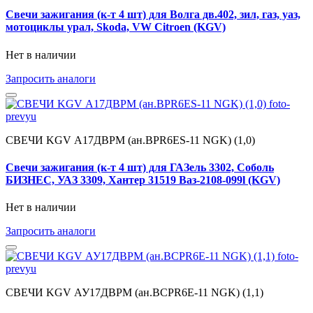
Свечи зажигания (к-т 4 шт) для Волга дв.402, зил, газ, уаз,
мотоциклы урал, Skoda, VW Citroen (KGV)
Нет в наличии
Запросить аналоги
СВЕЧИ KGV А17ДВРМ (ан.BPR6ES-11 NGK) (1,0)
Свечи зажигания (к-т 4 шт) для ГАЗель 3302, Соболь
БИЗНЕС, УАЗ 3309, Хантер 31519 Ваз-2108-099l (KGV)
Нет в наличии
Запросить аналоги
СВЕЧИ KGV АУ17ДВРМ (ан.BCPR6E-11 NGK) (1,1)