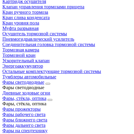
Картридж осушителя
Клапан управления тормозами прицепа
Кран ручного тормоза
Кран слива конденсата
Кран уровня пола
Муфта разрывная
Осушитель тормозной системы
Пневмогидравлический усилитель
Соединительная головка тормозной системы
Тормозная камера
Тормозной кран
Ускорительный клапан
Энергоаккумулятор
Остальные комплектующие тормозной системы
Тумблеры автомобильные
Фары светодиодные
Фары светодиодные
Дневные ходовые огни
Фары, стёкла, оптика
Фары, стёкла, оптика
Фары прожекторы
Фары рабочего света
Фары ближнего света
Фары дальнего света
Фары на спецтехнику