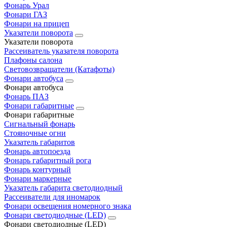
Фонарь Урал
Фонари ГАЗ
Фонари на прицеп
Указатели поворота
Указатели поворота
Рассеиватель указателя поворота
Плафоны салона
Световозвращатели (Катафоты)
Фонари автобуса
Фонари автобуса
Фонарь ПАЗ
Фонари габаритные
Фонари габаритные
Сигнальный фонарь
Стояночные огни
Указатель габаритов
Фонарь автопоезда
Фонарь габаритный рога
Фонарь контурный
Фонари маркерные
Указатель габарита светодиодный
Рассеиватели для иномарок
Фонари освещения номерного знака
Фонари светодиодные (LED)
Фонари светодиодные (LED)