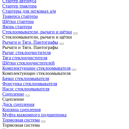
Стартер автобуса
Стартер трактора
Стартеры для легковых а/м
Траверса стартера
Щётки стартера
Якорь стартера
Стеклоомыватели, рычаги и щётки
Стеклоомыватели, рычаги и щётки
Рычаги и Тяги. Пантографы
Рычаги и Тяги. Пантографы
Рычаг стеклоочистителя
Тяга стеклоочистителя
Щётки стеклоочистителей
Комплектующие стеклоомывателя
Комплектующие стеклоомывателя
Бачки стеклоомывателя
Форсунка стеклоомывателя
Насос стеклоомывателя
Сцепление
Сцепление
Диск сцепления
Корзина сцепления
Муфта выжимного подшипника
Тормозная система
Тормозная система