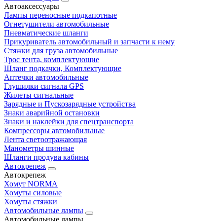
Автоаксессуары
Лампы переносные подкапотные
Огнетушители автомобильные
Пневматические шланги
Прикуриватель автомобильный и запчасти к нему
Стяжки для груза автомобильные
Трос тента, комплектующие
Шланг подкачки, Комплектующие
Аптечки автомобильные
Глушилки сигнала GPS
Жилеты сигнальные
Зарядные и Пускозарядные устройства
Знаки аварийной остановки
Знаки и наклейки для спецтранспорта
Компрессоры автомобильные
Лента светоотражающая
Манометры шинные
Шланги продува кабины
Автокрепеж
Автокрепеж
Хомут NORMA
Хомуты силовые
Хомуты стяжки
Автомобильные лампы
Автомобильные лампы