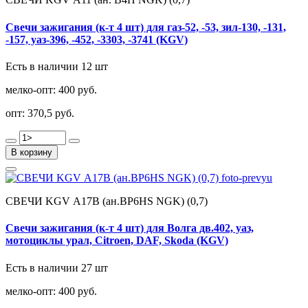
Свечи зажигания (к-т 4 шт) для газ-52, -53, зил-130, -131,
-157, уаз-396, -452, -3303, -3741 (KGV)
Есть в наличии 12 шт
мелко-опт:
400 руб.
опт:
370,5 руб.
В корзину
СВЕЧИ KGV А17В (ан.BP6HS NGK) (0,7)
Свечи зажигания (к-т 4 шт) для Волга дв.402, уаз,
мотоциклы урал, Citroen, DAF, Skoda (KGV)
Есть в наличии 27 шт
мелко-опт:
400 руб.