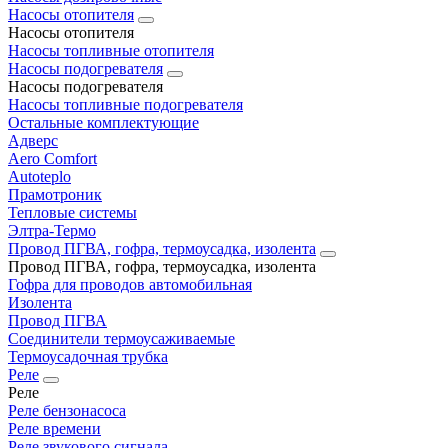
Насосы отопителя
Насосы отопителя
Насосы топливные отопителя
Насосы подогревателя
Насосы подогревателя
Насосы топливные подогревателя
Остальные комплектующие
Адверс
Aero Comfort
Autoteplo
Прамотроник
Тепловые системы
Элтра-Термо
Провод ПГВА, гофра, термоусадка, изолента
Провод ПГВА, гофра, термоусадка, изолента
Гофра для проводов автомобильная
Изолента
Провод ПГВА
Соединители термоусаживаемые
Термоусадочная трубка
Реле
Реле
Реле бензонасоса
Реле времени
Реле звукового сигнала