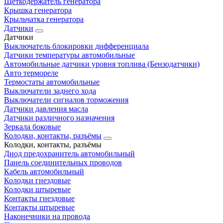
Щеткодержатель генератора
Крышка генератора
Крыльчатка генератора
Датчики
Датчики
Выключатель блокировки дифференциала
Датчики температуры автомобильные
Автомобильные датчики уровня топлива (Бензодатчики)
Авто термореле
Термостаты автомобильные
Выключатели заднего хода
Выключатели сигналов торможения
Датчики давления масла
Датчики различного назначения
Зеркала боковые
Колодки, контакты, разъёмы
Колодки, контакты, разъёмы
Диод предохранитель автомобильный
Панель соединительных проводов
Кабель автомобильный
Колодки гнездовые
Колодки штыревые
Контакты гнездовые
Контакты штыревые
Наконечники на провода