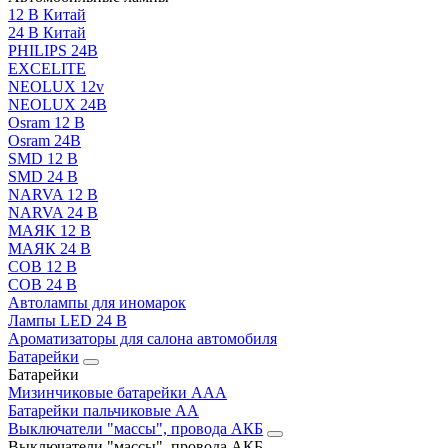
12 В Китай
24 В Китай
PHILIPS 24В
EXCELITE
NEOLUX 12v
NEOLUX 24В
Osram 12 В
Osram 24В
SMD 12 В
SMD 24 В
NARVA 12 В
NARVA 24 В
МАЯК 12 В
МАЯК 24 В
COB 12 В
COB 24 В
Автолампы для иномарок
Лампы LED 24 B
Ароматизаторы для салона автомобиля
Батарейки
Батарейки
Мизинчиковые батарейки AAA
Батарейки пальчиковые АА
Выключатели "массы", провода АКБ
Выключатели "массы", провода АКБ