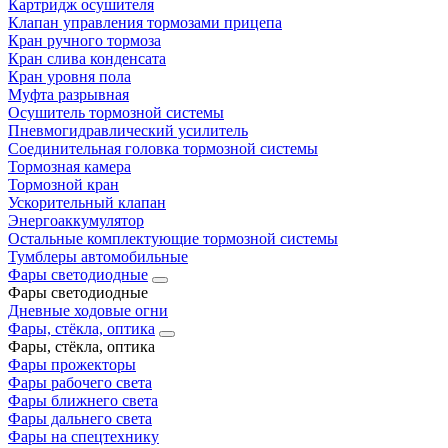
Картридж осушителя
Клапан управления тормозами прицепа
Кран ручного тормоза
Кран слива конденсата
Кран уровня пола
Муфта разрывная
Осушитель тормозной системы
Пневмогидравлический усилитель
Соединительная головка тормозной системы
Тормозная камера
Тормозной кран
Ускорительный клапан
Энергоаккумулятор
Остальные комплектующие тормозной системы
Тумблеры автомобильные
Фары светодиодные
Фары светодиодные
Дневные ходовые огни
Фары, стёкла, оптика
Фары, стёкла, оптика
Фары прожекторы
Фары рабочего света
Фары ближнего света
Фары дальнего света
Фары на спецтехнику