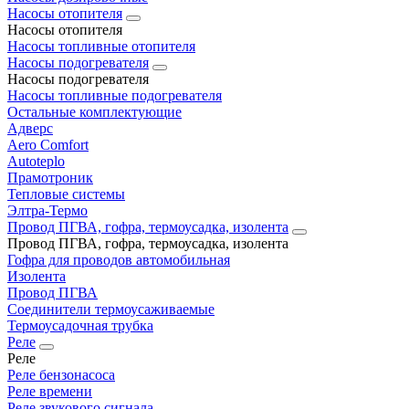
Насосы отопителя
Насосы отопителя
Насосы топливные отопителя
Насосы подогревателя
Насосы подогревателя
Насосы топливные подогревателя
Остальные комплектующие
Адверс
Aero Comfort
Autoteplo
Прамотроник
Тепловые системы
Элтра-Термо
Провод ПГВА, гофра, термоусадка, изолента
Провод ПГВА, гофра, термоусадка, изолента
Гофра для проводов автомобильная
Изолента
Провод ПГВА
Соединители термоусаживаемые
Термоусадочная трубка
Реле
Реле
Реле бензонасоса
Реле времени
Реле звукового сигнала