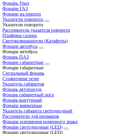
Фонарь Урал
Фонари ГАЗ
Фонари на прицеп
Указатели поворота
Указатели поворота
Рассеиватель указателя поворота
Плафоны салона
Световозвращатели (Катафоты)
Фонари автобуса
Фонари автобуса
Фонарь ПАЗ
Фонари габаритные
Фонари габаритные
Сигнальный фонарь
Стояночные огни
Указатель габаритов
Фонарь автопоезда
Фонарь габаритный рога
Фонарь контурный
Фонари маркерные
Указатель габарита светодиодный
Рассеиватели для иномарок
Фонари освещения номерного знака
Фонари светодиодные (LED)
Фонари светодиодные (LED)