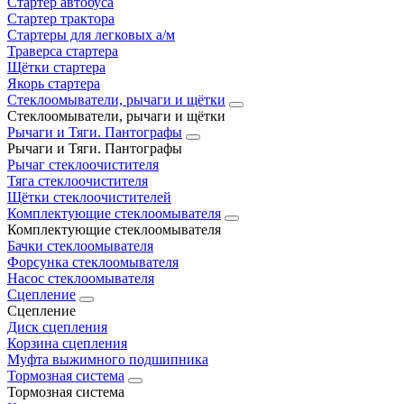
Стартер автобуса
Стартер трактора
Стартеры для легковых а/м
Траверса стартера
Щётки стартера
Якорь стартера
Стеклоомыватели, рычаги и щётки
Стеклоомыватели, рычаги и щётки
Рычаги и Тяги. Пантографы
Рычаги и Тяги. Пантографы
Рычаг стеклоочистителя
Тяга стеклоочистителя
Щётки стеклоочистителей
Комплектующие стеклоомывателя
Комплектующие стеклоомывателя
Бачки стеклоомывателя
Форсунка стеклоомывателя
Насос стеклоомывателя
Сцепление
Сцепление
Диск сцепления
Корзина сцепления
Муфта выжимного подшипника
Тормозная система
Тормозная система