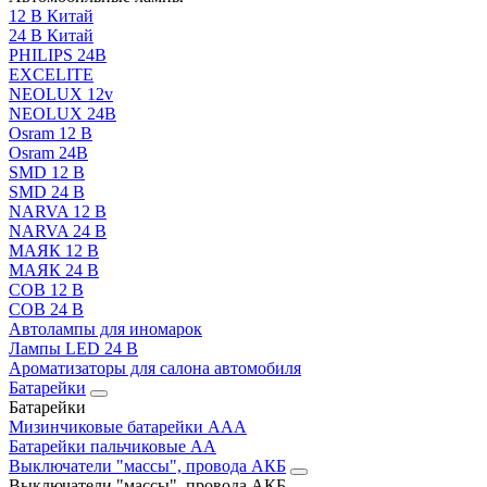
12 В Китай
24 В Китай
PHILIPS 24В
EXCELITE
NEOLUX 12v
NEOLUX 24В
Osram 12 В
Osram 24В
SMD 12 В
SMD 24 В
NARVA 12 В
NARVA 24 В
МАЯК 12 В
МАЯК 24 В
COB 12 В
COB 24 В
Автолампы для иномарок
Лампы LED 24 B
Ароматизаторы для салона автомобиля
Батарейки
Батарейки
Мизинчиковые батарейки AAA
Батарейки пальчиковые АА
Выключатели "массы", провода АКБ
Выключатели "массы", провода АКБ