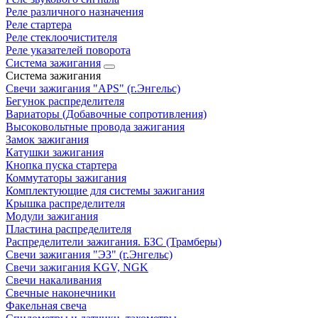
Реле различного назначения
Реле стартера
Реле стеклоочистителя
Реле указателей поворота
Система зажигания
Система зажигания
Свечи зажигания "APS" (г.Энгельс)
Бегунок распределителя
Вариаторы (Добавочные сопротивления)
Высоковольтные провода зажигания
Замок зажигания
Катушки зажигания
Кнопка пуска стартера
Коммутаторы зажигания
Комплектующие для системы зажигания
Крышка распределителя
Модули зажигания
Пластина распределителя
Распределители зажигания. БЗС (Трамберы)
Свечи зажигания "ЭЗ" (г.Энгельс)
Свечи зажигания KGV, NGK
Свечи накаливания
Свечные наконечники
Факельная свеча