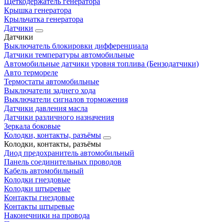
Щеткодержатель генератора
Крышка генератора
Крыльчатка генератора
Датчики
Датчики
Выключатель блокировки дифференциала
Датчики температуры автомобильные
Автомобильные датчики уровня топлива (Бензодатчики)
Авто термореле
Термостаты автомобильные
Выключатели заднего хода
Выключатели сигналов торможения
Датчики давления масла
Датчики различного назначения
Зеркала боковые
Колодки, контакты, разъёмы
Колодки, контакты, разъёмы
Диод предохранитель автомобильный
Панель соединительных проводов
Кабель автомобильный
Колодки гнездовые
Колодки штыревые
Контакты гнездовые
Контакты штыревые
Наконечники на провода