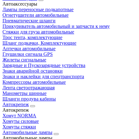
Автоаксессуары
Лампы переносные подкапотные
Огнетушители автомобильные
Пневматические шланги
Прикуриватель автомобильный и запчасти к нему
Стяжки для груза автомобильные
Трос тента, комплектующие
Шланг подкачки, Комплектующие
Аптечки автомобильные
Глушилки сигнала GPS
Жилеты сигнальные
Зарядные и Пускозарядные устройства
Знаки аварийной остановки
Знаки и наклейки для спецтранспорта
Компрессоры автомобильные
Лента светоотражающая
Манометры шинные
Шланги продува кабины
Автокрепеж
Автокрепеж
Хомут NORMA
Хомуты силовые
Хомуты стяжки
Автомобильные лампы
Автомобильные лампы