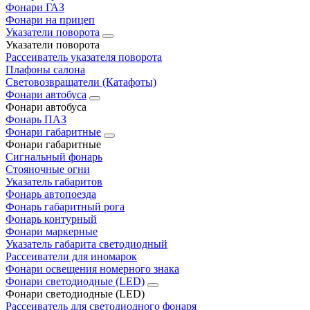
Фонари ГАЗ
Фонари на прицеп
Указатели поворота
Указатели поворота
Рассеиватель указателя поворота
Плафоны салона
Световозвращатели (Катафоты)
Фонари автобуса
Фонари автобуса
Фонарь ПАЗ
Фонари габаритные
Фонари габаритные
Сигнальный фонарь
Стояночные огни
Указатель габаритов
Фонарь автопоезда
Фонарь габаритный рога
Фонарь контурный
Фонари маркерные
Указатель габарита светодиодный
Рассеиватели для иномарок
Фонари освещения номерного знака
Фонари светодиодные (LED)
Фонари светодиодные (LED)
Рассеиватель для светодиодного фонаря