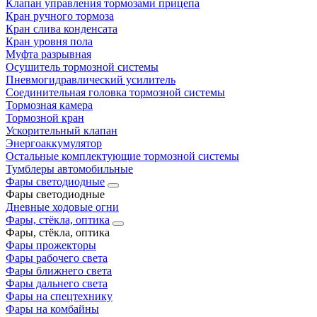
Клапан управления тормозами прицепа
Кран ручного тормоза
Кран слива конденсата
Кран уровня пола
Муфта разрывная
Осушитель тормозной системы
Пневмогидравлический усилитель
Соединительная головка тормозной системы
Тормозная камера
Тормозной кран
Ускорительный клапан
Энергоаккумулятор
Остальные комплектующие тормозной системы
Тумблеры автомобильные
Фары светодиодные
Фары светодиодные
Дневные ходовые огни
Фары, стёкла, оптика
Фары, стёкла, оптика
Фары прожекторы
Фары рабочего света
Фары ближнего света
Фары дальнего света
Фары на спецтехнику
Фары на комбайны