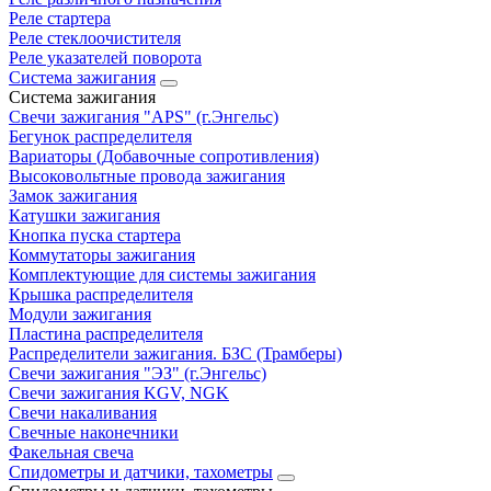
Реле стартера
Реле стеклоочистителя
Реле указателей поворота
Система зажигания
Система зажигания
Свечи зажигания "APS" (г.Энгельс)
Бегунок распределителя
Вариаторы (Добавочные сопротивления)
Высоковольтные провода зажигания
Замок зажигания
Катушки зажигания
Кнопка пуска стартера
Коммутаторы зажигания
Комплектующие для системы зажигания
Крышка распределителя
Модули зажигания
Пластина распределителя
Распределители зажигания. БЗС (Трамберы)
Свечи зажигания "ЭЗ" (г.Энгельс)
Свечи зажигания KGV, NGK
Свечи накаливания
Свечные наконечники
Факельная свеча
Спидометры и датчики, тахометры