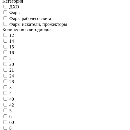
Категория
ДХО
Фары
Фары рабочего света
Фары-искатели, прожекторы
Количество светодиодов
12
14
15
16
2
20
21
24
28
3
4
40
42
5
6
60
8