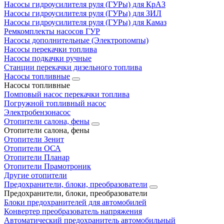
Насосы гидроусилителя руля (ГУРы) для КрАЗ
Насосы гидроусилителя руля (ГУРы) для ЗИЛ
Насосы гидроусилителя руля (ГУРы) для Камаз
Ремкомплекты насосов ГУР
Насосы дополнительные (Электропомпы)
Насосы перекачки топлива
Насосы подкачки ручные
Станции перекачки дизельного топлива
Насосы топливные
Насосы топливные
Помповый насос перекачки топлива
Погружной топливный насос
Электробензонасос
Отопители салона, фены
Отопители салона, фены
Отопители Зенит
Отопители ОСА
Отопители Планар
Отопители Прамотроник
Другие отопители
Предохранители, блоки, преобразователи
Предохранители, блоки, преобразователи
Блоки предохранителей для автомобилей
Конвертер преобразователь напряжения
Автоматический предохранитель автомобильный