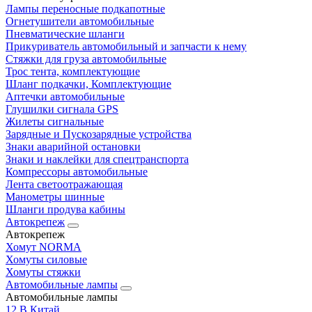
Лампы переносные подкапотные
Огнетушители автомобильные
Пневматические шланги
Прикуриватель автомобильный и запчасти к нему
Стяжки для груза автомобильные
Трос тента, комплектующие
Шланг подкачки, Комплектующие
Аптечки автомобильные
Глушилки сигнала GPS
Жилеты сигнальные
Зарядные и Пускозарядные устройства
Знаки аварийной остановки
Знаки и наклейки для спецтранспорта
Компрессоры автомобильные
Лента светоотражающая
Манометры шинные
Шланги продува кабины
Автокрепеж
Автокрепеж
Хомут NORMA
Хомуты силовые
Хомуты стяжки
Автомобильные лампы
Автомобильные лампы
12 В Китай