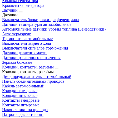
Крышка генератора
Крыльчатка генератора
Датчики
Датчики
Выключатель блокировки дифференциала
Датчики температуры автомобильные
Автомобильные датчики уровня топлива (Бензодатчики)
Авто термореле
Термостаты автомобильные
Выключатели заднего хода
Выключатели сигналов торможения
Датчики давления масла
Датчики различного назначения
Зеркала боковые
Колодки, контакты, разъёмы
Колодки, контакты, разъёмы
Диод предохранитель автомобильный
Панель соединительных проводов
Кабель автомобильный
Колодки гнездовые
Колодки штыревые
Контакты гнездовые
Контакты штыревые
Наконечники на провода
Патроны для автоламп