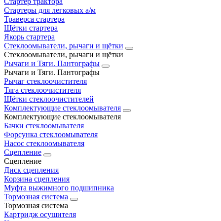
Стартер трактора
Стартеры для легковых а/м
Траверса стартера
Щётки стартера
Якорь стартера
Стеклоомыватели, рычаги и щётки
Стеклоомыватели, рычаги и щётки
Рычаги и Тяги. Пантографы
Рычаги и Тяги. Пантографы
Рычаг стеклоочистителя
Тяга стеклоочистителя
Щётки стеклоочистителей
Комплектующие стеклоомывателя
Комплектующие стеклоомывателя
Бачки стеклоомывателя
Форсунка стеклоомывателя
Насос стеклоомывателя
Сцепление
Сцепление
Диск сцепления
Корзина сцепления
Муфта выжимного подшипника
Тормозная система
Тормозная система
Картридж осушителя