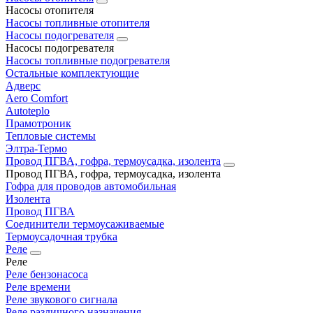
Насосы отопителя
Насосы топливные отопителя
Насосы подогревателя
Насосы подогревателя
Насосы топливные подогревателя
Остальные комплектующие
Адверс
Aero Comfort
Autoteplo
Прамотроник
Тепловые системы
Элтра-Термо
Провод ПГВА, гофра, термоусадка, изолента
Провод ПГВА, гофра, термоусадка, изолента
Гофра для проводов автомобильная
Изолента
Провод ПГВА
Соединители термоусаживаемые
Термоусадочная трубка
Реле
Реле
Реле бензонасоса
Реле времени
Реле звукового сигнала
Реле различного назначения