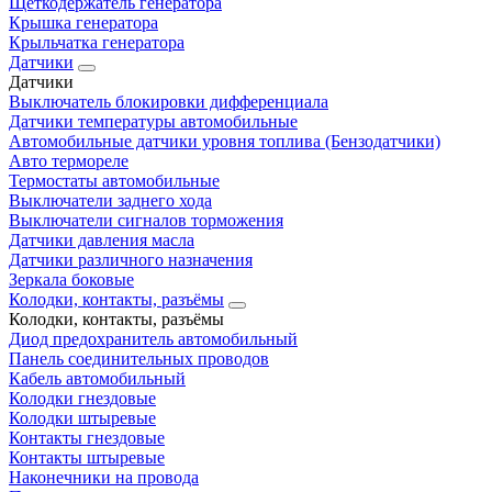
Щеткодержатель генератора
Крышка генератора
Крыльчатка генератора
Датчики
Датчики
Выключатель блокировки дифференциала
Датчики температуры автомобильные
Автомобильные датчики уровня топлива (Бензодатчики)
Авто термореле
Термостаты автомобильные
Выключатели заднего хода
Выключатели сигналов торможения
Датчики давления масла
Датчики различного назначения
Зеркала боковые
Колодки, контакты, разъёмы
Колодки, контакты, разъёмы
Диод предохранитель автомобильный
Панель соединительных проводов
Кабель автомобильный
Колодки гнездовые
Колодки штыревые
Контакты гнездовые
Контакты штыревые
Наконечники на провода