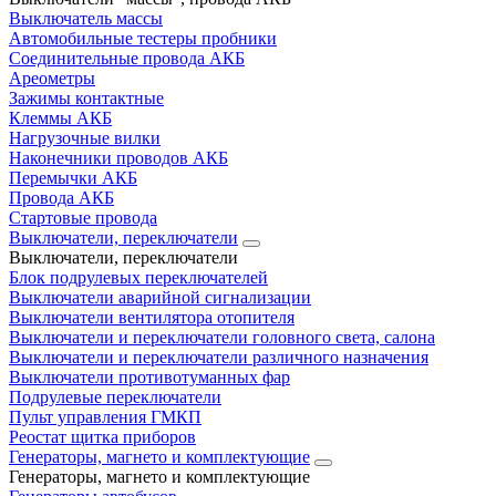
Выключатель массы
Автомобильные тестеры пробники
Соединительные провода АКБ
Ареометры
Зажимы контактные
Клеммы АКБ
Нагрузочные вилки
Наконечники проводов АКБ
Перемычки АКБ
Провода АКБ
Стартовые провода
Выключатели, переключатели
Выключатели, переключатели
Блок подрулевых переключателей
Выключатели аварийной сигнализации
Выключатели вентилятора отопителя
Выключатели и переключатели головного света, салона
Выключатели и переключатели различного назначения
Выключатели противотуманных фар
Подрулевые переключатели
Пульт управления ГМКП
Реостат щитка приборов
Генераторы, магнето и комплектующие
Генераторы, магнето и комплектующие