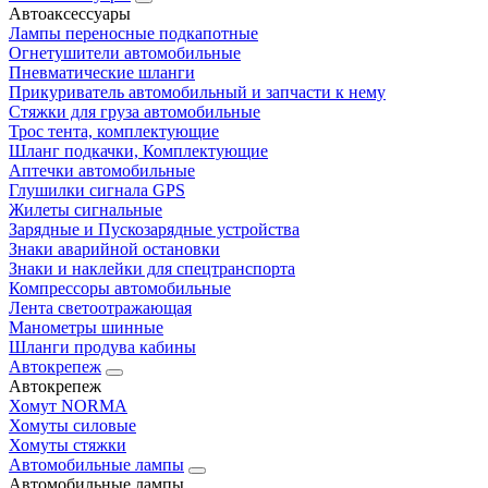
Автоаксессуары
Лампы переносные подкапотные
Огнетушители автомобильные
Пневматические шланги
Прикуриватель автомобильный и запчасти к нему
Стяжки для груза автомобильные
Трос тента, комплектующие
Шланг подкачки, Комплектующие
Аптечки автомобильные
Глушилки сигнала GPS
Жилеты сигнальные
Зарядные и Пускозарядные устройства
Знаки аварийной остановки
Знаки и наклейки для спецтранспорта
Компрессоры автомобильные
Лента светоотражающая
Манометры шинные
Шланги продува кабины
Автокрепеж
Автокрепеж
Хомут NORMA
Хомуты силовые
Хомуты стяжки
Автомобильные лампы
Автомобильные лампы