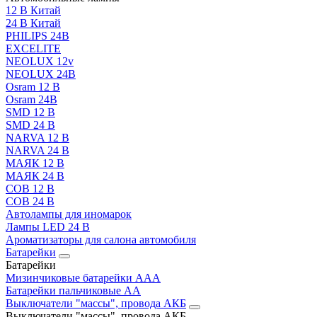
12 В Китай
24 В Китай
PHILIPS 24В
EXCELITE
NEOLUX 12v
NEOLUX 24В
Osram 12 В
Osram 24В
SMD 12 В
SMD 24 В
NARVA 12 В
NARVA 24 В
МАЯК 12 В
МАЯК 24 В
COB 12 В
COB 24 В
Автолампы для иномарок
Лампы LED 24 B
Ароматизаторы для салона автомобиля
Батарейки
Батарейки
Мизинчиковые батарейки AAA
Батарейки пальчиковые АА
Выключатели "массы", провода АКБ
Выключатели "массы", провода АКБ