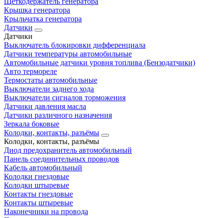
Щеткодержатель генератора
Крышка генератора
Крыльчатка генератора
Датчики
Датчики
Выключатель блокировки дифференциала
Датчики температуры автомобильные
Автомобильные датчики уровня топлива (Бензодатчики)
Авто термореле
Термостаты автомобильные
Выключатели заднего хода
Выключатели сигналов торможения
Датчики давления масла
Датчики различного назначения
Зеркала боковые
Колодки, контакты, разъёмы
Колодки, контакты, разъёмы
Диод предохранитель автомобильный
Панель соединительных проводов
Кабель автомобильный
Колодки гнездовые
Колодки штыревые
Контакты гнездовые
Контакты штыревые
Наконечники на провода