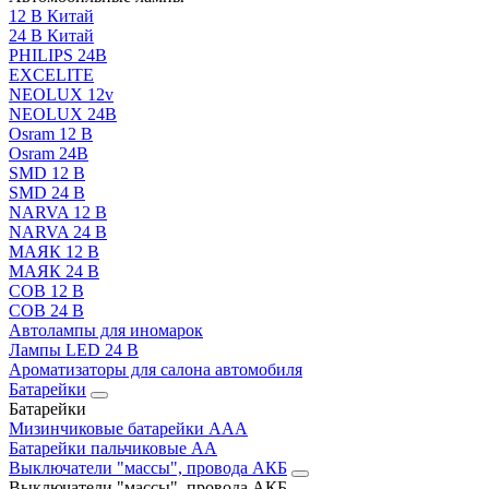
12 В Китай
24 В Китай
PHILIPS 24В
EXCELITE
NEOLUX 12v
NEOLUX 24В
Osram 12 В
Osram 24В
SMD 12 В
SMD 24 В
NARVA 12 В
NARVA 24 В
МАЯК 12 В
МАЯК 24 В
COB 12 В
COB 24 В
Автолампы для иномарок
Лампы LED 24 B
Ароматизаторы для салона автомобиля
Батарейки
Батарейки
Мизинчиковые батарейки AAA
Батарейки пальчиковые АА
Выключатели "массы", провода АКБ
Выключатели "массы", провода АКБ