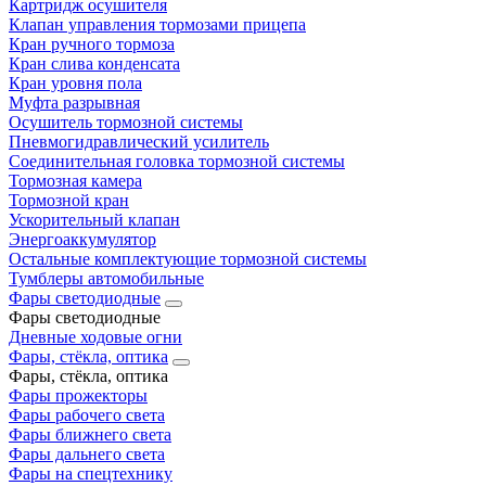
Картридж осушителя
Клапан управления тормозами прицепа
Кран ручного тормоза
Кран слива конденсата
Кран уровня пола
Муфта разрывная
Осушитель тормозной системы
Пневмогидравлический усилитель
Соединительная головка тормозной системы
Тормозная камера
Тормозной кран
Ускорительный клапан
Энергоаккумулятор
Остальные комплектующие тормозной системы
Тумблеры автомобильные
Фары светодиодные
Фары светодиодные
Дневные ходовые огни
Фары, стёкла, оптика
Фары, стёкла, оптика
Фары прожекторы
Фары рабочего света
Фары ближнего света
Фары дальнего света
Фары на спецтехнику