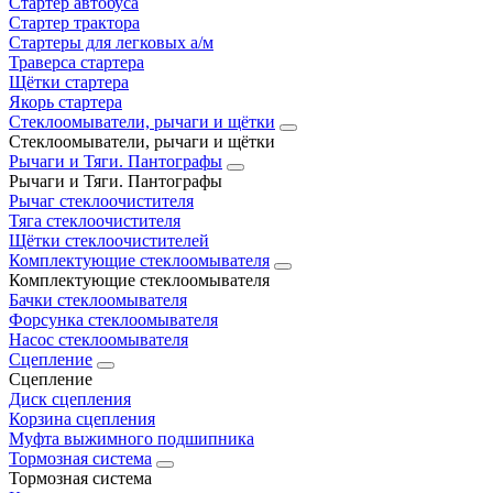
Стартер автобуса
Стартер трактора
Стартеры для легковых а/м
Траверса стартера
Щётки стартера
Якорь стартера
Стеклоомыватели, рычаги и щётки
Стеклоомыватели, рычаги и щётки
Рычаги и Тяги. Пантографы
Рычаги и Тяги. Пантографы
Рычаг стеклоочистителя
Тяга стеклоочистителя
Щётки стеклоочистителей
Комплектующие стеклоомывателя
Комплектующие стеклоомывателя
Бачки стеклоомывателя
Форсунка стеклоомывателя
Насос стеклоомывателя
Сцепление
Сцепление
Диск сцепления
Корзина сцепления
Муфта выжимного подшипника
Тормозная система
Тормозная система