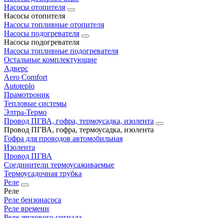
Насосы отопителя
Насосы отопителя
Насосы топливные отопителя
Насосы подогревателя
Насосы подогревателя
Насосы топливные подогревателя
Остальные комплектующие
Адверс
Aero Comfort
Autoteplo
Прамотроник
Тепловые системы
Элтра-Термо
Провод ПГВА, гофра, термоусадка, изолента
Провод ПГВА, гофра, термоусадка, изолента
Гофра для проводов автомобильная
Изолента
Провод ПГВА
Соединители термоусаживаемые
Термоусадочная трубка
Реле
Реле
Реле бензонасоса
Реле времени
Реле звукового сигнала