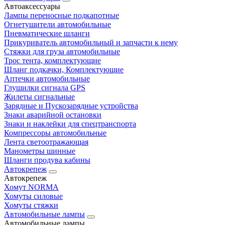
Автоаксессуары
Лампы переносные подкапотные
Огнетушители автомобильные
Пневматические шланги
Прикуриватель автомобильный и запчасти к нему
Стяжки для груза автомобильные
Трос тента, комплектующие
Шланг подкачки, Комплектующие
Аптечки автомобильные
Глушилки сигнала GPS
Жилеты сигнальные
Зарядные и Пускозарядные устройства
Знаки аварийной остановки
Знаки и наклейки для спецтранспорта
Компрессоры автомобильные
Лента светоотражающая
Манометры шинные
Шланги продува кабины
Автокрепеж
Автокрепеж
Хомут NORMA
Хомуты силовые
Хомуты стяжки
Автомобильные лампы
Автомобильные лампы