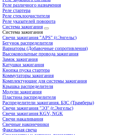
Реле различного назначения
Реле стартера
Реле стеклоочистителя
Реле указателей поворота
Система зажигания
Система зажигания
Свечи зажигания "APS" (г.Энгельс)
Бегунок распределителя
Вариаторы (Добавочные сопротивления)
Высоковольтные провода зажигания
Замок зажигания
Катушки зажигания
Кнопка пуска стартера
Коммутаторы зажигания
Комплектующие для системы зажигания
Крышка распределителя
Модули зажигания
Пластина распределителя
Распределители зажигания. БЗС (Трамберы)
Свечи зажигания "ЭЗ" (г.Энгельс)
Свечи зажигания KGV, NGK
Свечи накаливания
Свечные наконечники
Факельная свеча