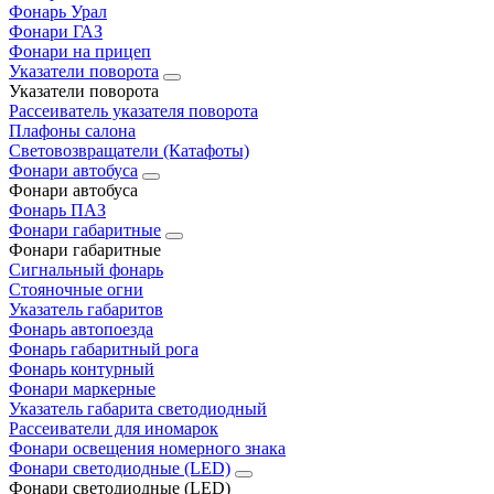
Фонарь Урал
Фонари ГАЗ
Фонари на прицеп
Указатели поворота
Указатели поворота
Рассеиватель указателя поворота
Плафоны салона
Световозвращатели (Катафоты)
Фонари автобуса
Фонари автобуса
Фонарь ПАЗ
Фонари габаритные
Фонари габаритные
Сигнальный фонарь
Стояночные огни
Указатель габаритов
Фонарь автопоезда
Фонарь габаритный рога
Фонарь контурный
Фонари маркерные
Указатель габарита светодиодный
Рассеиватели для иномарок
Фонари освещения номерного знака
Фонари светодиодные (LED)
Фонари светодиодные (LED)