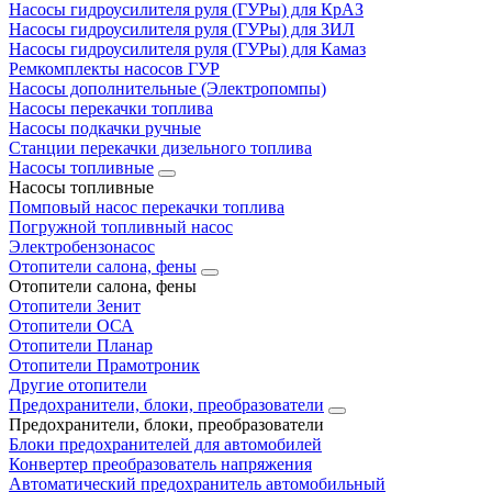
Насосы гидроусилителя руля (ГУРы) для КрАЗ
Насосы гидроусилителя руля (ГУРы) для ЗИЛ
Насосы гидроусилителя руля (ГУРы) для Камаз
Ремкомплекты насосов ГУР
Насосы дополнительные (Электропомпы)
Насосы перекачки топлива
Насосы подкачки ручные
Станции перекачки дизельного топлива
Насосы топливные
Насосы топливные
Помповый насос перекачки топлива
Погружной топливный насос
Электробензонасос
Отопители салона, фены
Отопители салона, фены
Отопители Зенит
Отопители ОСА
Отопители Планар
Отопители Прамотроник
Другие отопители
Предохранители, блоки, преобразователи
Предохранители, блоки, преобразователи
Блоки предохранителей для автомобилей
Конвертер преобразователь напряжения
Автоматический предохранитель автомобильный