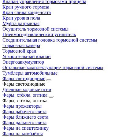
Клапан управления тормозами прицепа
Кран ручного тормоза
Кран слива конденсата
Кран уровня пола
Муфта разрывная
Осушитель тормозной системы
Пневмогидравлический усилитель
Соединительная головка тормозной системы
Тормозная камера
Тормозной кран
Ускорительный клапан
Энергоаккумулятор
Остальные комплектующие тормозной системы
Тумблеры автомобильные
Фары светодиодные
Фары светодиодные
Дневные ходовые огни
Фары, стёкла, оптика
Фары, стёкла, оптика
Фары прожекторы
Фары рабочего света
Фары ближнего света
Фары дальнего света
Фары на спецтехнику
Фары на комбайны