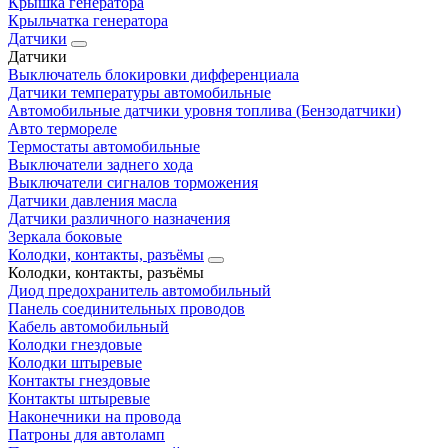
Крышка генератора
Крыльчатка генератора
Датчики
Датчики
Выключатель блокировки дифференциала
Датчики температуры автомобильные
Автомобильные датчики уровня топлива (Бензодатчики)
Авто термореле
Термостаты автомобильные
Выключатели заднего хода
Выключатели сигналов торможения
Датчики давления масла
Датчики различного назначения
Зеркала боковые
Колодки, контакты, разъёмы
Колодки, контакты, разъёмы
Диод предохранитель автомобильный
Панель соединительных проводов
Кабель автомобильный
Колодки гнездовые
Колодки штыревые
Контакты гнездовые
Контакты штыревые
Наконечники на провода
Патроны для автоламп