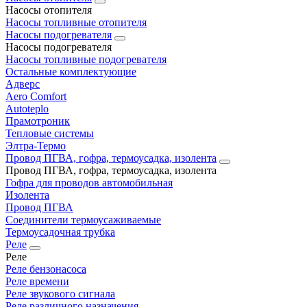
Насосы отопителя
Насосы топливные отопителя
Насосы подогревателя
Насосы подогревателя
Насосы топливные подогревателя
Остальные комплектующие
Адверс
Aero Comfort
Autoteplo
Прамотроник
Тепловые системы
Элтра-Термо
Провод ПГВА, гофра, термоусадка, изолента
Провод ПГВА, гофра, термоусадка, изолента
Гофра для проводов автомобильная
Изолента
Провод ПГВА
Соединители термоусаживаемые
Термоусадочная трубка
Реле
Реле
Реле бензонасоса
Реле времени
Реле звукового сигнала
Реле различного назначения