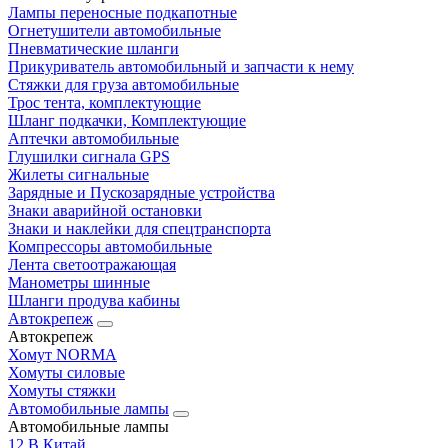
Лампы переносные подкапотные
Огнетушители автомобильные
Пневматические шланги
Прикуриватель автомобильный и запчасти к нему
Стяжки для груза автомобильные
Трос тента, комплектующие
Шланг подкачки, Комплектующие
Аптечки автомобильные
Глушилки сигнала GPS
Жилеты сигнальные
Зарядные и Пускозарядные устройства
Знаки аварийной остановки
Знаки и наклейки для спецтранспорта
Компрессоры автомобильные
Лента светоотражающая
Манометры шинные
Шланги продува кабины
Автокрепеж
Автокрепеж
Хомут NORMA
Хомуты силовые
Хомуты стяжки
Автомобильные лампы
Автомобильные лампы
12 В Китай