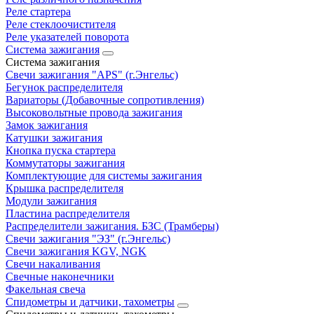
Реле стартера
Реле стеклоочистителя
Реле указателей поворота
Система зажигания
Система зажигания
Свечи зажигания "APS" (г.Энгельс)
Бегунок распределителя
Вариаторы (Добавочные сопротивления)
Высоковольтные провода зажигания
Замок зажигания
Катушки зажигания
Кнопка пуска стартера
Коммутаторы зажигания
Комплектующие для системы зажигания
Крышка распределителя
Модули зажигания
Пластина распределителя
Распределители зажигания. БЗС (Трамберы)
Свечи зажигания "ЭЗ" (г.Энгельс)
Свечи зажигания KGV, NGK
Свечи накаливания
Свечные наконечники
Факельная свеча
Спидометры и датчики, тахометры