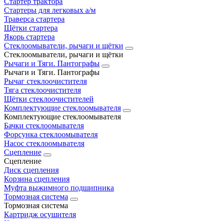
Стартер трактора
Стартеры для легковых а/м
Траверса стартера
Щётки стартера
Якорь стартера
Стеклоомыватели, рычаги и щётки
Стеклоомыватели, рычаги и щётки
Рычаги и Тяги. Пантографы
Рычаги и Тяги. Пантографы
Рычаг стеклоочистителя
Тяга стеклоочистителя
Щётки стеклоочистителей
Комплектующие стеклоомывателя
Комплектующие стеклоомывателя
Бачки стеклоомывателя
Форсунка стеклоомывателя
Насос стеклоомывателя
Сцепление
Сцепление
Диск сцепления
Корзина сцепления
Муфта выжимного подшипника
Тормозная система
Тормозная система
Картридж осушителя