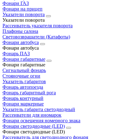
Фонари ГАЗ
Фонари на прицеп
Указатели поворота
Указатели поворота
Рассеиватель указателя поворота
Плафоны салона
Световозвращатели (Катафоты)
Фонари автобуса
Фонари автобуса
Фонарь ПАЗ
Фонари габаритные
Фонари габаритные
Сигнальный фонарь
Стояночные огни
Указатель габаритов
Фонарь автопоезда
Фонарь габаритный рога
Фонарь контурный
Фонари маркерные
Указатель габарита светодиодный
Рассеиватели для иномарок
Фонари освещения номерного знака
Фонари светодиодные (LED)
Фонари светодиодные (LED)
Рассеиватель для светодиодного фонаря