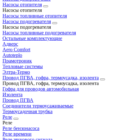
Насосы отопителя
Насосы отопителя
Насосы топливные отопителя
Насосы подогревателя
Насосы подогревателя
Насосы топливные подогревателя
Остальные комплектующие
Адверс
Aero Comfort
Autoteplo
Прамотроник
Тепловые системы
Элтра-Термо
Провод ПГВА, гофра, термоусадка, изолента
Провод ПГВА, гофра, термоусадка, изолента
Гофра для проводов автомобильная
Изолента
Провод ПГВА
Соединители термоусаживаемые
Термоусадочная трубка
Реле
Реле
Реле бензонасоса
Реле времени
Реле звукового сигнала