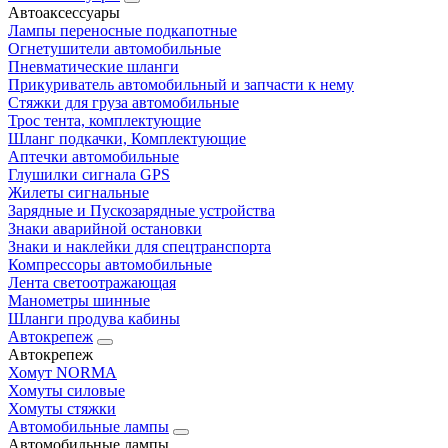
Автоаксессуары
Лампы переносные подкапотные
Огнетушители автомобильные
Пневматические шланги
Прикуриватель автомобильный и запчасти к нему
Стяжки для груза автомобильные
Трос тента, комплектующие
Шланг подкачки, Комплектующие
Аптечки автомобильные
Глушилки сигнала GPS
Жилеты сигнальные
Зарядные и Пускозарядные устройства
Знаки аварийной остановки
Знаки и наклейки для спецтранспорта
Компрессоры автомобильные
Лента светоотражающая
Манометры шинные
Шланги продува кабины
Автокрепеж
Автокрепеж
Хомут NORMA
Хомуты силовые
Хомуты стяжки
Автомобильные лампы
Автомобильные лампы