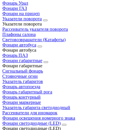
Фонарь Урал
Фонари ГАЗ
Фонари на прицеп
Указатели поворота
Указатели поворота
Рассеиватель указателя поворота
Плафоны салона
Световозвращатели (Катафоты)
Фонари автобуса
Фонари автобуса
Фонарь ПАЗ
Фонари габаритные
Фонари габаритные
Сигнальный фонарь
Стояночные огни
Указатель габаритов
Фонарь автопоезда
Фонарь габаритный рога
Фонарь контурный
Фонари маркерные
Указатель габарита светодиодный
Рассеиватели для иномарок
Фонари освещения номерного знака
Фонари светодиодные (LED)
Фонари светодиодные (LED)