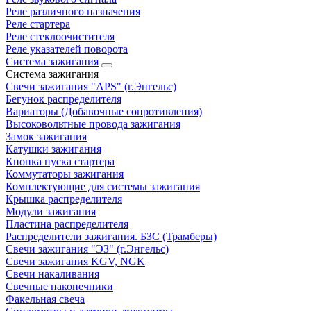
Реле различного назначения
Реле стартера
Реле стеклоочистителя
Реле указателей поворота
Система зажигания
Система зажигания
Свечи зажигания "APS" (г.Энгельс)
Бегунок распределителя
Вариаторы (Добавочные сопротивления)
Высоковольтные провода зажигания
Замок зажигания
Катушки зажигания
Кнопка пуска стартера
Коммутаторы зажигания
Комплектующие для системы зажигания
Крышка распределителя
Модули зажигания
Пластина распределителя
Распределители зажигания. БЗС (Трамберы)
Свечи зажигания "ЭЗ" (г.Энгельс)
Свечи зажигания KGV, NGK
Свечи накаливания
Свечные наконечники
Факельная свеча