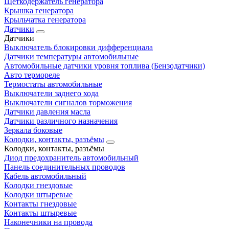
Щеткодержатель генератора
Крышка генератора
Крыльчатка генератора
Датчики
Датчики
Выключатель блокировки дифференциала
Датчики температуры автомобильные
Автомобильные датчики уровня топлива (Бензодатчики)
Авто термореле
Термостаты автомобильные
Выключатели заднего хода
Выключатели сигналов торможения
Датчики давления масла
Датчики различного назначения
Зеркала боковые
Колодки, контакты, разъёмы
Колодки, контакты, разъёмы
Диод предохранитель автомобильный
Панель соединительных проводов
Кабель автомобильный
Колодки гнездовые
Колодки штыревые
Контакты гнездовые
Контакты штыревые
Наконечники на провода