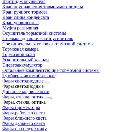
Картридж осушителя
Клапан управления тормозами прицепа
Кран ручного тормоза
Кран слива конденсата
Кран уровня пола
Муфта разрывная
Осушитель тормозной системы
Пневмогидравлический усилитель
Соединительная головка тормозной системы
Тормозная камера
Тормозной кран
Ускорительный клапан
Энергоаккумулятор
Остальные комплектующие тормозной системы
Тумблеры автомобильные
Фары светодиодные
Фары светодиодные
Дневные ходовые огни
Фары, стёкла, оптика
Фары, стёкла, оптика
Фары прожекторы
Фары рабочего света
Фары ближнего света
Фары дальнего света
Фары на спецтехнику