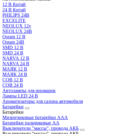
12 В Китай
24 В Китай
PHILIPS 24В
EXCELITE
NEOLUX 12v
NEOLUX 24В
Osram 12 В
Osram 24В
SMD 12 В
SMD 24 В
NARVA 12 В
NARVA 24 В
МАЯК 12 В
МАЯК 24 В
COB 12 В
COB 24 В
Автолампы для иномарок
Лампы LED 24 B
Ароматизаторы для салона автомобиля
Батарейки
Батарейки
Мизинчиковые батарейки AAA
Батарейки пальчиковые АА
Выключатели "массы", провода АКБ
Выключатели "массы", провода АКБ