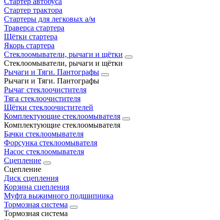
Стартер автобуса
Стартер трактора
Стартеры для легковых а/м
Траверса стартера
Щётки стартера
Якорь стартера
Стеклоомыватели, рычаги и щётки
Стеклоомыватели, рычаги и щётки
Рычаги и Тяги. Пантографы
Рычаги и Тяги. Пантографы
Рычаг стеклоочистителя
Тяга стеклоочистителя
Щётки стеклоочистителей
Комплектующие стеклоомывателя
Комплектующие стеклоомывателя
Бачки стеклоомывателя
Форсунка стеклоомывателя
Насос стеклоомывателя
Сцепление
Сцепление
Диск сцепления
Корзина сцепления
Муфта выжимного подшипника
Тормозная система
Тормозная система