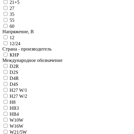
21+5
27
35
55
60
Напряжение, В
12
12/24
Страна - производитель
КНР
Международное обозначение
D2R
D2S
D4R
D4S
H27 W/1
H27 W/2
H8
HB3
HB4
W10W
W16W
W21/5W