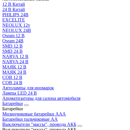
12 В Китай
24 В Китай
PHILIPS 24В
EXCELITE
NEOLUX 12v
NEOLUX 24В
Osram 12 В
Osram 24В
SMD 12 В
SMD 24 В
NARVA 12 В
NARVA 24 В
МАЯК 12 В
МАЯК 24 В
COB 12 В
COB 24 В
Автолампы для иномарок
Лампы LED 24 B
Ароматизаторы для салона автомобиля
Батарейки
Батарейки
Мизинчиковые батарейки AAA
Батарейки пальчиковые АА
Выключатели "массы", провода АКБ
Выключатели "массы", провода АКБ