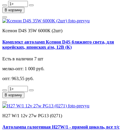
В корзину
Ксенон D4S 35W 6000К (2шт)
Комплект автоламп Ксенон D4S ближнего света, для
корейских, японских а\м, 12В (К)
Есть в наличии 7 шт
мелко-опт:
1 000 руб.
опт:
963,55 руб.
В корзину
Н27 W/1 12v 27w PG13 (0271)
Автолампа галогенная Н27W/1 - прямой цоколь, все т/с