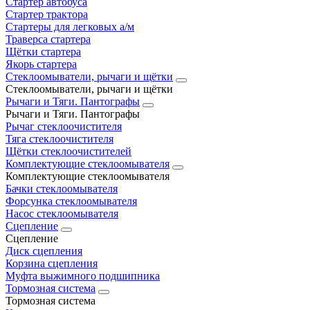
Стартер автобуса
Стартер трактора
Стартеры для легковых а/м
Траверса стартера
Щётки стартера
Якорь стартера
Стеклоомыватели, рычаги и щётки
Стеклоомыватели, рычаги и щётки
Рычаги и Тяги. Пантографы
Рычаги и Тяги. Пантографы
Рычаг стеклоочистителя
Тяга стеклоочистителя
Щётки стеклоочистителей
Комплектующие стеклоомывателя
Комплектующие стеклоомывателя
Бачки стеклоомывателя
Форсунка стеклоомывателя
Насос стеклоомывателя
Сцепление
Сцепление
Диск сцепления
Корзина сцепления
Муфта выжимного подшипника
Тормозная система
Тормозная система