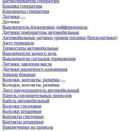
Щеткодержатель генератора
Крышка генератора
Крыльчатка генератора
Датчики
Датчики
Выключатель блокировки дифференциала
Датчики температуры автомобильные
Автомобильные датчики уровня топлива (Бензодатчики)
Авто термореле
Термостаты автомобильные
Выключатели заднего хода
Выключатели сигналов торможения
Датчики давления масла
Датчики различного назначения
Зеркала боковые
Колодки, контакты, разъёмы
Колодки, контакты, разъёмы
Диод предохранитель автомобильный
Панель соединительных проводов
Кабель автомобильный
Колодки гнездовые
Колодки штыревые
Контакты гнездовые
Контакты штыревые
Наконечники на провода