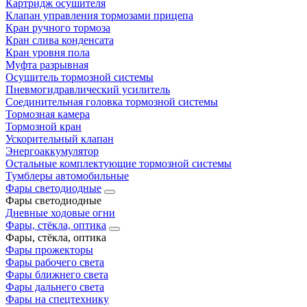
Картридж осушителя
Клапан управления тормозами прицепа
Кран ручного тормоза
Кран слива конденсата
Кран уровня пола
Муфта разрывная
Осушитель тормозной системы
Пневмогидравлический усилитель
Соединительная головка тормозной системы
Тормозная камера
Тормозной кран
Ускорительный клапан
Энергоаккумулятор
Остальные комплектующие тормозной системы
Тумблеры автомобильные
Фары светодиодные
Фары светодиодные
Дневные ходовые огни
Фары, стёкла, оптика
Фары, стёкла, оптика
Фары прожекторы
Фары рабочего света
Фары ближнего света
Фары дальнего света
Фары на спецтехнику