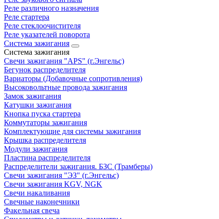
Реле различного назначения
Реле стартера
Реле стеклоочистителя
Реле указателей поворота
Система зажигания
Система зажигания
Свечи зажигания "APS" (г.Энгельс)
Бегунок распределителя
Вариаторы (Добавочные сопротивления)
Высоковольтные провода зажигания
Замок зажигания
Катушки зажигания
Кнопка пуска стартера
Коммутаторы зажигания
Комплектующие для системы зажигания
Крышка распределителя
Модули зажигания
Пластина распределителя
Распределители зажигания. БЗС (Трамберы)
Свечи зажигания "ЭЗ" (г.Энгельс)
Свечи зажигания KGV, NGK
Свечи накаливания
Свечные наконечники
Факельная свеча