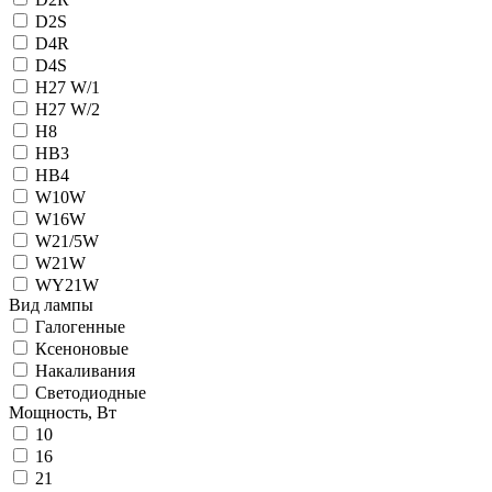
D2S
D4R
D4S
H27 W/1
H27 W/2
H8
HB3
HB4
W10W
W16W
W21/5W
W21W
WY21W
Вид лампы
Галогенные
Ксеноновые
Накаливания
Светодиодные
Мощность, Вт
10
16
21