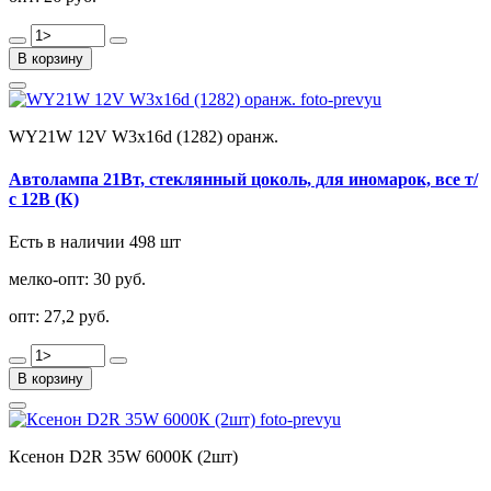
В корзину
WY21W 12V W3x16d (1282) оранж.
Автолампа 21Вт, cтеклянный цоколь, для иномарок, все т/
с 12В (К)
Есть в наличии 498 шт
мелко-опт:
30 руб.
опт:
27,2 руб.
В корзину
Ксенон D2R 35W 6000К (2шт)