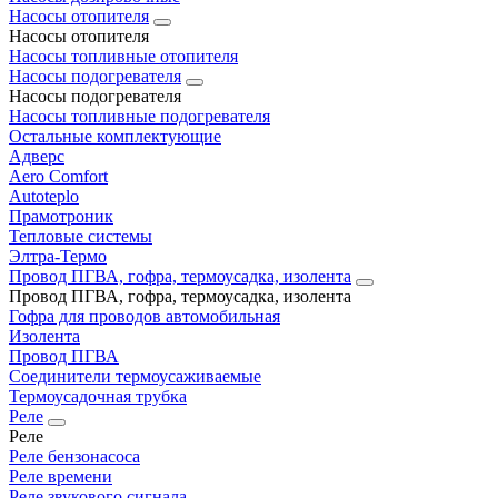
Насосы отопителя
Насосы отопителя
Насосы топливные отопителя
Насосы подогревателя
Насосы подогревателя
Насосы топливные подогревателя
Остальные комплектующие
Адверс
Aero Comfort
Autoteplo
Прамотроник
Тепловые системы
Элтра-Термо
Провод ПГВА, гофра, термоусадка, изолента
Провод ПГВА, гофра, термоусадка, изолента
Гофра для проводов автомобильная
Изолента
Провод ПГВА
Соединители термоусаживаемые
Термоусадочная трубка
Реле
Реле
Реле бензонасоса
Реле времени
Реле звукового сигнала