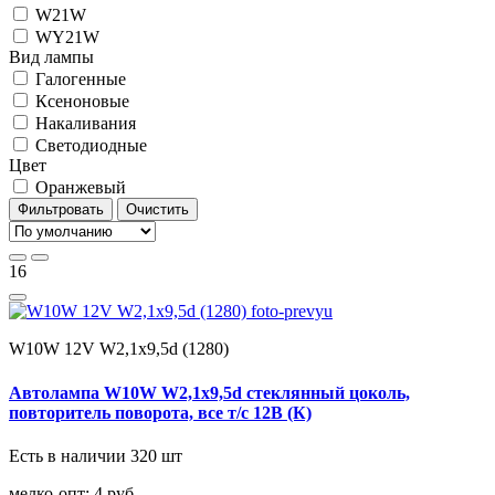
W21W
WY21W
Вид лампы
Галогенные
Ксеноновые
Накаливания
Светодиодные
Цвет
Оранжевый
Фильтровать
Очистить
16
W10W 12V W2,1x9,5d (1280)
Автолампа W10W W2,1x9,5d стеклянный цоколь,
повторитель поворота, все т/с 12В (К)
Есть в наличии 320 шт
мелко-опт:
4 руб.