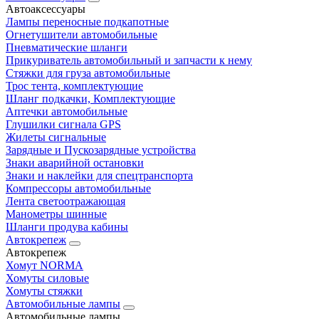
Автоаксессуары
Лампы переносные подкапотные
Огнетушители автомобильные
Пневматические шланги
Прикуриватель автомобильный и запчасти к нему
Стяжки для груза автомобильные
Трос тента, комплектующие
Шланг подкачки, Комплектующие
Аптечки автомобильные
Глушилки сигнала GPS
Жилеты сигнальные
Зарядные и Пускозарядные устройства
Знаки аварийной остановки
Знаки и наклейки для спецтранспорта
Компрессоры автомобильные
Лента светоотражающая
Манометры шинные
Шланги продува кабины
Автокрепеж
Автокрепеж
Хомут NORMA
Хомуты силовые
Хомуты стяжки
Автомобильные лампы
Автомобильные лампы