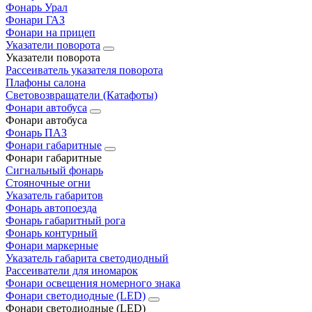
Фонарь Урал
Фонари ГАЗ
Фонари на прицеп
Указатели поворота
Указатели поворота
Рассеиватель указателя поворота
Плафоны салона
Световозвращатели (Катафоты)
Фонари автобуса
Фонари автобуса
Фонарь ПАЗ
Фонари габаритные
Фонари габаритные
Сигнальный фонарь
Стояночные огни
Указатель габаритов
Фонарь автопоезда
Фонарь габаритный рога
Фонарь контурный
Фонари маркерные
Указатель габарита светодиодный
Рассеиватели для иномарок
Фонари освещения номерного знака
Фонари светодиодные (LED)
Фонари светодиодные (LED)