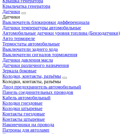
Крышка генератора
Крыльчатка генератора
Датчики
Датчики
Выключатель блокировки дифференциала
Датчики температуры автомобильные
Автомобильные датчики уровня топлива (Бензодатчики)
Авто термореле
Термостаты автомобильные
Выключатели заднего хода
Выключатели сигналов торможения
Датчики давления масла
Датчики различного назначения
Зеркала боковые
Колодки, контакты, разъёмы
Колодки, контакты, разъёмы
Диод предохранитель автомобильный
Панель соединительных проводов
Кабель автомобильный
Колодки гнездовые
Колодки штыревые
Контакты гнездовые
Контакты штыревые
Наконечники на провода
Патроны для автоламп