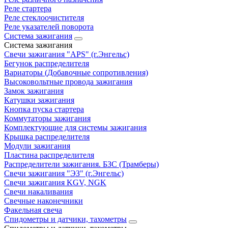
Реле стартера
Реле стеклоочистителя
Реле указателей поворота
Система зажигания
Система зажигания
Свечи зажигания "APS" (г.Энгельс)
Бегунок распределителя
Вариаторы (Добавочные сопротивления)
Высоковольтные провода зажигания
Замок зажигания
Катушки зажигания
Кнопка пуска стартера
Коммутаторы зажигания
Комплектующие для системы зажигания
Крышка распределителя
Модули зажигания
Пластина распределителя
Распределители зажигания. БЗС (Трамберы)
Свечи зажигания "ЭЗ" (г.Энгельс)
Свечи зажигания KGV, NGK
Свечи накаливания
Свечные наконечники
Факельная свеча
Спидометры и датчики, тахометры