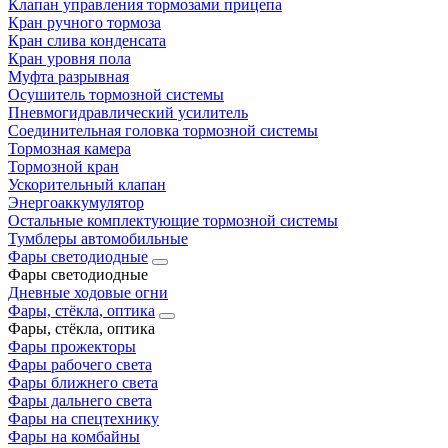
Клапан управления тормозами прицепа
Кран ручного тормоза
Кран слива конденсата
Кран уровня пола
Муфта разрывная
Осушитель тормозной системы
Пневмогидравлический усилитель
Соединительная головка тормозной системы
Тормозная камера
Тормозной кран
Ускорительный клапан
Энергоаккумулятор
Остальные комплектующие тормозной системы
Тумблеры автомобильные
Фары светодиодные
Фары светодиодные
Дневные ходовые огни
Фары, стёкла, оптика
Фары, стёкла, оптика
Фары прожекторы
Фары рабочего света
Фары ближнего света
Фары дальнего света
Фары на спецтехнику
Фары на комбайны