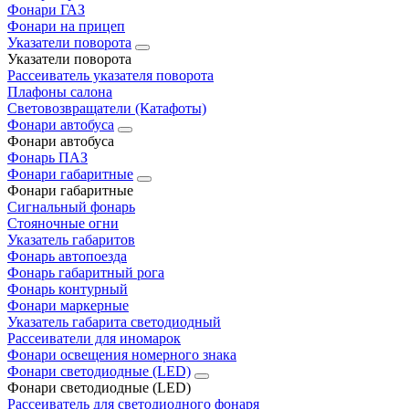
Фонари ГАЗ
Фонари на прицеп
Указатели поворота
Указатели поворота
Рассеиватель указателя поворота
Плафоны салона
Световозвращатели (Катафоты)
Фонари автобуса
Фонари автобуса
Фонарь ПАЗ
Фонари габаритные
Фонари габаритные
Сигнальный фонарь
Стояночные огни
Указатель габаритов
Фонарь автопоезда
Фонарь габаритный рога
Фонарь контурный
Фонари маркерные
Указатель габарита светодиодный
Рассеиватели для иномарок
Фонари освещения номерного знака
Фонари светодиодные (LED)
Фонари светодиодные (LED)
Рассеиватель для светодиодного фонаря