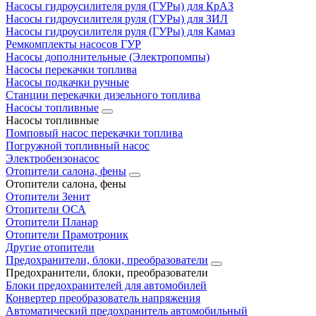
Насосы гидроусилителя руля (ГУРы) для КрАЗ
Насосы гидроусилителя руля (ГУРы) для ЗИЛ
Насосы гидроусилителя руля (ГУРы) для Камаз
Ремкомплекты насосов ГУР
Насосы дополнительные (Электропомпы)
Насосы перекачки топлива
Насосы подкачки ручные
Станции перекачки дизельного топлива
Насосы топливные
Насосы топливные
Помповый насос перекачки топлива
Погружной топливный насос
Электробензонасос
Отопители салона, фены
Отопители салона, фены
Отопители Зенит
Отопители ОСА
Отопители Планар
Отопители Прамотроник
Другие отопители
Предохранители, блоки, преобразователи
Предохранители, блоки, преобразователи
Блоки предохранителей для автомобилей
Конвертер преобразователь напряжения
Автоматический предохранитель автомобильный