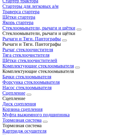
Стартер трактора
Стартеры для легковых а/м
Траверса стартера
Щётки стартера
Якорь стартера
Стеклоомыватели, рычаги и щётки
Стеклоомыватели, рычаги и щётки
Рычаги и Тяги. Пантографы
Рычаги и Тяги. Пантографы
Рычаг стеклоочистителя
Тяга стеклоочистителя
Щётки стеклоочистителей
Комплектующие стеклоомывателя
Комплектующие стеклоомывателя
Бачки стеклоомывателя
Форсунка стеклоомывателя
Насос стеклоомывателя
Сцепление
Сцепление
Диск сцепления
Корзина сцепления
Муфта выжимного подшипника
Тормозная система
Тормозная система
Картридж осушителя