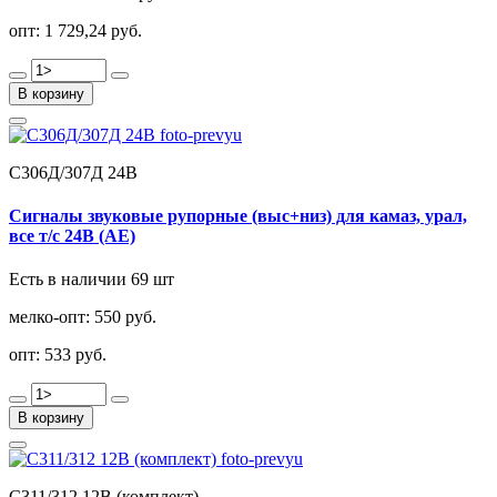
опт:
1 729,24 руб.
В корзину
С306Д/307Д 24В
Сигналы звуковые рупорные (выс+низ) для камаз, урал,
все т/с 24В (АЕ)
Есть в наличии 69 шт
мелко-опт:
550 руб.
опт:
533 руб.
В корзину
С311/312 12В (комплект)