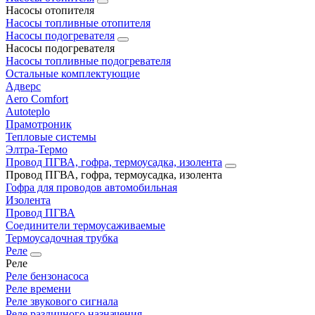
Насосы отопителя
Насосы топливные отопителя
Насосы подогревателя
Насосы подогревателя
Насосы топливные подогревателя
Остальные комплектующие
Адверс
Aero Comfort
Autoteplo
Прамотроник
Тепловые системы
Элтра-Термо
Провод ПГВА, гофра, термоусадка, изолента
Провод ПГВА, гофра, термоусадка, изолента
Гофра для проводов автомобильная
Изолента
Провод ПГВА
Соединители термоусаживаемые
Термоусадочная трубка
Реле
Реле
Реле бензонасоса
Реле времени
Реле звукового сигнала
Реле различного назначения