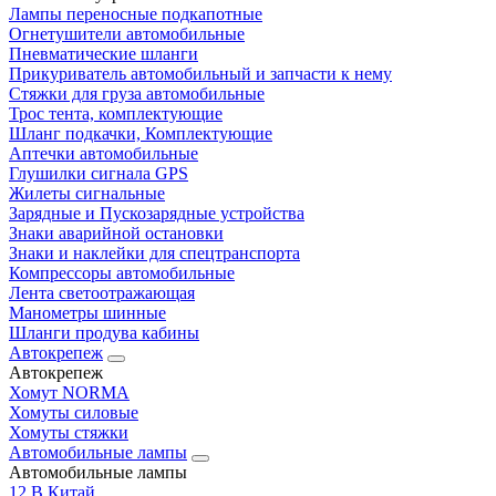
Лампы переносные подкапотные
Огнетушители автомобильные
Пневматические шланги
Прикуриватель автомобильный и запчасти к нему
Стяжки для груза автомобильные
Трос тента, комплектующие
Шланг подкачки, Комплектующие
Аптечки автомобильные
Глушилки сигнала GPS
Жилеты сигнальные
Зарядные и Пускозарядные устройства
Знаки аварийной остановки
Знаки и наклейки для спецтранспорта
Компрессоры автомобильные
Лента светоотражающая
Манометры шинные
Шланги продува кабины
Автокрепеж
Автокрепеж
Хомут NORMA
Хомуты силовые
Хомуты стяжки
Автомобильные лампы
Автомобильные лампы
12 В Китай