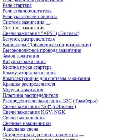
Реле стартера
Реле стеклоочистителя
Реле указателей поворота
Система зажигания
Система зажигания
Свечи зажигания "APS" (г.Энгельс)
Бегунок распределителя
Вариаторы (Добавочные сопротивления)
Высоковольтные провода зажигания
Замок зажигания
Катушки зажигания
Кнопка пуска стартера
Коммутаторы зажигания
Комплектующие для системы зажигания
Крышка распределителя
Модули зажигания
Пластина распределителя
Распределители зажигания. БЗС (Трамберы)
Свечи зажигания "ЭЗ" (г.Энгельс)
Свечи зажигания KGV, NGK
Свечи накаливания
Свечные наконечники
Факельная свеча
Спидометры и датчики, тахометры