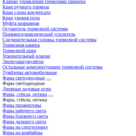
Клапан управления тормозами прицепа
Кран ручного тормоза
Кран слива конденсата
Кран уровня пола
Муфта разрывная
Осушитель тормозной системы
Пневмогидравлический усилитель
Соединительная головка тормозной системы
Тормозная камера
Тормозной кран
Ускорительный клапан
Энергоаккумулятор
Остальные комплектующие тормозной системы
Тумблеры автомобильные
Фары светодиодные
Фары светодиодные
Дневные ходовые огни
Фары, стёкла, оптика
Фары, стёкла, оптика
Фары прожекторы
Фары рабочего света
Фары ближнего света
Фары дальнего света
Фары на спецтехнику
Фары на комбайны