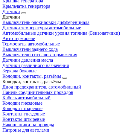
Крышка генератора
Крыльчатка генератора
Датчики
Датчики
Выключатель блокировки дифференциала
Датчики температуры автомобильные
Автомобильные датчики уровня топлива (Бензодатчики)
Авто термореле
Термостаты автомобильные
Выключатели заднего хода
Выключатели сигналов торможения
Датчики давления масла
Датчики различного назначения
Зеркала боковые
Колодки, контакты, разъёмы
Колодки, контакты, разъёмы
Диод предохранитель автомобильный
Панель соединительных проводов
Кабель автомобильный
Колодки гнездовые
Колодки штыревые
Контакты гнездовые
Контакты штыревые
Наконечники на провода
Патроны для автоламп