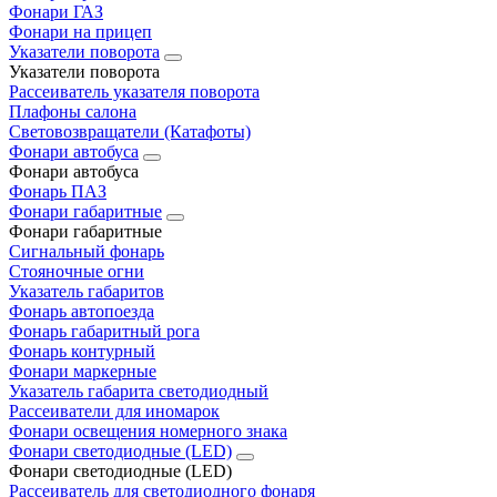
Фонари ГАЗ
Фонари на прицеп
Указатели поворота
Указатели поворота
Рассеиватель указателя поворота
Плафоны салона
Световозвращатели (Катафоты)
Фонари автобуса
Фонари автобуса
Фонарь ПАЗ
Фонари габаритные
Фонари габаритные
Сигнальный фонарь
Стояночные огни
Указатель габаритов
Фонарь автопоезда
Фонарь габаритный рога
Фонарь контурный
Фонари маркерные
Указатель габарита светодиодный
Рассеиватели для иномарок
Фонари освещения номерного знака
Фонари светодиодные (LED)
Фонари светодиодные (LED)
Рассеиватель для светодиодного фонаря