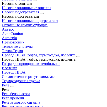
Насосы отопителя
Насосы топливные отопителя
Насосы подогревателя
Насосы подогревателя
Насосы топливные подогревателя
Остальные комплектующие
Адверс
Aero Comfort
Autoteplo
Прамотроник
Тепловые системы
Элтра-Термо
Провод ПГВА, гофра, термоусадка, изолента
Провод ПГВА, гофра, термоусадка, изолента
Гофра для проводов автомобильная
Изолента
Провод ПГВА
Соединители термоусаживаемые
Термоусадочная трубка
Реле
Реле
Реле бензонасоса
Реле времени
Реле звукового сигнала
Реле различного назначения