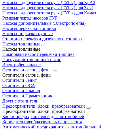
Насосы гидроусилителя руля (ГУРы) для КрАЗ
Насосы гидроусилителя руля (ГУРы) для ЗИЛ
Насосы гидроусилителя руля (ГУРы) для Камаз
Ремкомплекты насосов ГУР
Насосы дополнительные (Электропомпы)
Насосы перекачки топлива
Насосы подкачки ручные
Станции перекачки дизельного топлива
Насосы топливные
Насосы топливные
Помповый насос перекачки топлива
Погружной топливный насос
Электробензонасос
Отопители салона, фены
Отопители салона, фены
Отопители Зенит
Отопители ОСА
Отопители Планар
Отопители Прамотроник
Другие отопители
Предохранители, блоки, преобразователи
Предохранители, блоки, преобразователи
Блоки предохранителей для автомобилей
Конвертер преобразователь напряжения
Автоматический предохранитель автомобильный