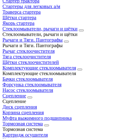
Стартер трактора
Стартеры для легковых а/м
Траверса стартера
Щётки стартера
Якорь стартера
Стеклоомыватели, рычаги и щётки
Стеклоомыватели, рычаги и щётки
Рычаги и Тяги. Пантографы
Рычаги и Тяги. Пантографы
Рычаг стеклоочистителя
Тяга стеклоочистителя
Щётки стеклоочистителей
Комплектующие стеклоомывателя
Комплектующие стеклоомывателя
Бачки стеклоомывателя
Форсунка стеклоомывателя
Насос стеклоомывателя
Сцепление
Сцепление
Диск сцепления
Корзина сцепления
Муфта выжимного подшипника
Тормозная система
Тормозная система
Картридж осушителя