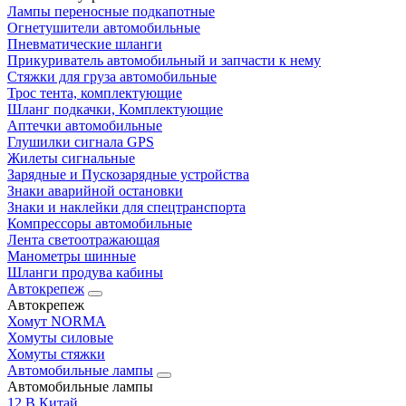
Лампы переносные подкапотные
Огнетушители автомобильные
Пневматические шланги
Прикуриватель автомобильный и запчасти к нему
Стяжки для груза автомобильные
Трос тента, комплектующие
Шланг подкачки, Комплектующие
Аптечки автомобильные
Глушилки сигнала GPS
Жилеты сигнальные
Зарядные и Пускозарядные устройства
Знаки аварийной остановки
Знаки и наклейки для спецтранспорта
Компрессоры автомобильные
Лента светоотражающая
Манометры шинные
Шланги продува кабины
Автокрепеж
Автокрепеж
Хомут NORMA
Хомуты силовые
Хомуты стяжки
Автомобильные лампы
Автомобильные лампы
12 В Китай