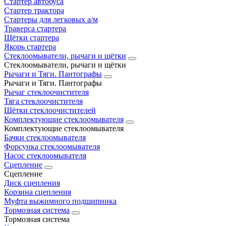
Стартер автобуса
Стартер трактора
Стартеры для легковых а/м
Траверса стартера
Щётки стартера
Якорь стартера
Стеклоомыватели, рычаги и щётки
Стеклоомыватели, рычаги и щётки
Рычаги и Тяги. Пантографы
Рычаги и Тяги. Пантографы
Рычаг стеклоочистителя
Тяга стеклоочистителя
Щётки стеклоочистителей
Комплектующие стеклоомывателя
Комплектующие стеклоомывателя
Бачки стеклоомывателя
Форсунка стеклоомывателя
Насос стеклоомывателя
Сцепление
Сцепление
Диск сцепления
Корзина сцепления
Муфта выжимного подшипника
Тормозная система
Тормозная система