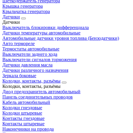
Щеткодержатель генератора
Крышка генератора
Крыльчатка генератора
Датчики
Датчики
Выключатель блокировки дифференциала
Датчики температуры автомобильные
Автомобильные датчики уровня топлива (Бензодатчики)
Авто термореле
Термостаты автомобильные
Выключатели заднего хода
Выключатели сигналов торможения
Датчики давления масла
Датчики различного назначения
Зеркала боковые
Колодки, контакты, разъёмы
Колодки, контакты, разъёмы
Диод предохранитель автомобильный
Панель соединительных проводов
Кабель автомобильный
Колодки гнездовые
Колодки штыревые
Контакты гнездовые
Контакты штыревые
Наконечники на провода