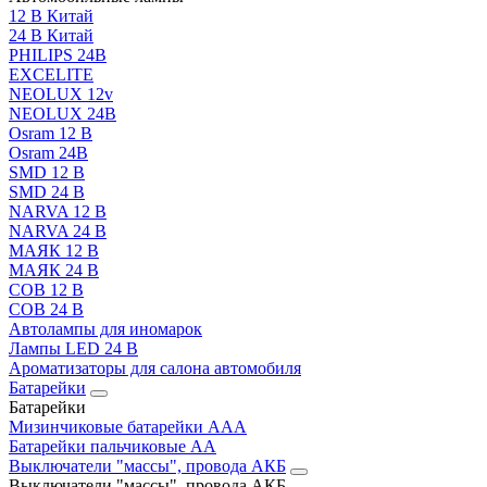
12 В Китай
24 В Китай
PHILIPS 24В
EXCELITE
NEOLUX 12v
NEOLUX 24В
Osram 12 В
Osram 24В
SMD 12 В
SMD 24 В
NARVA 12 В
NARVA 24 В
МАЯК 12 В
МАЯК 24 В
COB 12 В
COB 24 В
Автолампы для иномарок
Лампы LED 24 B
Ароматизаторы для салона автомобиля
Батарейки
Батарейки
Мизинчиковые батарейки AAA
Батарейки пальчиковые АА
Выключатели "массы", провода АКБ
Выключатели "массы", провода АКБ