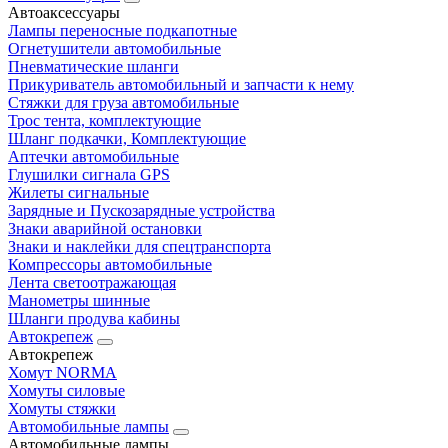
Автоаксессуары
Лампы переносные подкапотные
Огнетушители автомобильные
Пневматические шланги
Прикуриватель автомобильный и запчасти к нему
Стяжки для груза автомобильные
Трос тента, комплектующие
Шланг подкачки, Комплектующие
Аптечки автомобильные
Глушилки сигнала GPS
Жилеты сигнальные
Зарядные и Пускозарядные устройства
Знаки аварийной остановки
Знаки и наклейки для спецтранспорта
Компрессоры автомобильные
Лента светоотражающая
Манометры шинные
Шланги продува кабины
Автокрепеж
Автокрепеж
Хомут NORMA
Хомуты силовые
Хомуты стяжки
Автомобильные лампы
Автомобильные лампы