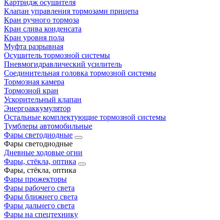
Картридж осушителя
Клапан управления тормозами прицепа
Кран ручного тормоза
Кран слива конденсата
Кран уровня пола
Муфта разрывная
Осушитель тормозной системы
Пневмогидравлический усилитель
Соединительная головка тормозной системы
Тормозная камера
Тормозной кран
Ускорительный клапан
Энергоаккумулятор
Остальные комплектующие тормозной системы
Тумблеры автомобильные
Фары светодиодные
Фары светодиодные
Дневные ходовые огни
Фары, стёкла, оптика
Фары, стёкла, оптика
Фары прожекторы
Фары рабочего света
Фары ближнего света
Фары дальнего света
Фары на спецтехнику