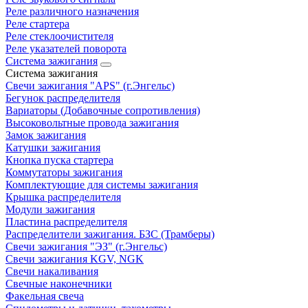
Реле различного назначения
Реле стартера
Реле стеклоочистителя
Реле указателей поворота
Система зажигания
Система зажигания
Свечи зажигания "APS" (г.Энгельс)
Бегунок распределителя
Вариаторы (Добавочные сопротивления)
Высоковольтные провода зажигания
Замок зажигания
Катушки зажигания
Кнопка пуска стартера
Коммутаторы зажигания
Комплектующие для системы зажигания
Крышка распределителя
Модули зажигания
Пластина распределителя
Распределители зажигания. БЗС (Трамберы)
Свечи зажигания "ЭЗ" (г.Энгельс)
Свечи зажигания KGV, NGK
Свечи накаливания
Свечные наконечники
Факельная свеча