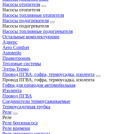
Насосы отопителя
Насосы отопителя
Насосы топливные отопителя
Насосы подогревателя
Насосы подогревателя
Насосы топливные подогревателя
Остальные комплектующие
Адверс
Aero Comfort
Autoteplo
Прамотроник
Тепловые системы
Элтра-Термо
Провод ПГВА, гофра, термоусадка, изолента
Провод ПГВА, гофра, термоусадка, изолента
Гофра для проводов автомобильная
Изолента
Провод ПГВА
Соединители термоусаживаемые
Термоусадочная трубка
Реле
Реле
Реле бензонасоса
Реле времени
Реле звукового сигнала