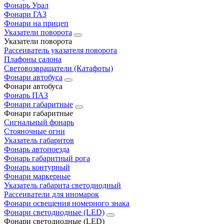
Фонарь Урал
Фонари ГАЗ
Фонари на прицеп
Указатели поворота
Указатели поворота
Рассеиватель указателя поворота
Плафоны салона
Световозвращатели (Катафоты)
Фонари автобуса
Фонари автобуса
Фонарь ПАЗ
Фонари габаритные
Фонари габаритные
Сигнальный фонарь
Стояночные огни
Указатель габаритов
Фонарь автопоезда
Фонарь габаритный рога
Фонарь контурный
Фонари маркерные
Указатель габарита светодиодный
Рассеиватели для иномарок
Фонари освещения номерного знака
Фонари светодиодные (LED)
Фонари светодиодные (LED)