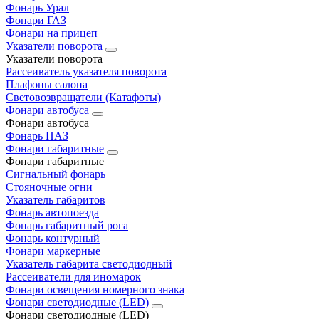
Фонарь Урал
Фонари ГАЗ
Фонари на прицеп
Указатели поворота
Указатели поворота
Рассеиватель указателя поворота
Плафоны салона
Световозвращатели (Катафоты)
Фонари автобуса
Фонари автобуса
Фонарь ПАЗ
Фонари габаритные
Фонари габаритные
Сигнальный фонарь
Стояночные огни
Указатель габаритов
Фонарь автопоезда
Фонарь габаритный рога
Фонарь контурный
Фонари маркерные
Указатель габарита светодиодный
Рассеиватели для иномарок
Фонари освещения номерного знака
Фонари светодиодные (LED)
Фонари светодиодные (LED)