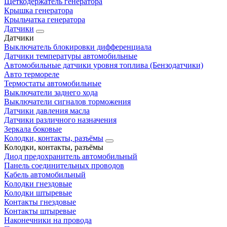
Щеткодержатель генератора
Крышка генератора
Крыльчатка генератора
Датчики
Датчики
Выключатель блокировки дифференциала
Датчики температуры автомобильные
Автомобильные датчики уровня топлива (Бензодатчики)
Авто термореле
Термостаты автомобильные
Выключатели заднего хода
Выключатели сигналов торможения
Датчики давления масла
Датчики различного назначения
Зеркала боковые
Колодки, контакты, разъёмы
Колодки, контакты, разъёмы
Диод предохранитель автомобильный
Панель соединительных проводов
Кабель автомобильный
Колодки гнездовые
Колодки штыревые
Контакты гнездовые
Контакты штыревые
Наконечники на провода