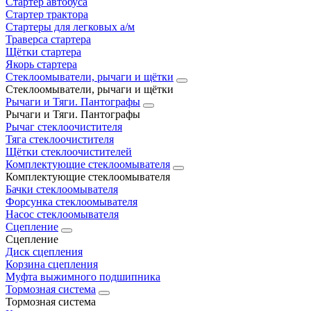
Стартер автобуса
Стартер трактора
Стартеры для легковых а/м
Траверса стартера
Щётки стартера
Якорь стартера
Стеклоомыватели, рычаги и щётки
Стеклоомыватели, рычаги и щётки
Рычаги и Тяги. Пантографы
Рычаги и Тяги. Пантографы
Рычаг стеклоочистителя
Тяга стеклоочистителя
Щётки стеклоочистителей
Комплектующие стеклоомывателя
Комплектующие стеклоомывателя
Бачки стеклоомывателя
Форсунка стеклоомывателя
Насос стеклоомывателя
Сцепление
Сцепление
Диск сцепления
Корзина сцепления
Муфта выжимного подшипника
Тормозная система
Тормозная система