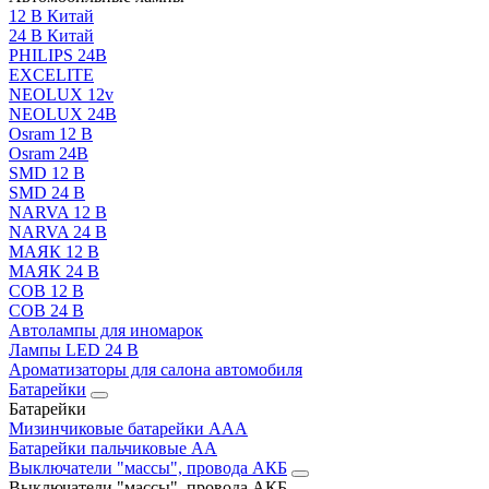
12 В Китай
24 В Китай
PHILIPS 24В
EXCELITE
NEOLUX 12v
NEOLUX 24В
Osram 12 В
Osram 24В
SMD 12 В
SMD 24 В
NARVA 12 В
NARVA 24 В
МАЯК 12 В
МАЯК 24 В
COB 12 В
COB 24 В
Автолампы для иномарок
Лампы LED 24 B
Ароматизаторы для салона автомобиля
Батарейки
Батарейки
Мизинчиковые батарейки AAA
Батарейки пальчиковые АА
Выключатели "массы", провода АКБ
Выключатели "массы", провода АКБ