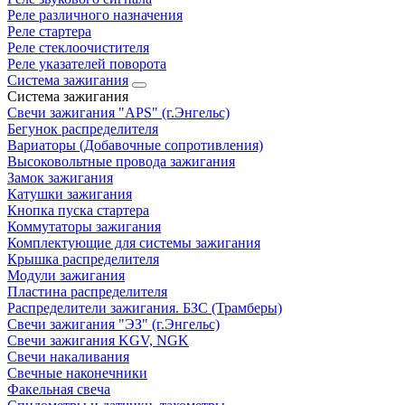
Реле различного назначения
Реле стартера
Реле стеклоочистителя
Реле указателей поворота
Система зажигания
Система зажигания
Свечи зажигания "APS" (г.Энгельс)
Бегунок распределителя
Вариаторы (Добавочные сопротивления)
Высоковольтные провода зажигания
Замок зажигания
Катушки зажигания
Кнопка пуска стартера
Коммутаторы зажигания
Комплектующие для системы зажигания
Крышка распределителя
Модули зажигания
Пластина распределителя
Распределители зажигания. БЗС (Трамберы)
Свечи зажигания "ЭЗ" (г.Энгельс)
Свечи зажигания KGV, NGK
Свечи накаливания
Свечные наконечники
Факельная свеча