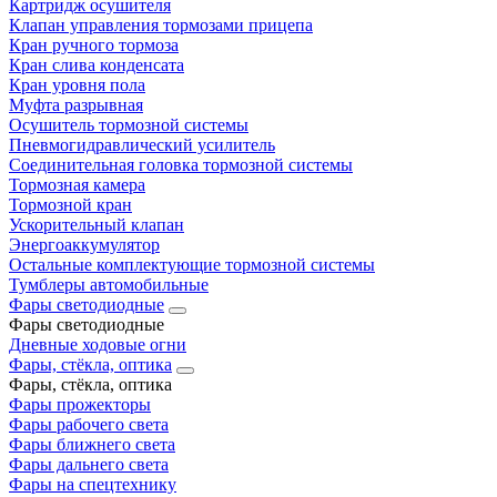
Картридж осушителя
Клапан управления тормозами прицепа
Кран ручного тормоза
Кран слива конденсата
Кран уровня пола
Муфта разрывная
Осушитель тормозной системы
Пневмогидравлический усилитель
Соединительная головка тормозной системы
Тормозная камера
Тормозной кран
Ускорительный клапан
Энергоаккумулятор
Остальные комплектующие тормозной системы
Тумблеры автомобильные
Фары светодиодные
Фары светодиодные
Дневные ходовые огни
Фары, стёкла, оптика
Фары, стёкла, оптика
Фары прожекторы
Фары рабочего света
Фары ближнего света
Фары дальнего света
Фары на спецтехнику