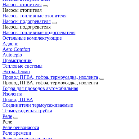
Насосы отопителя
Насосы отопителя
Насосы топливные отопителя
Насосы подогревателя
Насосы подогревателя
Насосы топливные подогревателя
Остальные комплектующие
Адверс
Aero Comfort
Autoteplo
Прамотроник
Тепловые системы
Элтра-Термо
Провод ПГВА, гофра, термоусадка, изолента
Провод ПГВА, гофра, термоусадка, изолента
Гофра для проводов автомобильная
Изолента
Провод ПГВА
Соединители термоусаживаемые
Термоусадочная трубка
Реле
Реле
Реле бензонасоса
Реле времени
Реле звукового сигнала