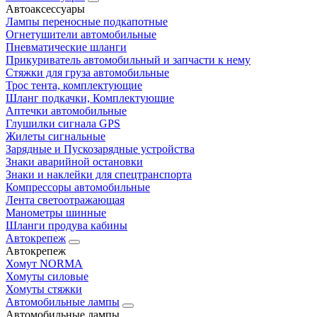
Автоаксессуары
Лампы переносные подкапотные
Огнетушители автомобильные
Пневматические шланги
Прикуриватель автомобильный и запчасти к нему
Стяжки для груза автомобильные
Трос тента, комплектующие
Шланг подкачки, Комплектующие
Аптечки автомобильные
Глушилки сигнала GPS
Жилеты сигнальные
Зарядные и Пускозарядные устройства
Знаки аварийной остановки
Знаки и наклейки для спецтранспорта
Компрессоры автомобильные
Лента светоотражающая
Манометры шинные
Шланги продува кабины
Автокрепеж
Автокрепеж
Хомут NORMA
Хомуты силовые
Хомуты стяжки
Автомобильные лампы
Автомобильные лампы