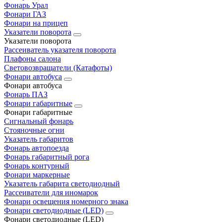
Фонарь Урал
Фонари ГАЗ
Фонари на прицеп
Указатели поворота
Указатели поворота
Рассеиватель указателя поворота
Плафоны салона
Световозвращатели (Катафоты)
Фонари автобуса
Фонари автобуса
Фонарь ПАЗ
Фонари габаритные
Фонари габаритные
Сигнальный фонарь
Стояночные огни
Указатель габаритов
Фонарь автопоезда
Фонарь габаритный рога
Фонарь контурный
Фонари маркерные
Указатель габарита светодиодный
Рассеиватели для иномарок
Фонари освещения номерного знака
Фонари светодиодные (LED)
Фонари светодиодные (LED)