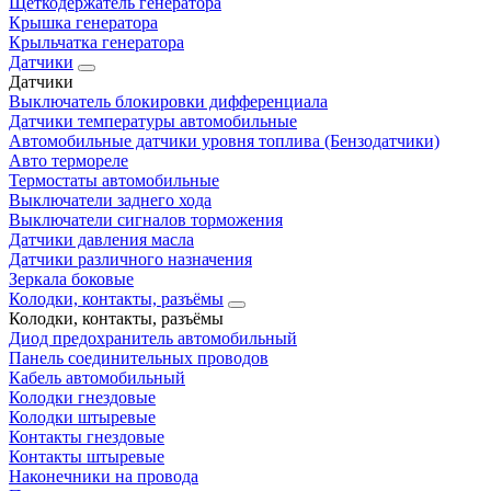
Щеткодержатель генератора
Крышка генератора
Крыльчатка генератора
Датчики
Датчики
Выключатель блокировки дифференциала
Датчики температуры автомобильные
Автомобильные датчики уровня топлива (Бензодатчики)
Авто термореле
Термостаты автомобильные
Выключатели заднего хода
Выключатели сигналов торможения
Датчики давления масла
Датчики различного назначения
Зеркала боковые
Колодки, контакты, разъёмы
Колодки, контакты, разъёмы
Диод предохранитель автомобильный
Панель соединительных проводов
Кабель автомобильный
Колодки гнездовые
Колодки штыревые
Контакты гнездовые
Контакты штыревые
Наконечники на провода