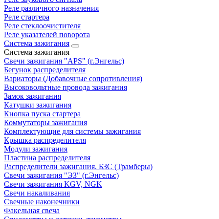
Реле различного назначения
Реле стартера
Реле стеклоочистителя
Реле указателей поворота
Система зажигания
Система зажигания
Свечи зажигания "APS" (г.Энгельс)
Бегунок распределителя
Вариаторы (Добавочные сопротивления)
Высоковольтные провода зажигания
Замок зажигания
Катушки зажигания
Кнопка пуска стартера
Коммутаторы зажигания
Комплектующие для системы зажигания
Крышка распределителя
Модули зажигания
Пластина распределителя
Распределители зажигания. БЗС (Трамберы)
Свечи зажигания "ЭЗ" (г.Энгельс)
Свечи зажигания KGV, NGK
Свечи накаливания
Свечные наконечники
Факельная свеча