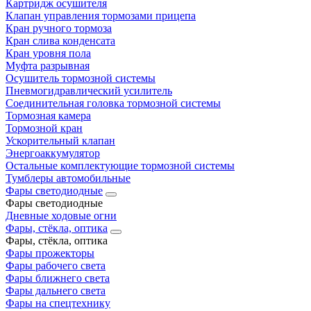
Картридж осушителя
Клапан управления тормозами прицепа
Кран ручного тормоза
Кран слива конденсата
Кран уровня пола
Муфта разрывная
Осушитель тормозной системы
Пневмогидравлический усилитель
Соединительная головка тормозной системы
Тормозная камера
Тормозной кран
Ускорительный клапан
Энергоаккумулятор
Остальные комплектующие тормозной системы
Тумблеры автомобильные
Фары светодиодные
Фары светодиодные
Дневные ходовые огни
Фары, стёкла, оптика
Фары, стёкла, оптика
Фары прожекторы
Фары рабочего света
Фары ближнего света
Фары дальнего света
Фары на спецтехнику