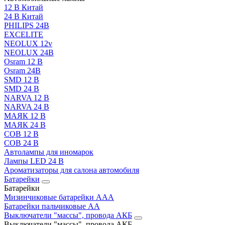
12 В Китай
24 В Китай
PHILIPS 24В
EXCELITE
NEOLUX 12v
NEOLUX 24В
Osram 12 В
Osram 24В
SMD 12 В
SMD 24 В
NARVA 12 В
NARVA 24 В
МАЯК 12 В
МАЯК 24 В
COB 12 В
COB 24 В
Автолампы для иномарок
Лампы LED 24 B
Ароматизаторы для салона автомобиля
Батарейки
Батарейки
Мизинчиковые батарейки AAA
Батарейки пальчиковые АА
Выключатели "массы", провода АКБ
Выключатели "массы", провода АКБ