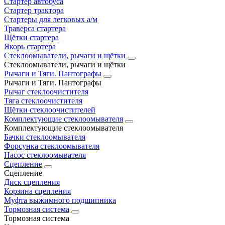
Стартер автобуса
Стартер трактора
Стартеры для легковых а/м
Траверса стартера
Щётки стартера
Якорь стартера
Стеклоомыватели, рычаги и щётки
Стеклоомыватели, рычаги и щётки
Рычаги и Тяги. Пантографы
Рычаги и Тяги. Пантографы
Рычаг стеклоочистителя
Тяга стеклоочистителя
Щётки стеклоочистителей
Комплектующие стеклоомывателя
Комплектующие стеклоомывателя
Бачки стеклоомывателя
Форсунка стеклоомывателя
Насос стеклоомывателя
Сцепление
Сцепление
Диск сцепления
Корзина сцепления
Муфта выжимного подшипника
Тормозная система
Тормозная система