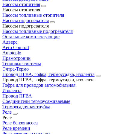
Насосы отопителя
Насосы отопителя
Насосы топливные отопителя
Насосы подогревателя
Насосы подогревателя
Насосы топливные подогревателя
Остальные комплектующие
Адверс
Aero Comfort
Autoteplo
Прамотроник
Тепловые системы
Элтра-Термо
Провод ПГВА, гофра, термоусадка, изолента
Провод ПГВА, гофра, термоусадка, изолента
Гофра для проводов автомобильная
Изолента
Провод ПГВА
Соединители термоусаживаемые
Термоусадочная трубка
Реле
Реле
Реле бензонасоса
Реле времени
Реле звукового сигнала