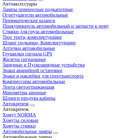
Автоаксессуары
Лампы переносные подкапотные
Огнетушители автомобильные
Пневматические шланги
Прикуриватель автомобильный и запчасти к нему
Стяжки для груза автомобильные
Трос тента, комплектующие
Шланг подкачки, Комплектующие
Аптечки автомобильные
Глушилки сигнала GPS
Жилеты сигнальные
Зарядные и Пускозарядные устройства
Знаки аварийной остановки
Знаки и наклейки для спецтранспорта
Компрессоры автомобильные
Лента светоотражающая
Манометры шинные
Шланги продува кабины
Автокрепеж
Автокрепеж
Хомут NORMA
Хомуты силовые
Хомуты стяжки
Автомобильные лампы
Автомобильные лампы