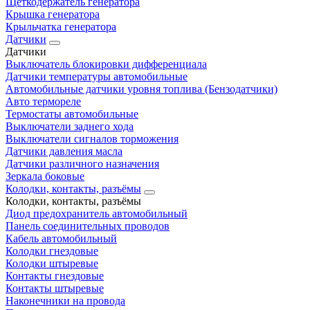
Щеткодержатель генератора
Крышка генератора
Крыльчатка генератора
Датчики
Датчики
Выключатель блокировки дифференциала
Датчики температуры автомобильные
Автомобильные датчики уровня топлива (Бензодатчики)
Авто термореле
Термостаты автомобильные
Выключатели заднего хода
Выключатели сигналов торможения
Датчики давления масла
Датчики различного назначения
Зеркала боковые
Колодки, контакты, разъёмы
Колодки, контакты, разъёмы
Диод предохранитель автомобильный
Панель соединительных проводов
Кабель автомобильный
Колодки гнездовые
Колодки штыревые
Контакты гнездовые
Контакты штыревые
Наконечники на провода