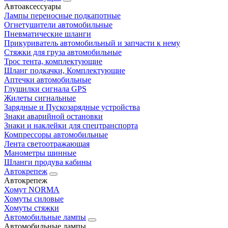
Автоаксессуары
Лампы переносные подкапотные
Огнетушители автомобильные
Пневматические шланги
Прикуриватель автомобильный и запчасти к нему
Стяжки для груза автомобильные
Трос тента, комплектующие
Шланг подкачки, Комплектующие
Аптечки автомобильные
Глушилки сигнала GPS
Жилеты сигнальные
Зарядные и Пускозарядные устройства
Знаки аварийной остановки
Знаки и наклейки для спецтранспорта
Компрессоры автомобильные
Лента светоотражающая
Манометры шинные
Шланги продува кабины
Автокрепеж
Автокрепеж
Хомут NORMA
Хомуты силовые
Хомуты стяжки
Автомобильные лампы
Автомобильные лампы