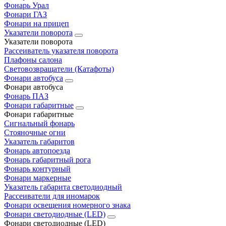
Фонарь Урал
Фонари ГАЗ
Фонари на прицеп
Указатели поворота
Указатели поворота
Рассеиватель указателя поворота
Плафоны салона
Световозвращатели (Катафоты)
Фонари автобуса
Фонари автобуса
Фонарь ПАЗ
Фонари габаритные
Фонари габаритные
Сигнальный фонарь
Стояночные огни
Указатель габаритов
Фонарь автопоезда
Фонарь габаритный рога
Фонарь контурный
Фонари маркерные
Указатель габарита светодиодный
Рассеиватели для иномарок
Фонари освещения номерного знака
Фонари светодиодные (LED)
Фонари светодиодные (LED)