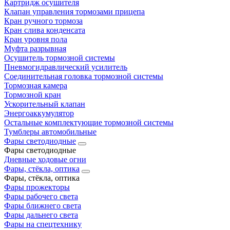
Картридж осушителя
Клапан управления тормозами прицепа
Кран ручного тормоза
Кран слива конденсата
Кран уровня пола
Муфта разрывная
Осушитель тормозной системы
Пневмогидравлический усилитель
Соединительная головка тормозной системы
Тормозная камера
Тормозной кран
Ускорительный клапан
Энергоаккумулятор
Остальные комплектующие тормозной системы
Тумблеры автомобильные
Фары светодиодные
Фары светодиодные
Дневные ходовые огни
Фары, стёкла, оптика
Фары, стёкла, оптика
Фары прожекторы
Фары рабочего света
Фары ближнего света
Фары дальнего света
Фары на спецтехнику