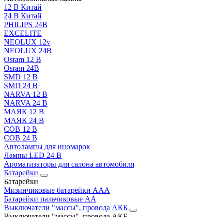
12 В Китай
24 В Китай
PHILIPS 24В
EXCELITE
NEOLUX 12v
NEOLUX 24В
Osram 12 В
Osram 24В
SMD 12 В
SMD 24 В
NARVA 12 В
NARVA 24 В
МАЯК 12 В
МАЯК 24 В
COB 12 В
COB 24 В
Автолампы для иномарок
Лампы LED 24 B
Ароматизаторы для салона автомобиля
Батарейки
Батарейки
Мизинчиковые батарейки AAA
Батарейки пальчиковые АА
Выключатели "массы", провода АКБ
Выключатели "массы", провода АКБ