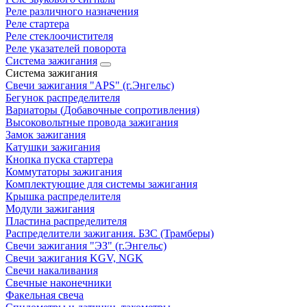
Реле различного назначения
Реле стартера
Реле стеклоочистителя
Реле указателей поворота
Система зажигания
Система зажигания
Свечи зажигания "APS" (г.Энгельс)
Бегунок распределителя
Вариаторы (Добавочные сопротивления)
Высоковольтные провода зажигания
Замок зажигания
Катушки зажигания
Кнопка пуска стартера
Коммутаторы зажигания
Комплектующие для системы зажигания
Крышка распределителя
Модули зажигания
Пластина распределителя
Распределители зажигания. БЗС (Трамберы)
Свечи зажигания "ЭЗ" (г.Энгельс)
Свечи зажигания KGV, NGK
Свечи накаливания
Свечные наконечники
Факельная свеча