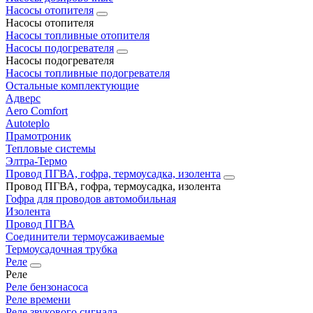
Насосы отопителя
Насосы отопителя
Насосы топливные отопителя
Насосы подогревателя
Насосы подогревателя
Насосы топливные подогревателя
Остальные комплектующие
Адверс
Aero Comfort
Autoteplo
Прамотроник
Тепловые системы
Элтра-Термо
Провод ПГВА, гофра, термоусадка, изолента
Провод ПГВА, гофра, термоусадка, изолента
Гофра для проводов автомобильная
Изолента
Провод ПГВА
Соединители термоусаживаемые
Термоусадочная трубка
Реле
Реле
Реле бензонасоса
Реле времени
Реле звукового сигнала