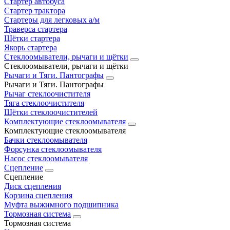
Стартер автобуса
Стартер трактора
Стартеры для легковых а/м
Траверса стартера
Щётки стартера
Якорь стартера
Стеклоомыватели, рычаги и щётки
Стеклоомыватели, рычаги и щётки
Рычаги и Тяги. Пантографы
Рычаги и Тяги. Пантографы
Рычаг стеклоочистителя
Тяга стеклоочистителя
Щётки стеклоочистителей
Комплектующие стеклоомывателя
Комплектующие стеклоомывателя
Бачки стеклоомывателя
Форсунка стеклоомывателя
Насос стеклоомывателя
Сцепление
Сцепление
Диск сцепления
Корзина сцепления
Муфта выжимного подшипника
Тормозная система
Тормозная система