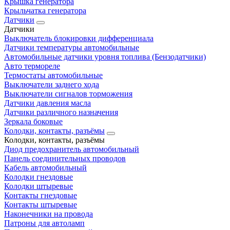
Крышка генератора
Крыльчатка генератора
Датчики
Датчики
Выключатель блокировки дифференциала
Датчики температуры автомобильные
Автомобильные датчики уровня топлива (Бензодатчики)
Авто термореле
Термостаты автомобильные
Выключатели заднего хода
Выключатели сигналов торможения
Датчики давления масла
Датчики различного назначения
Зеркала боковые
Колодки, контакты, разъёмы
Колодки, контакты, разъёмы
Диод предохранитель автомобильный
Панель соединительных проводов
Кабель автомобильный
Колодки гнездовые
Колодки штыревые
Контакты гнездовые
Контакты штыревые
Наконечники на провода
Патроны для автоламп