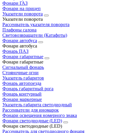
Фонари ГАЗ
Фонари на прицеп
Указатели поворота
Указатели поворота
Рассеиватель указателя поворота
Плафоны салона
Световозвращатели (Катафоты)
Фонари автобуса
Фонари автобуса
Фонарь ПАЗ
Фонари габаритные
Фонари габаритные
Сигнальный фонарь
Стояночные огни
Указатель габаритов
Фонарь автопоезда
Фонарь габаритный рога
Фонарь контурный
Фонари маркерные
Указатель габарита светодиодный
Рассеиватели для иномарок
Фонари освещения номерного знака
Фонари светодиодные (LED)
Фонари светодиодные (LED)
Рассеиватель для светодиодного фонаря