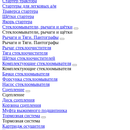
Стартер трактора
Стартеры для легковых а/м
Траверса стартера
Щётки стартера
Якорь стартера
Стеклоомыватели, рычаги и щётки
Стеклоомыватели, рычаги и щётки
Рычаги и Тяги. Пантографы
Рычаги и Тяги. Пантографы
Рычаг стеклоочистителя
Тяга стеклоочистителя
Щётки стеклоочистителей
Комплектующие стеклоомывателя
Комплектующие стеклоомывателя
Бачки стеклоомывателя
Форсунка стеклоомывателя
Насос стеклоомывателя
Сцепление
Сцепление
Диск сцепления
Корзина сцепления
Муфта выжимного подшипника
Тормозная система
Тормозная система
Картридж осушителя