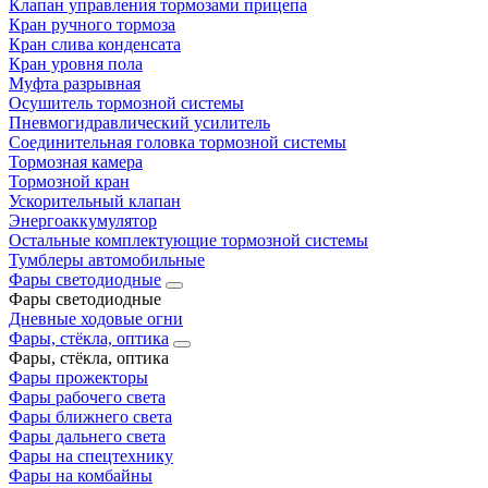
Клапан управления тормозами прицепа
Кран ручного тормоза
Кран слива конденсата
Кран уровня пола
Муфта разрывная
Осушитель тормозной системы
Пневмогидравлический усилитель
Соединительная головка тормозной системы
Тормозная камера
Тормозной кран
Ускорительный клапан
Энергоаккумулятор
Остальные комплектующие тормозной системы
Тумблеры автомобильные
Фары светодиодные
Фары светодиодные
Дневные ходовые огни
Фары, стёкла, оптика
Фары, стёкла, оптика
Фары прожекторы
Фары рабочего света
Фары ближнего света
Фары дальнего света
Фары на спецтехнику
Фары на комбайны