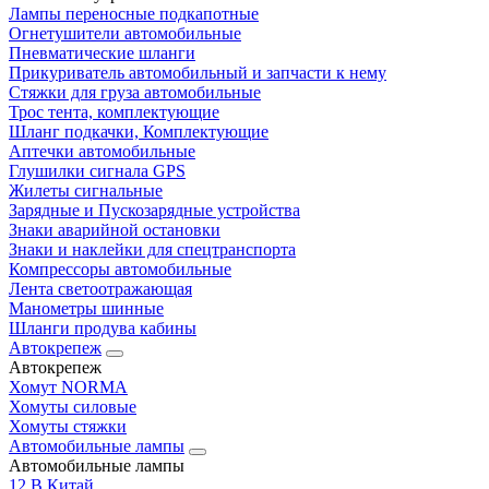
Лампы переносные подкапотные
Огнетушители автомобильные
Пневматические шланги
Прикуриватель автомобильный и запчасти к нему
Стяжки для груза автомобильные
Трос тента, комплектующие
Шланг подкачки, Комплектующие
Аптечки автомобильные
Глушилки сигнала GPS
Жилеты сигнальные
Зарядные и Пускозарядные устройства
Знаки аварийной остановки
Знаки и наклейки для спецтранспорта
Компрессоры автомобильные
Лента светоотражающая
Манометры шинные
Шланги продува кабины
Автокрепеж
Автокрепеж
Хомут NORMA
Хомуты силовые
Хомуты стяжки
Автомобильные лампы
Автомобильные лампы
12 В Китай