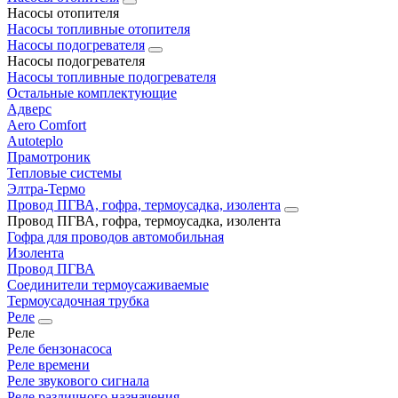
Насосы отопителя
Насосы топливные отопителя
Насосы подогревателя
Насосы подогревателя
Насосы топливные подогревателя
Остальные комплектующие
Адверс
Aero Comfort
Autoteplo
Прамотроник
Тепловые системы
Элтра-Термо
Провод ПГВА, гофра, термоусадка, изолента
Провод ПГВА, гофра, термоусадка, изолента
Гофра для проводов автомобильная
Изолента
Провод ПГВА
Соединители термоусаживаемые
Термоусадочная трубка
Реле
Реле
Реле бензонасоса
Реле времени
Реле звукового сигнала
Реле различного назначения