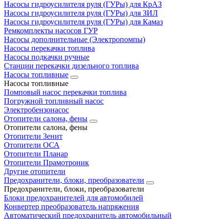
Насосы гидроусилителя руля (ГУРы) для КрАЗ
Насосы гидроусилителя руля (ГУРы) для ЗИЛ
Насосы гидроусилителя руля (ГУРы) для Камаз
Ремкомплекты насосов ГУР
Насосы дополнительные (Электропомпы)
Насосы перекачки топлива
Насосы подкачки ручные
Станции перекачки дизельного топлива
Насосы топливные
Насосы топливные
Помповый насос перекачки топлива
Погружной топливный насос
Электробензонасос
Отопители салона, фены
Отопители салона, фены
Отопители Зенит
Отопители ОСА
Отопители Планар
Отопители Прамотроник
Другие отопители
Предохранители, блоки, преобразователи
Предохранители, блоки, преобразователи
Блоки предохранителей для автомобилей
Конвертер преобразователь напряжения
Автоматический предохранитель автомобильный