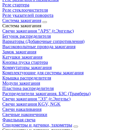
Реле стартера
Реле стеклоочистителя
Реле указателей поворота
Система зажигания
Система зажигания
Свечи зажигания "APS" (г.Энгельс)
Бегунок распределителя
Вариаторы (Добавочные сопротивления)
Высоковольтные провода зажигания
Замок зажигания
Катушки зажигания
Кнопка пуска стартера
Коммутаторы зажигания
Комплектующие для системы зажигания
Крышка распределителя
Модули зажигания
Пластина распределителя
Распределители зажигания. БЗС (Трамберы)
Свечи зажигания "ЭЗ" (г.Энгельс)
Свечи зажигания KGV, NGK
Свечи накаливания
Свечные наконечники
Факельная свеча
Спидометры и датчики, тахометры