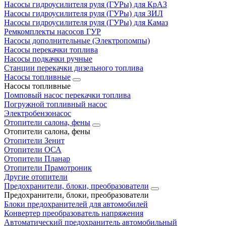
Насосы гидроусилителя руля (ГУРы) для КрАЗ
Насосы гидроусилителя руля (ГУРы) для ЗИЛ
Насосы гидроусилителя руля (ГУРы) для Камаз
Ремкомплекты насосов ГУР
Насосы дополнительные (Электропомпы)
Насосы перекачки топлива
Насосы подкачки ручные
Станции перекачки дизельного топлива
Насосы топливные
Насосы топливные
Помповый насос перекачки топлива
Погружной топливный насос
Электробензонасос
Отопители салона, фены
Отопители салона, фены
Отопители Зенит
Отопители ОСА
Отопители Планар
Отопители Прамотроник
Другие отопители
Предохранители, блоки, преобразователи
Предохранители, блоки, преобразователи
Блоки предохранителей для автомобилей
Конвертер преобразователь напряжения
Автоматический предохранитель автомобильный