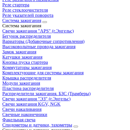
Реле стартера
Реле стеклоочистителя
Реле указателей поворота
Система зажигания
Система зажигания
Свечи зажигания "APS" (г.Энгельс)
Бегунок распределителя
Вариаторы (Добавочные сопротивления)
Высоковольтные провода зажигания
Замок зажигания
Катушки зажигания
Кнопка пуска стартера
Коммутаторы зажигания
Комплектующие для системы зажигания
Крышка распределителя
Модули зажигания
Пластина распределителя
Распределители зажигания. БЗС (Трамберы)
Свечи зажигания "ЭЗ" (г.Энгельс)
Свечи зажигания KGV, NGK
Свечи накаливания
Свечные наконечники
Факельная свеча
Спидометры и датчики, тахометры