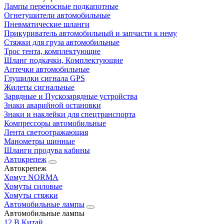
Лампы переносные подкапотные
Огнетушители автомобильные
Пневматические шланги
Прикуриватель автомобильный и запчасти к нему
Стяжки для груза автомобильные
Трос тента, комплектующие
Шланг подкачки, Комплектующие
Аптечки автомобильные
Глушилки сигнала GPS
Жилеты сигнальные
Зарядные и Пускозарядные устройства
Знаки аварийной остановки
Знаки и наклейки для спецтранспорта
Компрессоры автомобильные
Лента светоотражающая
Манометры шинные
Шланги продува кабины
Автокрепеж
Автокрепеж
Хомут NORMA
Хомуты силовые
Хомуты стяжки
Автомобильные лампы
Автомобильные лампы
12 В Китай