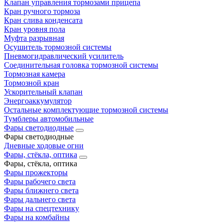
Клапан управления тормозами прицепа
Кран ручного тормоза
Кран слива конденсата
Кран уровня пола
Муфта разрывная
Осушитель тормозной системы
Пневмогидравлический усилитель
Соединительная головка тормозной системы
Тормозная камера
Тормозной кран
Ускорительный клапан
Энергоаккумулятор
Остальные комплектующие тормозной системы
Тумблеры автомобильные
Фары светодиодные
Фары светодиодные
Дневные ходовые огни
Фары, стёкла, оптика
Фары, стёкла, оптика
Фары прожекторы
Фары рабочего света
Фары ближнего света
Фары дальнего света
Фары на спецтехнику
Фары на комбайны