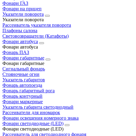
Фонари ГАЗ
Фонари на прицеп
Указатели поворота
Указатели поворота
Рассеиватель указателя поворота
Плафоны салона
Световозвращатели (Катафоты)
Фонари автобуса
Фонари автобуса
Фонарь ПАЗ
Фонари габаритные
Фонари габаритные
Сигнальный фонарь
Стояночные огни
Указатель габаритов
Фонарь автопоезда
Фонарь габаритный рога
Фонарь контурный
Фонари маркерные
Указатель габарита светодиодный
Рассеиватели для иномарок
Фонари освещения номерного знака
Фонари светодиодные (LED)
Фонари светодиодные (LED)
Рассеиватель для светодиодного фонаря