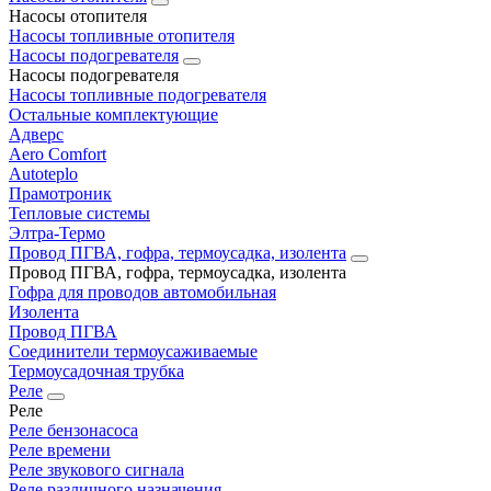
Насосы отопителя
Насосы топливные отопителя
Насосы подогревателя
Насосы подогревателя
Насосы топливные подогревателя
Остальные комплектующие
Адверс
Aero Comfort
Autoteplo
Прамотроник
Тепловые системы
Элтра-Термо
Провод ПГВА, гофра, термоусадка, изолента
Провод ПГВА, гофра, термоусадка, изолента
Гофра для проводов автомобильная
Изолента
Провод ПГВА
Соединители термоусаживаемые
Термоусадочная трубка
Реле
Реле
Реле бензонасоса
Реле времени
Реле звукового сигнала
Реле различного назначения