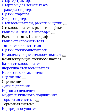
Стартер трактора
Стартеры для легковых а/м
Траверса стартера
Щётки стартера
Якорь стартера
Стеклоомыватели, рычаги и щётки
Стеклоомыватели, рычаги и щётки
Рычаги и Тяги. Пантографы
Рычаги и Тяги. Пантографы
Рычаг стеклоочистителя
Тяга стеклоочистителя
Щётки стеклоочистителей
Комплектующие стеклоомывателя
Комплектующие стеклоомывателя
Бачки стеклоомывателя
Форсунка стеклоомывателя
Насос стеклоомывателя
Сцепление
Сцепление
Диск сцепления
Корзина сцепления
Муфта выжимного подшипника
Тормозная система
Тормозная система
Картридж осушителя