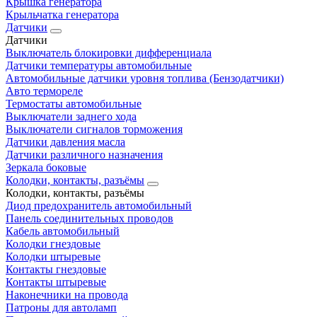
Крышка генератора
Крыльчатка генератора
Датчики
Датчики
Выключатель блокировки дифференциала
Датчики температуры автомобильные
Автомобильные датчики уровня топлива (Бензодатчики)
Авто термореле
Термостаты автомобильные
Выключатели заднего хода
Выключатели сигналов торможения
Датчики давления масла
Датчики различного назначения
Зеркала боковые
Колодки, контакты, разъёмы
Колодки, контакты, разъёмы
Диод предохранитель автомобильный
Панель соединительных проводов
Кабель автомобильный
Колодки гнездовые
Колодки штыревые
Контакты гнездовые
Контакты штыревые
Наконечники на провода
Патроны для автоламп