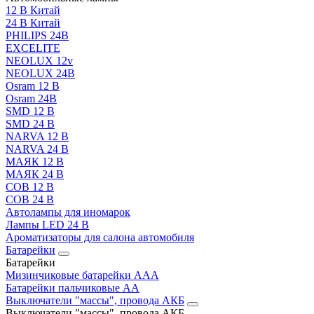
12 В Китай
24 В Китай
PHILIPS 24В
EXCELITE
NEOLUX 12v
NEOLUX 24В
Osram 12 В
Osram 24В
SMD 12 В
SMD 24 В
NARVA 12 В
NARVA 24 В
МАЯК 12 В
МАЯК 24 В
COB 12 В
COB 24 В
Автолампы для иномарок
Лампы LED 24 B
Ароматизаторы для салона автомобиля
Батарейки
Батарейки
Мизинчиковые батарейки AAA
Батарейки пальчиковые АА
Выключатели "массы", провода АКБ
Выключатели "массы", провода АКБ