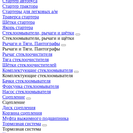
Стартер автобуса
Стартер трактора
Стартеры для легковых а/м
Траверса стартера
Щётки стартера
Якорь стартера
Стеклоомыватели, рычаги и щётки
Стеклоомыватели, рычаги и щётки
Рычаги и Тяги. Пантографы
Рычаги и Тяги. Пантографы
Рычаг стеклоочистителя
Тяга стеклоочистителя
Щётки стеклоочистителей
Комплектующие стеклоомывателя
Комплектующие стеклоомывателя
Бачки стеклоомывателя
Форсунка стеклоомывателя
Насос стеклоомывателя
Сцепление
Сцепление
Диск сцепления
Корзина сцепления
Муфта выжимного подшипника
Тормозная система
Тормозная система