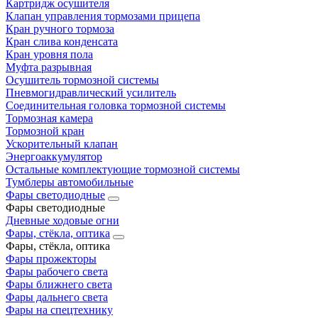
Картридж осушителя
Клапан управления тормозами прицепа
Кран ручного тормоза
Кран слива конденсата
Кран уровня пола
Муфта разрывная
Осушитель тормозной системы
Пневмогидравлический усилитель
Соединительная головка тормозной системы
Тормозная камера
Тормозной кран
Ускорительный клапан
Энергоаккумулятор
Остальные комплектующие тормозной системы
Тумблеры автомобильные
Фары светодиодные
Фары светодиодные
Дневные ходовые огни
Фары, стёкла, оптика
Фары, стёкла, оптика
Фары прожекторы
Фары рабочего света
Фары ближнего света
Фары дальнего света
Фары на спецтехнику