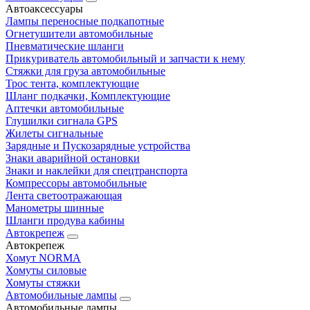
Автоаксессуары
Лампы переносные подкапотные
Огнетушители автомобильные
Пневматические шланги
Прикуриватель автомобильный и запчасти к нему
Стяжки для груза автомобильные
Трос тента, комплектующие
Шланг подкачки, Комплектующие
Аптечки автомобильные
Глушилки сигнала GPS
Жилеты сигнальные
Зарядные и Пускозарядные устройства
Знаки аварийной остановки
Знаки и наклейки для спецтранспорта
Компрессоры автомобильные
Лента светоотражающая
Манометры шинные
Шланги продува кабины
Автокрепеж
Автокрепеж
Хомут NORMA
Хомуты силовые
Хомуты стяжки
Автомобильные лампы
Автомобильные лампы