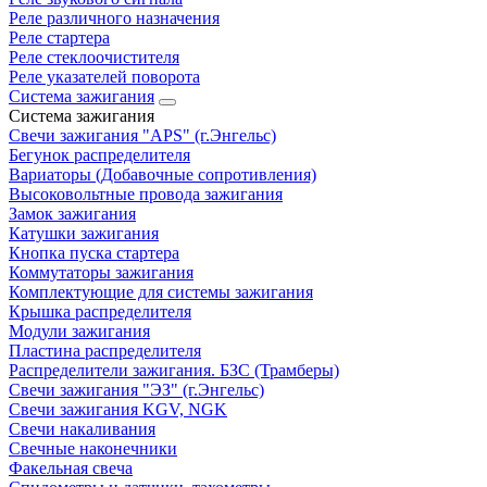
Реле различного назначения
Реле стартера
Реле стеклоочистителя
Реле указателей поворота
Система зажигания
Система зажигания
Свечи зажигания "APS" (г.Энгельс)
Бегунок распределителя
Вариаторы (Добавочные сопротивления)
Высоковольтные провода зажигания
Замок зажигания
Катушки зажигания
Кнопка пуска стартера
Коммутаторы зажигания
Комплектующие для системы зажигания
Крышка распределителя
Модули зажигания
Пластина распределителя
Распределители зажигания. БЗС (Трамберы)
Свечи зажигания "ЭЗ" (г.Энгельс)
Свечи зажигания KGV, NGK
Свечи накаливания
Свечные наконечники
Факельная свеча