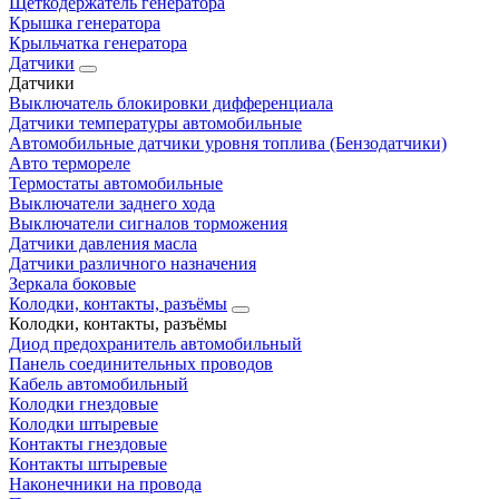
Щеткодержатель генератора
Крышка генератора
Крыльчатка генератора
Датчики
Датчики
Выключатель блокировки дифференциала
Датчики температуры автомобильные
Автомобильные датчики уровня топлива (Бензодатчики)
Авто термореле
Термостаты автомобильные
Выключатели заднего хода
Выключатели сигналов торможения
Датчики давления масла
Датчики различного назначения
Зеркала боковые
Колодки, контакты, разъёмы
Колодки, контакты, разъёмы
Диод предохранитель автомобильный
Панель соединительных проводов
Кабель автомобильный
Колодки гнездовые
Колодки штыревые
Контакты гнездовые
Контакты штыревые
Наконечники на провода