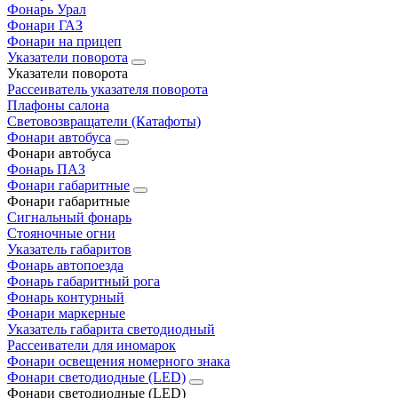
Фонарь Урал
Фонари ГАЗ
Фонари на прицеп
Указатели поворота
Указатели поворота
Рассеиватель указателя поворота
Плафоны салона
Световозвращатели (Катафоты)
Фонари автобуса
Фонари автобуса
Фонарь ПАЗ
Фонари габаритные
Фонари габаритные
Сигнальный фонарь
Стояночные огни
Указатель габаритов
Фонарь автопоезда
Фонарь габаритный рога
Фонарь контурный
Фонари маркерные
Указатель габарита светодиодный
Рассеиватели для иномарок
Фонари освещения номерного знака
Фонари светодиодные (LED)
Фонари светодиодные (LED)