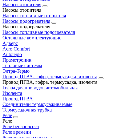
Насосы отопителя
Насосы отопителя
Насосы топливные отопителя
Насосы подогревателя
Насосы подогревателя
Насосы топливные подогревателя
Остальные комплектующие
Адверс
Aero Comfort
Autoteplo
Прамотроник
Тепловые системы
Элтра-Термо
Провод ПГВА, гофра, термоусадка, изолента
Провод ПГВА, гофра, термоусадка, изолента
Гофра для проводов автомобильная
Изолента
Провод ПГВА
Соединители термоусаживаемые
Термоусадочная трубка
Реле
Реле
Реле бензонасоса
Реле времени
Реле звукового сигнала