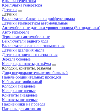
Крышка генератора
Крыльчатка генератора
Датчики
Датчики
Выключатель блокировки дифференциала
Датчики температуры автомобильные
Автомобильные датчики уровня топлива (Бензодатчики)
Авто термореле
Термостаты автомобильные
Выключатели заднего хода
Выключатели сигналов торможения
Датчики давления масла
Датчики различного назначения
Зеркала боковые
Колодки, контакты, разъёмы
Колодки, контакты, разъёмы
Диод предохранитель автомобильный
Панель соединительных проводов
Кабель автомобильный
Колодки гнездовые
Колодки штыревые
Контакты гнездовые
Контакты штыревые
Наконечники на провода
Патроны для автоламп