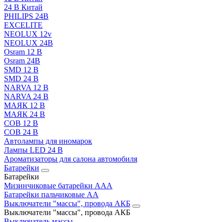
24 В Китай
PHILIPS 24В
EXCELITE
NEOLUX 12v
NEOLUX 24В
Osram 12 В
Osram 24В
SMD 12 В
SMD 24 В
NARVA 12 В
NARVA 24 В
МАЯК 12 В
МАЯК 24 В
COB 12 В
COB 24 В
Автолампы для иномарок
Лампы LED 24 B
Ароматизаторы для салона автомобиля
Батарейки
Батарейки
Мизинчиковые батарейки AAA
Батарейки пальчиковые АА
Выключатели "массы", провода АКБ
Выключатели "массы", провода АКБ
Выключатель массы