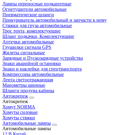
Лампы переносные подкапотные
Огнетушители автомобильные
Пневматические шланги
Прикуриватель автомобильный и запчасти к нему
Стяжки для груза автомобильные
Трос тента, комплектующие
Шланг подкачки, Комплектующие
Аптечки автомобильные
Глушилки сигнала GPS
Жилеты сигнальные
Зарядные и Пускозарядные устройства
Знаки аварийной остановки
Знаки и наклейки для спецтранспорта
Компрессоры автомобильные
Лента светоотражающая
Манометры шинные
Шланги продува кабины
Автокрепеж
Автокрепеж
Хомут NORMA
Хомуты силовые
Хомуты стяжки
Автомобильные лампы
Автомобильные лампы
12 В Китай