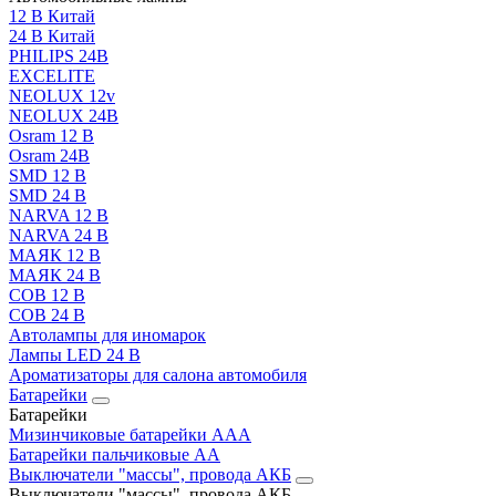
12 В Китай
24 В Китай
PHILIPS 24В
EXCELITE
NEOLUX 12v
NEOLUX 24В
Osram 12 В
Osram 24В
SMD 12 В
SMD 24 В
NARVA 12 В
NARVA 24 В
МАЯК 12 В
МАЯК 24 В
COB 12 В
COB 24 В
Автолампы для иномарок
Лампы LED 24 B
Ароматизаторы для салона автомобиля
Батарейки
Батарейки
Мизинчиковые батарейки AAA
Батарейки пальчиковые АА
Выключатели "массы", провода АКБ
Выключатели "массы", провода АКБ