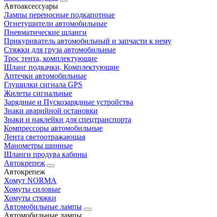
Автоаксессуары
Лампы переносные подкапотные
Огнетушители автомобильные
Пневматические шланги
Прикуриватель автомобильный и запчасти к нему
Стяжки для груза автомобильные
Трос тента, комплектующие
Шланг подкачки, Комплектующие
Аптечки автомобильные
Глушилки сигнала GPS
Жилеты сигнальные
Зарядные и Пускозарядные устройства
Знаки аварийной остановки
Знаки и наклейки для спецтранспорта
Компрессоры автомобильные
Лента светоотражающая
Манометры шинные
Шланги продува кабины
Автокрепеж
Автокрепеж
Хомут NORMA
Хомуты силовые
Хомуты стяжки
Автомобильные лампы
Автомобильные лампы