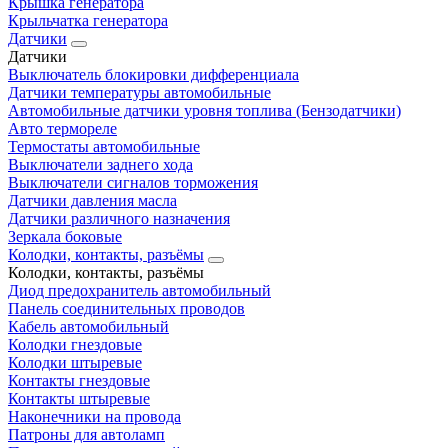
Крышка генератора
Крыльчатка генератора
Датчики
Датчики
Выключатель блокировки дифференциала
Датчики температуры автомобильные
Автомобильные датчики уровня топлива (Бензодатчики)
Авто термореле
Термостаты автомобильные
Выключатели заднего хода
Выключатели сигналов торможения
Датчики давления масла
Датчики различного назначения
Зеркала боковые
Колодки, контакты, разъёмы
Колодки, контакты, разъёмы
Диод предохранитель автомобильный
Панель соединительных проводов
Кабель автомобильный
Колодки гнездовые
Колодки штыревые
Контакты гнездовые
Контакты штыревые
Наконечники на провода
Патроны для автоламп