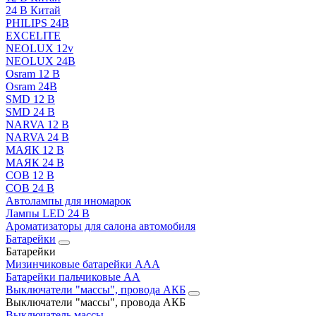
24 В Китай
PHILIPS 24В
EXCELITE
NEOLUX 12v
NEOLUX 24В
Osram 12 В
Osram 24В
SMD 12 В
SMD 24 В
NARVA 12 В
NARVA 24 В
МАЯК 12 В
МАЯК 24 В
COB 12 В
COB 24 В
Автолампы для иномарок
Лампы LED 24 B
Ароматизаторы для салона автомобиля
Батарейки
Батарейки
Мизинчиковые батарейки AAA
Батарейки пальчиковые АА
Выключатели "массы", провода АКБ
Выключатели "массы", провода АКБ
Выключатель массы