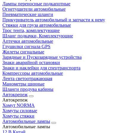
Лампы переносные подкапотные
Огнетушители автомобильные
Пневматические шланги
Прикуриватель автомобильный и запчасти к нему
Стяжки для груза автомобильные
Трос тента, комплектующие
Шланг подкачки, Комплектующие
Аптечки автомобильные
Глушилки сигнала GPS
Жилеты сигнальные
Зарядные и Пускозарядные устройства
Знаки аварийной остановки
Знаки и наклейки для спецтранспорта
Компрессоры автомобильные
Лента светоотражающая
Манометры шинные
Шланги продува кабины
Автокрепеж
Автокрепеж
Хомут NORMA
Хомуты силовые
Хомуты стяжки
Автомобильные лампы
Автомобильные лампы
12 В Китай