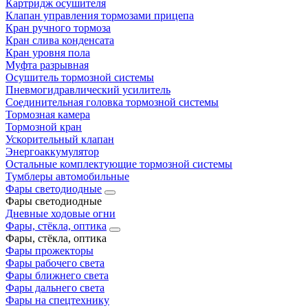
Картридж осушителя
Клапан управления тормозами прицепа
Кран ручного тормоза
Кран слива конденсата
Кран уровня пола
Муфта разрывная
Осушитель тормозной системы
Пневмогидравлический усилитель
Соединительная головка тормозной системы
Тормозная камера
Тормозной кран
Ускорительный клапан
Энергоаккумулятор
Остальные комплектующие тормозной системы
Тумблеры автомобильные
Фары светодиодные
Фары светодиодные
Дневные ходовые огни
Фары, стёкла, оптика
Фары, стёкла, оптика
Фары прожекторы
Фары рабочего света
Фары ближнего света
Фары дальнего света
Фары на спецтехнику