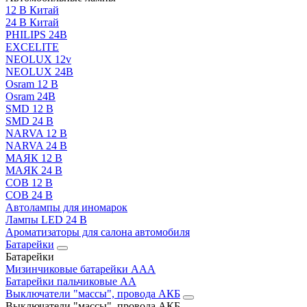
12 В Китай
24 В Китай
PHILIPS 24В
EXCELITE
NEOLUX 12v
NEOLUX 24В
Osram 12 В
Osram 24В
SMD 12 В
SMD 24 В
NARVA 12 В
NARVA 24 В
МАЯК 12 В
МАЯК 24 В
COB 12 В
COB 24 В
Автолампы для иномарок
Лампы LED 24 B
Ароматизаторы для салона автомобиля
Батарейки
Батарейки
Мизинчиковые батарейки AAA
Батарейки пальчиковые АА
Выключатели "массы", провода АКБ
Выключатели "массы", провода АКБ