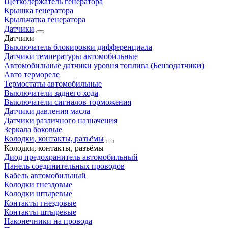
Щеткодержатель генератора
Крышка генератора
Крыльчатка генератора
Датчики
Датчики
Выключатель блокировки дифференциала
Датчики температуры автомобильные
Автомобильные датчики уровня топлива (Бензодатчики)
Авто термореле
Термостаты автомобильные
Выключатели заднего хода
Выключатели сигналов торможения
Датчики давления масла
Датчики различного назначения
Зеркала боковые
Колодки, контакты, разъёмы
Колодки, контакты, разъёмы
Диод предохранитель автомобильный
Панель соединительных проводов
Кабель автомобильный
Колодки гнездовые
Колодки штыревые
Контакты гнездовые
Контакты штыревые
Наконечники на провода