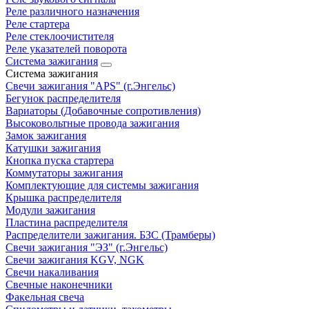
Реле различного назначения
Реле стартера
Реле стеклоочистителя
Реле указателей поворота
Система зажигания
Система зажигания
Свечи зажигания "APS" (г.Энгельс)
Бегунок распределителя
Вариаторы (Добавочные сопротивления)
Высоковольтные провода зажигания
Замок зажигания
Катушки зажигания
Кнопка пуска стартера
Коммутаторы зажигания
Комплектующие для системы зажигания
Крышка распределителя
Модули зажигания
Пластина распределителя
Распределители зажигания. БЗС (Трамберы)
Свечи зажигания "ЭЗ" (г.Энгельс)
Свечи зажигания KGV, NGK
Свечи накаливания
Свечные наконечники
Факельная свеча