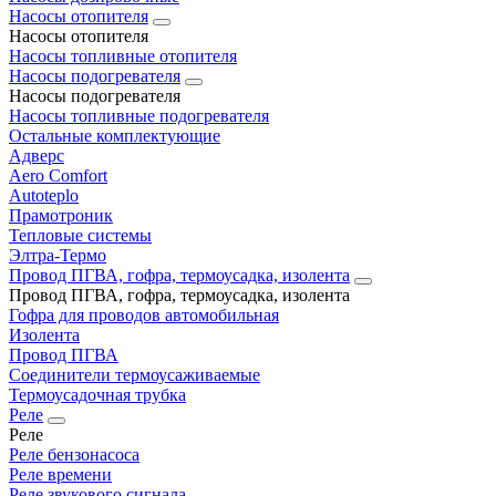
Насосы отопителя
Насосы отопителя
Насосы топливные отопителя
Насосы подогревателя
Насосы подогревателя
Насосы топливные подогревателя
Остальные комплектующие
Адверс
Aero Comfort
Autoteplo
Прамотроник
Тепловые системы
Элтра-Термо
Провод ПГВА, гофра, термоусадка, изолента
Провод ПГВА, гофра, термоусадка, изолента
Гофра для проводов автомобильная
Изолента
Провод ПГВА
Соединители термоусаживаемые
Термоусадочная трубка
Реле
Реле
Реле бензонасоса
Реле времени
Реле звукового сигнала