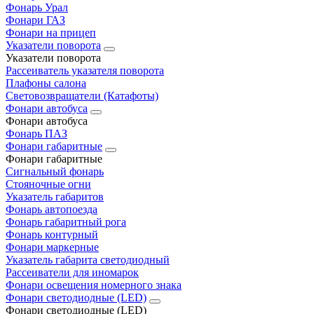
Фонарь Урал
Фонари ГАЗ
Фонари на прицеп
Указатели поворота
Указатели поворота
Рассеиватель указателя поворота
Плафоны салона
Световозвращатели (Катафоты)
Фонари автобуса
Фонари автобуса
Фонарь ПАЗ
Фонари габаритные
Фонари габаритные
Сигнальный фонарь
Стояночные огни
Указатель габаритов
Фонарь автопоезда
Фонарь габаритный рога
Фонарь контурный
Фонари маркерные
Указатель габарита светодиодный
Рассеиватели для иномарок
Фонари освещения номерного знака
Фонари светодиодные (LED)
Фонари светодиодные (LED)