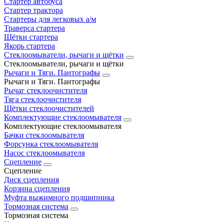
Стартер автобуса
Стартер трактора
Стартеры для легковых а/м
Траверса стартера
Щётки стартера
Якорь стартера
Стеклоомыватели, рычаги и щётки
Стеклоомыватели, рычаги и щётки
Рычаги и Тяги. Пантографы
Рычаги и Тяги. Пантографы
Рычаг стеклоочистителя
Тяга стеклоочистителя
Щётки стеклоочистителей
Комплектующие стеклоомывателя
Комплектующие стеклоомывателя
Бачки стеклоомывателя
Форсунка стеклоомывателя
Насос стеклоомывателя
Сцепление
Сцепление
Диск сцепления
Корзина сцепления
Муфта выжимного подшипника
Тормозная система
Тормозная система