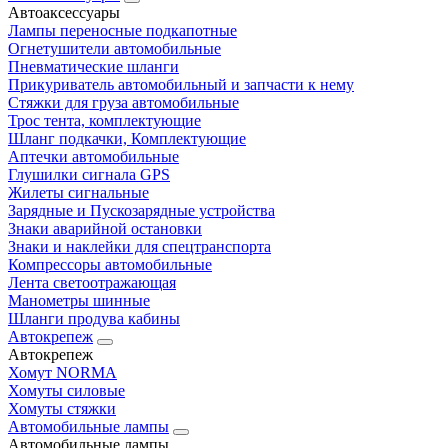
Автоаксессуары
Лампы переносные подкапотные
Огнетушители автомобильные
Пневматические шланги
Прикуриватель автомобильный и запчасти к нему
Стяжки для груза автомобильные
Трос тента, комплектующие
Шланг подкачки, Комплектующие
Аптечки автомобильные
Глушилки сигнала GPS
Жилеты сигнальные
Зарядные и Пускозарядные устройства
Знаки аварийной остановки
Знаки и наклейки для спецтранспорта
Компрессоры автомобильные
Лента светоотражающая
Манометры шинные
Шланги продува кабины
Автокрепеж
Автокрепеж
Хомут NORMA
Хомуты силовые
Хомуты стяжки
Автомобильные лампы
Автомобильные лампы