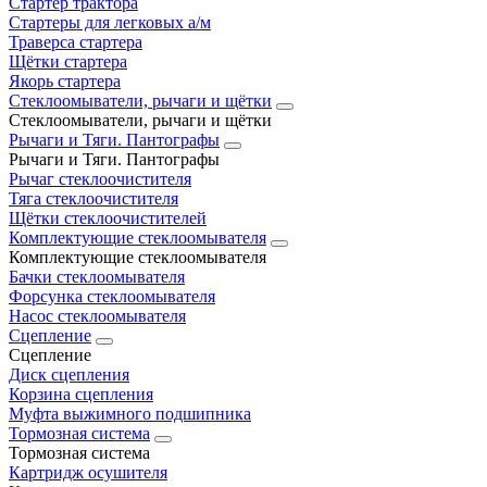
Стартер трактора
Стартеры для легковых а/м
Траверса стартера
Щётки стартера
Якорь стартера
Стеклоомыватели, рычаги и щётки
Стеклоомыватели, рычаги и щётки
Рычаги и Тяги. Пантографы
Рычаги и Тяги. Пантографы
Рычаг стеклоочистителя
Тяга стеклоочистителя
Щётки стеклоочистителей
Комплектующие стеклоомывателя
Комплектующие стеклоомывателя
Бачки стеклоомывателя
Форсунка стеклоомывателя
Насос стеклоомывателя
Сцепление
Сцепление
Диск сцепления
Корзина сцепления
Муфта выжимного подшипника
Тормозная система
Тормозная система
Картридж осушителя