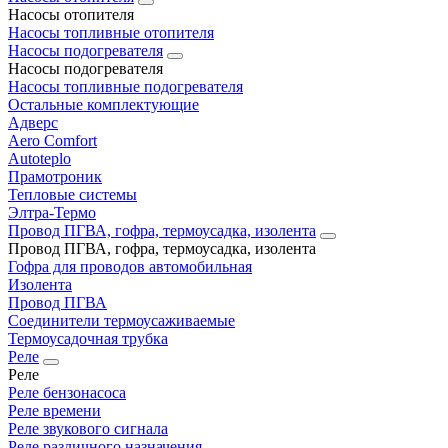
Насосы отопителя
Насосы топливные отопителя
Насосы подогревателя
Насосы подогревателя
Насосы топливные подогревателя
Остальные комплектующие
Адверс
Aero Comfort
Autoteplo
Прамотроник
Тепловые системы
Элтра-Термо
Провод ПГВА, гофра, термоусадка, изолента
Провод ПГВА, гофра, термоусадка, изолента
Гофра для проводов автомобильная
Изолента
Провод ПГВА
Соединители термоусаживаемые
Термоусадочная трубка
Реле
Реле
Реле бензонасоса
Реле времени
Реле звукового сигнала
Реле различного назначения