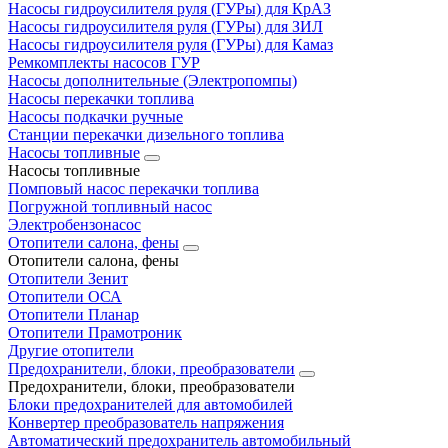
Насосы гидроусилителя руля (ГУРы) для КрАЗ
Насосы гидроусилителя руля (ГУРы) для ЗИЛ
Насосы гидроусилителя руля (ГУРы) для Камаз
Ремкомплекты насосов ГУР
Насосы дополнительные (Электропомпы)
Насосы перекачки топлива
Насосы подкачки ручные
Станции перекачки дизельного топлива
Насосы топливные
Насосы топливные
Помповый насос перекачки топлива
Погружной топливный насос
Электробензонасос
Отопители салона, фены
Отопители салона, фены
Отопители Зенит
Отопители ОСА
Отопители Планар
Отопители Прамотроник
Другие отопители
Предохранители, блоки, преобразователи
Предохранители, блоки, преобразователи
Блоки предохранителей для автомобилей
Конвертер преобразователь напряжения
Автоматический предохранитель автомобильный