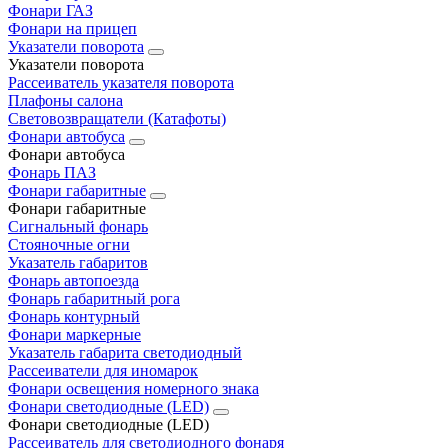
Фонари ГАЗ
Фонари на прицеп
Указатели поворота
Указатели поворота
Рассеиватель указателя поворота
Плафоны салона
Световозвращатели (Катафоты)
Фонари автобуса
Фонари автобуса
Фонарь ПАЗ
Фонари габаритные
Фонари габаритные
Сигнальный фонарь
Стояночные огни
Указатель габаритов
Фонарь автопоезда
Фонарь габаритный рога
Фонарь контурный
Фонари маркерные
Указатель габарита светодиодный
Рассеиватели для иномарок
Фонари освещения номерного знака
Фонари светодиодные (LED)
Фонари светодиодные (LED)
Рассеиватель для светодиодного фонаря