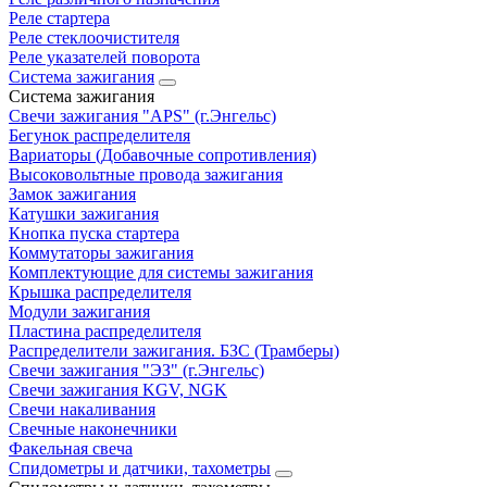
Реле стартера
Реле стеклоочистителя
Реле указателей поворота
Система зажигания
Система зажигания
Свечи зажигания "APS" (г.Энгельс)
Бегунок распределителя
Вариаторы (Добавочные сопротивления)
Высоковольтные провода зажигания
Замок зажигания
Катушки зажигания
Кнопка пуска стартера
Коммутаторы зажигания
Комплектующие для системы зажигания
Крышка распределителя
Модули зажигания
Пластина распределителя
Распределители зажигания. БЗС (Трамберы)
Свечи зажигания "ЭЗ" (г.Энгельс)
Свечи зажигания KGV, NGK
Свечи накаливания
Свечные наконечники
Факельная свеча
Спидометры и датчики, тахометры