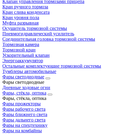
Клапан управления тормозами прицепа
Кран ручного тормоза
Кран слива конденсата
Кран уровня пола
Муфта разрывная
Осушитель тормозной системы
Пневмогидравлический усилитель
Соединительная головка тормозной системы
Тормозная камера
Тормозной кран
Ускорительный клапан
Энергоаккумулятор
Остальные комплектующие тормозной системы
Тумблеры автомобильные
Фары светодиодные
Фары светодиодные
Дневные ходовые огни
Фары, стёкла, оптика
Фары, стёкла, оптика
Фары прожекторы
Фары рабочего света
Фары ближнего света
Фары дальнего света
Фары на спецтехнику
Фары на комбайны