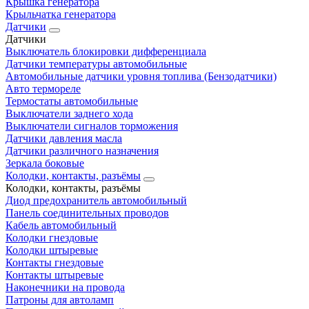
Крышка генератора
Крыльчатка генератора
Датчики
Датчики
Выключатель блокировки дифференциала
Датчики температуры автомобильные
Автомобильные датчики уровня топлива (Бензодатчики)
Авто термореле
Термостаты автомобильные
Выключатели заднего хода
Выключатели сигналов торможения
Датчики давления масла
Датчики различного назначения
Зеркала боковые
Колодки, контакты, разъёмы
Колодки, контакты, разъёмы
Диод предохранитель автомобильный
Панель соединительных проводов
Кабель автомобильный
Колодки гнездовые
Колодки штыревые
Контакты гнездовые
Контакты штыревые
Наконечники на провода
Патроны для автоламп