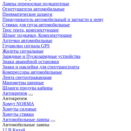
Лампы переносные подкапотные
Огнетушители автомобильные
Пневматические шланги
Прикуриватель автомобильный и запчасти к нему
Стяжки для груза автомобильные
Трос тента, комплектующие
Шланг подкачки, Комплектующие
Аптечки автомобильные
Глушилки сигнала GPS
Жилеты сигнальные
Зарядные и Пускозарядные устройства
Знаки аварийной остановки
Знаки и наклейки для спецтранспорта
Компрессоры автомобильные
Лента светоотражающая
Манометры шинные
Шланги продува кабины
Автокрепеж
Автокрепеж
Хомут NORMA
Хомуты силовые
Хомуты стяжки
Автомобильные лампы
Автомобильные лампы
12 В Китай