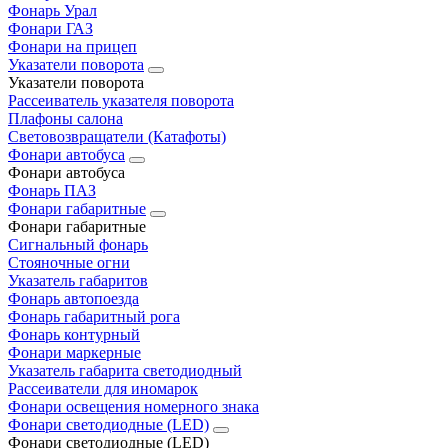
Фонарь Урал
Фонари ГАЗ
Фонари на прицеп
Указатели поворота
Указатели поворота
Рассеиватель указателя поворота
Плафоны салона
Световозвращатели (Катафоты)
Фонари автобуса
Фонари автобуса
Фонарь ПАЗ
Фонари габаритные
Фонари габаритные
Сигнальный фонарь
Стояночные огни
Указатель габаритов
Фонарь автопоезда
Фонарь габаритный рога
Фонарь контурный
Фонари маркерные
Указатель габарита светодиодный
Рассеиватели для иномарок
Фонари освещения номерного знака
Фонари светодиодные (LED)
Фонари светодиодные (LED)