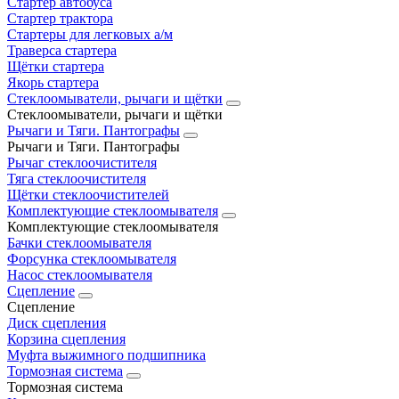
Стартер автобуса
Стартер трактора
Стартеры для легковых а/м
Траверса стартера
Щётки стартера
Якорь стартера
Стеклоомыватели, рычаги и щётки
Стеклоомыватели, рычаги и щётки
Рычаги и Тяги. Пантографы
Рычаги и Тяги. Пантографы
Рычаг стеклоочистителя
Тяга стеклоочистителя
Щётки стеклоочистителей
Комплектующие стеклоомывателя
Комплектующие стеклоомывателя
Бачки стеклоомывателя
Форсунка стеклоомывателя
Насос стеклоомывателя
Сцепление
Сцепление
Диск сцепления
Корзина сцепления
Муфта выжимного подшипника
Тормозная система
Тормозная система