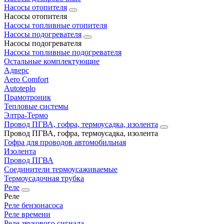
Насосы отопителя
Насосы отопителя
Насосы топливные отопителя
Насосы подогревателя
Насосы подогревателя
Насосы топливные подогревателя
Остальные комплектующие
Адверс
Aero Comfort
Autoteplo
Прамотроник
Тепловые системы
Элтра-Термо
Провод ПГВА, гофра, термоусадка, изолента
Провод ПГВА, гофра, термоусадка, изолента
Гофра для проводов автомобильная
Изолента
Провод ПГВА
Соединители термоусаживаемые
Термоусадочная трубка
Реле
Реле
Реле бензонасоса
Реле времени
Реле звукового сигнала