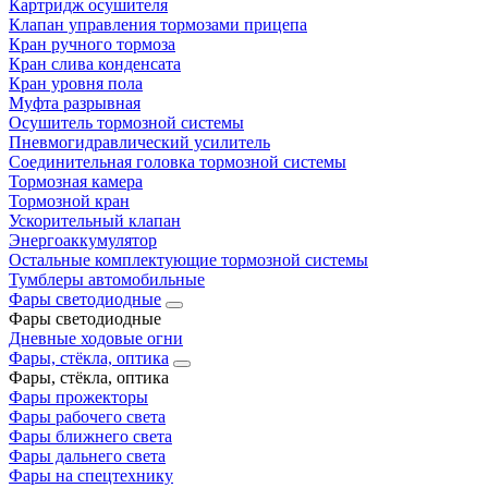
Картридж осушителя
Клапан управления тормозами прицепа
Кран ручного тормоза
Кран слива конденсата
Кран уровня пола
Муфта разрывная
Осушитель тормозной системы
Пневмогидравлический усилитель
Соединительная головка тормозной системы
Тормозная камера
Тормозной кран
Ускорительный клапан
Энергоаккумулятор
Остальные комплектующие тормозной системы
Тумблеры автомобильные
Фары светодиодные
Фары светодиодные
Дневные ходовые огни
Фары, стёкла, оптика
Фары, стёкла, оптика
Фары прожекторы
Фары рабочего света
Фары ближнего света
Фары дальнего света
Фары на спецтехнику