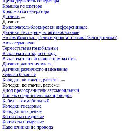
Щеткодержатель генератора
Крышка генератора
Крыльчатка генератора
Датчики
Датчики
Выключатель блокировки дифференциала
Датчики температуры автомобильные
Автомобильные датчики уровня топлива (Бензодатчики)
Авто термореле
Термостаты автомобильные
Выключатели заднего хода
Выключатели сигналов торможения
Датчики давления масла
Датчики различного назначения
Зеркала боковые
Колодки, контакты, разъёмы
Колодки, контакты, разъёмы
Диод предохранитель автомобильный
Панель соединительных проводов
Кабель автомобильный
Колодки гнездовые
Колодки штыревые
Контакты гнездовые
Контакты штыревые
Наконечники на провода