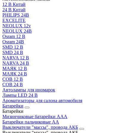
12 В Китай
24 В Китай
PHILIPS 24В
EXCELITE
NEOLUX 12v
NEOLUX 24В
Osram 12 В
Osram 24В
SMD 12 В
SMD 24 В
NARVA 12 В
NARVA 24 В
МАЯК 12 В
МАЯК 24 В
COB 12 В
COB 24 В
Автолампы для иномарок
Лампы LED 24 B
Ароматизаторы для салона автомобиля
Батарейки
Батарейки
Мизинчиковые батарейки AAA
Батарейки пальчиковые АА
Выключатели "массы", провода АКБ
Выключатели "массы", провода АКБ