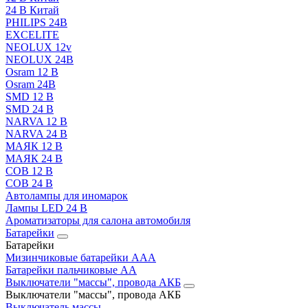
24 В Китай
PHILIPS 24В
EXCELITE
NEOLUX 12v
NEOLUX 24В
Osram 12 В
Osram 24В
SMD 12 В
SMD 24 В
NARVA 12 В
NARVA 24 В
МАЯК 12 В
МАЯК 24 В
COB 12 В
COB 24 В
Автолампы для иномарок
Лампы LED 24 B
Ароматизаторы для салона автомобиля
Батарейки
Батарейки
Мизинчиковые батарейки AAA
Батарейки пальчиковые АА
Выключатели "массы", провода АКБ
Выключатели "массы", провода АКБ
Выключатель массы