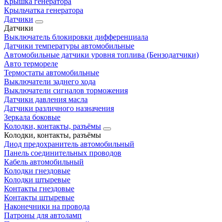
Крышка генератора
Крыльчатка генератора
Датчики
Датчики
Выключатель блокировки дифференциала
Датчики температуры автомобильные
Автомобильные датчики уровня топлива (Бензодатчики)
Авто термореле
Термостаты автомобильные
Выключатели заднего хода
Выключатели сигналов торможения
Датчики давления масла
Датчики различного назначения
Зеркала боковые
Колодки, контакты, разъёмы
Колодки, контакты, разъёмы
Диод предохранитель автомобильный
Панель соединительных проводов
Кабель автомобильный
Колодки гнездовые
Колодки штыревые
Контакты гнездовые
Контакты штыревые
Наконечники на провода
Патроны для автоламп