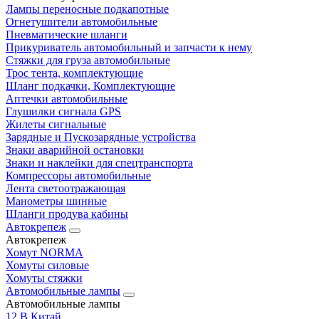
Лампы переносные подкапотные
Огнетушители автомобильные
Пневматические шланги
Прикуриватель автомобильный и запчасти к нему
Стяжки для груза автомобильные
Трос тента, комплектующие
Шланг подкачки, Комплектующие
Аптечки автомобильные
Глушилки сигнала GPS
Жилеты сигнальные
Зарядные и Пускозарядные устройства
Знаки аварийной остановки
Знаки и наклейки для спецтранспорта
Компрессоры автомобильные
Лента светоотражающая
Манометры шинные
Шланги продува кабины
Автокрепеж
Автокрепеж
Хомут NORMA
Хомуты силовые
Хомуты стяжки
Автомобильные лампы
Автомобильные лампы
12 В Китай