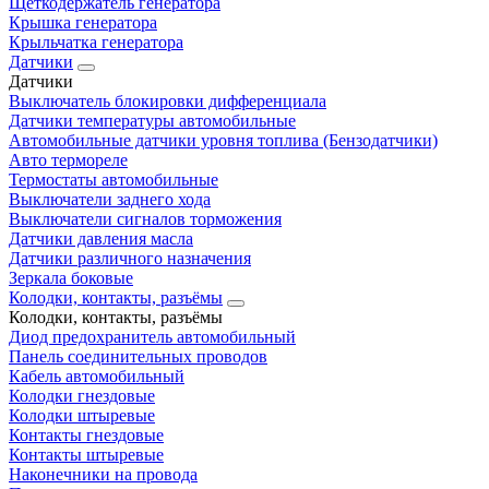
Щеткодержатель генератора
Крышка генератора
Крыльчатка генератора
Датчики
Датчики
Выключатель блокировки дифференциала
Датчики температуры автомобильные
Автомобильные датчики уровня топлива (Бензодатчики)
Авто термореле
Термостаты автомобильные
Выключатели заднего хода
Выключатели сигналов торможения
Датчики давления масла
Датчики различного назначения
Зеркала боковые
Колодки, контакты, разъёмы
Колодки, контакты, разъёмы
Диод предохранитель автомобильный
Панель соединительных проводов
Кабель автомобильный
Колодки гнездовые
Колодки штыревые
Контакты гнездовые
Контакты штыревые
Наконечники на провода