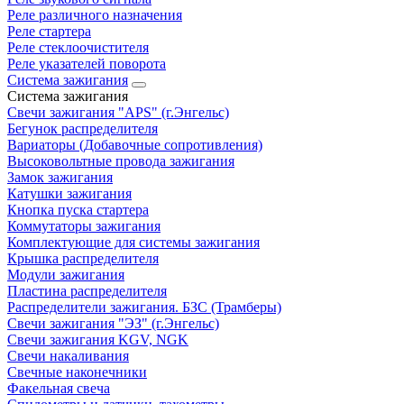
Реле различного назначения
Реле стартера
Реле стеклоочистителя
Реле указателей поворота
Система зажигания
Система зажигания
Свечи зажигания "APS" (г.Энгельс)
Бегунок распределителя
Вариаторы (Добавочные сопротивления)
Высоковольтные провода зажигания
Замок зажигания
Катушки зажигания
Кнопка пуска стартера
Коммутаторы зажигания
Комплектующие для системы зажигания
Крышка распределителя
Модули зажигания
Пластина распределителя
Распределители зажигания. БЗС (Трамберы)
Свечи зажигания "ЭЗ" (г.Энгельс)
Свечи зажигания KGV, NGK
Свечи накаливания
Свечные наконечники
Факельная свеча