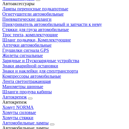
Автоаксессуары
Лампы переносные подкапотные
Огнетушители автомобильные
Пневматические шланги
Прикуриватель автомобильный и запчасти к нему
Стяжки для груза автомобильные
Трос тента, комплектующие
Шланг подкачки, Комплектующие
Аптечки автомобильные
Глушилки сигнала GPS
Жилеты сигнальные
Зарядные и Пускозарядные устройства
Знаки аварийной остановки
Знаки и наклейки для спецтранспорта
Компрессоры автомобильные
Лента светоотражающая
Манометры шинные
Шланги продува кабины
Автокрепеж
Автокрепеж
Хомут NORMA
Хомуты силовые
Хомуты стяжки
Автомобильные лампы
Автомобильные лампы