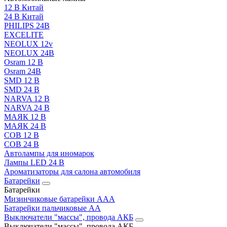
12 В Китай
24 В Китай
PHILIPS 24В
EXCELITE
NEOLUX 12v
NEOLUX 24В
Osram 12 В
Osram 24В
SMD 12 В
SMD 24 В
NARVA 12 В
NARVA 24 В
МАЯК 12 В
МАЯК 24 В
COB 12 В
COB 24 В
Автолампы для иномарок
Лампы LED 24 B
Ароматизаторы для салона автомобиля
Батарейки
Батарейки
Мизинчиковые батарейки AAA
Батарейки пальчиковые АА
Выключатели "массы", провода АКБ
Выключатели "массы", провода АКБ