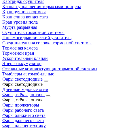
Картридж осушителя
Клапан управления тормозами прицепа
Кран ручного тормоза
Кран слива конденсата
Кран уровня пола
Муфта разрывная
Осушитель тормозной системы
Пневмогидравлический усилитель
Соединительная головка тормозной системы
Тормозная камера
Тормозной кран
Ускорительный клапан
Энергоаккумулятор
Остальные комплектующие тормозной системы
Тумблеры автомобильные
Фары светодиодные
Фары светодиодные
Дневные ходовые огни
Фары, стёкла, оптика
Фары, стёкла, оптика
Фары прожекторы
Фары рабочего света
Фары ближнего света
Фары дальнего света
Фары на спецтехнику