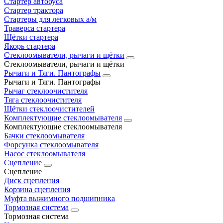
Стартер автобуса
Стартер трактора
Стартеры для легковых а/м
Траверса стартера
Щётки стартера
Якорь стартера
Стеклоомыватели, рычаги и щётки
Стеклоомыватели, рычаги и щётки
Рычаги и Тяги. Пантографы
Рычаги и Тяги. Пантографы
Рычаг стеклоочистителя
Тяга стеклоочистителя
Щётки стеклоочистителей
Комплектующие стеклоомывателя
Комплектующие стеклоомывателя
Бачки стеклоомывателя
Форсунка стеклоомывателя
Насос стеклоомывателя
Сцепление
Сцепление
Диск сцепления
Корзина сцепления
Муфта выжимного подшипника
Тормозная система
Тормозная система