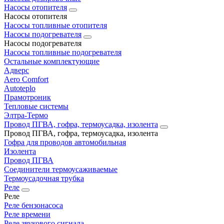
Насосы отопителя
Насосы отопителя
Насосы топливные отопителя
Насосы подогревателя
Насосы подогревателя
Насосы топливные подогревателя
Остальные комплектующие
Адверс
Aero Comfort
Autoteplo
Прамотроник
Тепловые системы
Элтра-Термо
Провод ПГВА, гофра, термоусадка, изолента
Провод ПГВА, гофра, термоусадка, изолента
Гофра для проводов автомобильная
Изолента
Провод ПГВА
Соединители термоусаживаемые
Термоусадочная трубка
Реле
Реле
Реле бензонасоса
Реле времени
Реле звукового сигнала