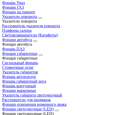
Фонарь Урал
Фонари ГАЗ
Фонари на прицеп
Указатели поворота
Указатели поворота
Рассеиватель указателя поворота
Плафоны салона
Световозвращатели (Катафоты)
Фонари автобуса
Фонари автобуса
Фонарь ПАЗ
Фонари габаритные
Фонари габаритные
Сигнальный фонарь
Стояночные огни
Указатель габаритов
Фонарь автопоезда
Фонарь габаритный рога
Фонарь контурный
Фонари маркерные
Указатель габарита светодиодный
Рассеиватели для иномарок
Фонари освещения номерного знака
Фонари светодиодные (LED)
Фонари светодиодные (LED)