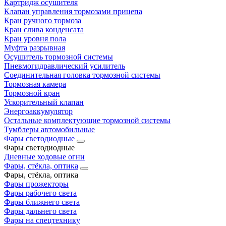
Картридж осушителя
Клапан управления тормозами прицепа
Кран ручного тормоза
Кран слива конденсата
Кран уровня пола
Муфта разрывная
Осушитель тормозной системы
Пневмогидравлический усилитель
Соединительная головка тормозной системы
Тормозная камера
Тормозной кран
Ускорительный клапан
Энергоаккумулятор
Остальные комплектующие тормозной системы
Тумблеры автомобильные
Фары светодиодные
Фары светодиодные
Дневные ходовые огни
Фары, стёкла, оптика
Фары, стёкла, оптика
Фары прожекторы
Фары рабочего света
Фары ближнего света
Фары дальнего света
Фары на спецтехнику