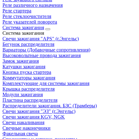
Реле различного назначения
Реле стартера
Реле стеклоочистителя
Реле указателей поворота
Система зажигания
Система зажигания
Свечи зажигания "APS" (г.Энгельс)
Бегунок распределителя
Вариаторы (Добавочные сопротивления)
Высоковольтные провода зажигания
Замок зажигания
Катушки зажигания
Кнопка пуска стартера
Коммутаторы зажигания
Комплектующие для системы зажигания
Крышка распределителя
Модули зажигания
Пластина распределителя
Распределители зажигания. БЗС (Трамберы)
Свечи зажигания "ЭЗ" (г.Энгельс)
Свечи зажигания KGV, NGK
Свечи накаливания
Свечные наконечники
Факельная свеча