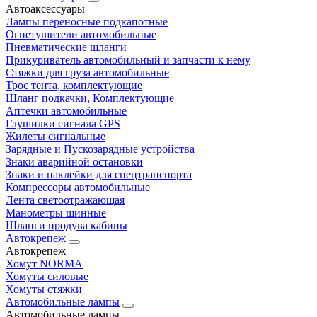
Автоаксессуары
Лампы переносные подкапотные
Огнетушители автомобильные
Пневматические шланги
Прикуриватель автомобильный и запчасти к нему
Стяжки для груза автомобильные
Трос тента, комплектующие
Шланг подкачки, Комплектующие
Аптечки автомобильные
Глушилки сигнала GPS
Жилеты сигнальные
Зарядные и Пускозарядные устройства
Знаки аварийной остановки
Знаки и наклейки для спецтранспорта
Компрессоры автомобильные
Лента светоотражающая
Манометры шинные
Шланги продува кабины
Автокрепеж
Автокрепеж
Хомут NORMA
Хомуты силовые
Хомуты стяжки
Автомобильные лампы
Автомобильные лампы