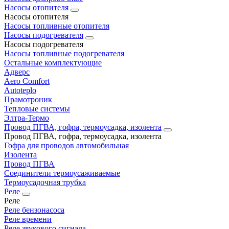
Насосы отопителя
Насосы отопителя
Насосы топливные отопителя
Насосы подогревателя
Насосы подогревателя
Насосы топливные подогревателя
Остальные комплектующие
Адверс
Aero Comfort
Autoteplo
Прамотроник
Тепловые системы
Элтра-Термо
Провод ПГВА, гофра, термоусадка, изолента
Провод ПГВА, гофра, термоусадка, изолента
Гофра для проводов автомобильная
Изолента
Провод ПГВА
Соединители термоусаживаемые
Термоусадочная трубка
Реле
Реле
Реле бензонасоса
Реле времени
Реле звукового сигнала