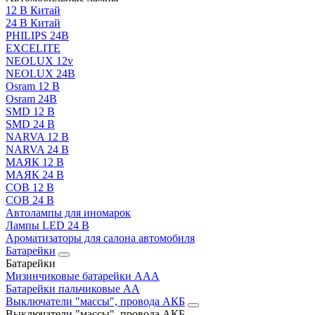
12 В Китай
24 В Китай
PHILIPS 24В
EXCELITE
NEOLUX 12v
NEOLUX 24В
Osram 12 В
Osram 24В
SMD 12 В
SMD 24 В
NARVA 12 В
NARVA 24 В
МАЯК 12 В
МАЯК 24 В
COB 12 В
COB 24 В
Автолампы для иномарок
Лампы LED 24 B
Ароматизаторы для салона автомобиля
Батарейки
Батарейки
Мизинчиковые батарейки AAA
Батарейки пальчиковые АА
Выключатели "массы", провода АКБ
Выключатели "массы", провода АКБ