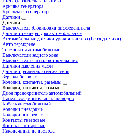
Щеткодержатель генератора
Крышка генератора
Крыльчатка генератора
Датчики
Датчики
Выключатель блокировки дифференциала
Датчики температуры автомобильные
Автомобильные датчики уровня топлива (Бензодатчики)
Авто термореле
Термостаты автомобильные
Выключатели заднего хода
Выключатели сигналов торможения
Датчики давления масла
Датчики различного назначения
Зеркала боковые
Колодки, контакты, разъёмы
Колодки, контакты, разъёмы
Диод предохранитель автомобильный
Панель соединительных проводов
Кабель автомобильный
Колодки гнездовые
Колодки штыревые
Контакты гнездовые
Контакты штыревые
Наконечники на провода