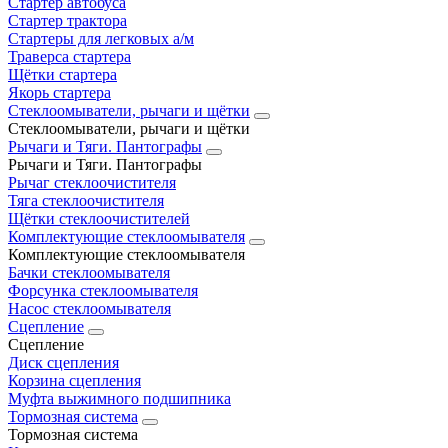
Стартер автобуса
Стартер трактора
Стартеры для легковых а/м
Траверса стартера
Щётки стартера
Якорь стартера
Стеклоомыватели, рычаги и щётки
Стеклоомыватели, рычаги и щётки
Рычаги и Тяги. Пантографы
Рычаги и Тяги. Пантографы
Рычаг стеклоочистителя
Тяга стеклоочистителя
Щётки стеклоочистителей
Комплектующие стеклоомывателя
Комплектующие стеклоомывателя
Бачки стеклоомывателя
Форсунка стеклоомывателя
Насос стеклоомывателя
Сцепление
Сцепление
Диск сцепления
Корзина сцепления
Муфта выжимного подшипника
Тормозная система
Тормозная система