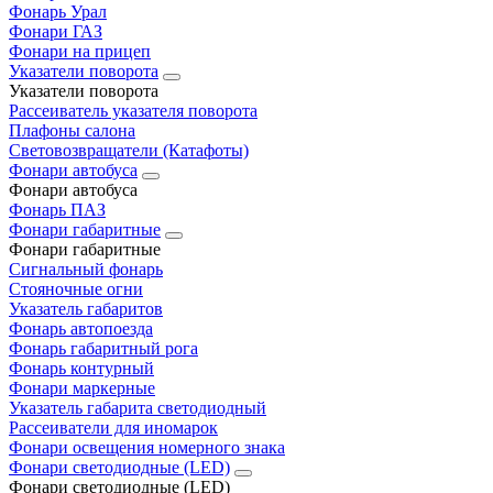
Фонарь Урал
Фонари ГАЗ
Фонари на прицеп
Указатели поворота
Указатели поворота
Рассеиватель указателя поворота
Плафоны салона
Световозвращатели (Катафоты)
Фонари автобуса
Фонари автобуса
Фонарь ПАЗ
Фонари габаритные
Фонари габаритные
Сигнальный фонарь
Стояночные огни
Указатель габаритов
Фонарь автопоезда
Фонарь габаритный рога
Фонарь контурный
Фонари маркерные
Указатель габарита светодиодный
Рассеиватели для иномарок
Фонари освещения номерного знака
Фонари светодиодные (LED)
Фонари светодиодные (LED)