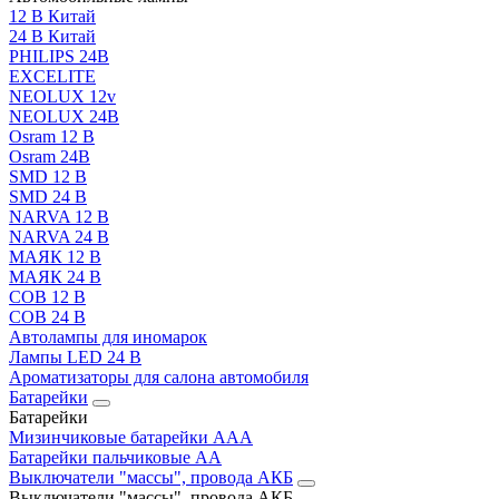
12 В Китай
24 В Китай
PHILIPS 24В
EXCELITE
NEOLUX 12v
NEOLUX 24В
Osram 12 В
Osram 24В
SMD 12 В
SMD 24 В
NARVA 12 В
NARVA 24 В
МАЯК 12 В
МАЯК 24 В
COB 12 В
COB 24 В
Автолампы для иномарок
Лампы LED 24 B
Ароматизаторы для салона автомобиля
Батарейки
Батарейки
Мизинчиковые батарейки AAA
Батарейки пальчиковые АА
Выключатели "массы", провода АКБ
Выключатели "массы", провода АКБ