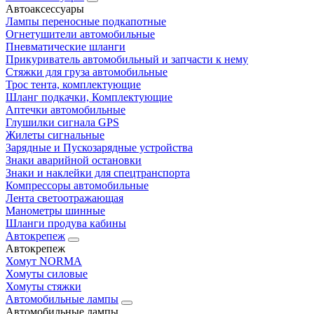
Автоаксессуары
Лампы переносные подкапотные
Огнетушители автомобильные
Пневматические шланги
Прикуриватель автомобильный и запчасти к нему
Стяжки для груза автомобильные
Трос тента, комплектующие
Шланг подкачки, Комплектующие
Аптечки автомобильные
Глушилки сигнала GPS
Жилеты сигнальные
Зарядные и Пускозарядные устройства
Знаки аварийной остановки
Знаки и наклейки для спецтранспорта
Компрессоры автомобильные
Лента светоотражающая
Манометры шинные
Шланги продува кабины
Автокрепеж
Автокрепеж
Хомут NORMA
Хомуты силовые
Хомуты стяжки
Автомобильные лампы
Автомобильные лампы