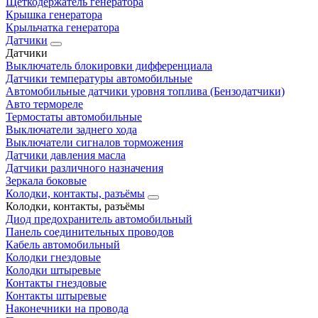
Щеткодержатель генератора
Крышка генератора
Крыльчатка генератора
Датчики
Датчики
Выключатель блокировки дифференциала
Датчики температуры автомобильные
Автомобильные датчики уровня топлива (Бензодатчики)
Авто термореле
Термостаты автомобильные
Выключатели заднего хода
Выключатели сигналов торможения
Датчики давления масла
Датчики различного назначения
Зеркала боковые
Колодки, контакты, разъёмы
Колодки, контакты, разъёмы
Диод предохранитель автомобильный
Панель соединительных проводов
Кабель автомобильный
Колодки гнездовые
Колодки штыревые
Контакты гнездовые
Контакты штыревые
Наконечники на провода