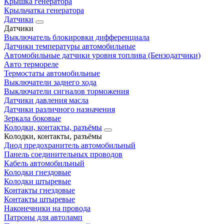
Крышка генератора
Крыльчатка генератора
Датчики
Датчики
Выключатель блокировки дифференциала
Датчики температуры автомобильные
Автомобильные датчики уровня топлива (Бензодатчики)
Авто термореле
Термостаты автомобильные
Выключатели заднего хода
Выключатели сигналов торможения
Датчики давления масла
Датчики различного назначения
Зеркала боковые
Колодки, контакты, разъёмы
Колодки, контакты, разъёмы
Диод предохранитель автомобильный
Панель соединительных проводов
Кабель автомобильный
Колодки гнездовые
Колодки штыревые
Контакты гнездовые
Контакты штыревые
Наконечники на провода
Патроны для автоламп