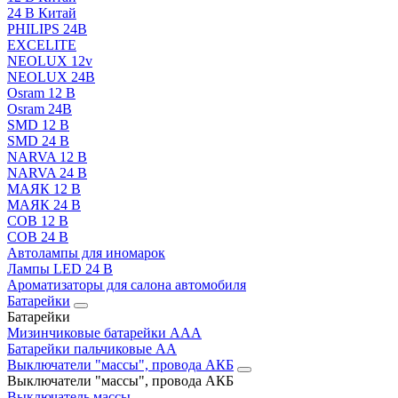
24 В Китай
PHILIPS 24В
EXCELITE
NEOLUX 12v
NEOLUX 24В
Osram 12 В
Osram 24В
SMD 12 В
SMD 24 В
NARVA 12 В
NARVA 24 В
МАЯК 12 В
МАЯК 24 В
COB 12 В
COB 24 В
Автолампы для иномарок
Лампы LED 24 B
Ароматизаторы для салона автомобиля
Батарейки
Батарейки
Мизинчиковые батарейки AAA
Батарейки пальчиковые АА
Выключатели "массы", провода АКБ
Выключатели "массы", провода АКБ
Выключатель массы