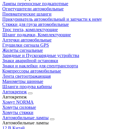
Лампы переносные подкапотные
Огнетушители автомобильные
Пневматические шланги
Прикуриватель автомобильный и запчасти к нему
Стяжки для груза автомобильные
Трос тента, комплектующие
Шланг подкачки, Комплектующие
Аптечки автомобильные
Глушилки сигнала GPS
Жилеты сигнальные
Зарядные и Пускозарядные устройства
Знаки аварийной остановки
Знаки и наклейки для спецтранспорта
Компрессоры автомобильные
Лента светоотражающая
Манометры шинные
Шланги продува кабины
Автокрепеж
Автокрепеж
Хомут NORMA
Хомуты силовые
Хомуты стяжки
Автомобильные лампы
Автомобильные лампы
12 В Китай