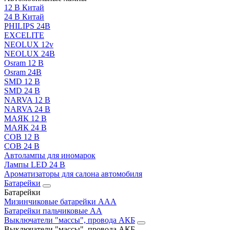
12 В Китай
24 В Китай
PHILIPS 24В
EXCELITE
NEOLUX 12v
NEOLUX 24В
Osram 12 В
Osram 24В
SMD 12 В
SMD 24 В
NARVA 12 В
NARVA 24 В
МАЯК 12 В
МАЯК 24 В
COB 12 В
COB 24 В
Автолампы для иномарок
Лампы LED 24 B
Ароматизаторы для салона автомобиля
Батарейки
Батарейки
Мизинчиковые батарейки AAA
Батарейки пальчиковые АА
Выключатели "массы", провода АКБ
Выключатели "массы", провода АКБ