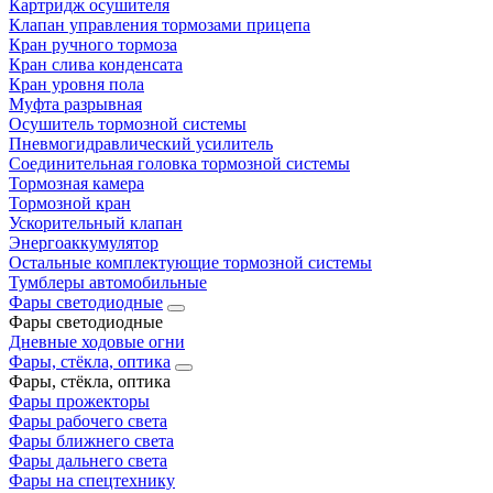
Картридж осушителя
Клапан управления тормозами прицепа
Кран ручного тормоза
Кран слива конденсата
Кран уровня пола
Муфта разрывная
Осушитель тормозной системы
Пневмогидравлический усилитель
Соединительная головка тормозной системы
Тормозная камера
Тормозной кран
Ускорительный клапан
Энергоаккумулятор
Остальные комплектующие тормозной системы
Тумблеры автомобильные
Фары светодиодные
Фары светодиодные
Дневные ходовые огни
Фары, стёкла, оптика
Фары, стёкла, оптика
Фары прожекторы
Фары рабочего света
Фары ближнего света
Фары дальнего света
Фары на спецтехнику