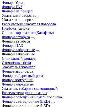
Фонарь Урал
Фонари ГАЗ
Фонари на прицеп
Указатели поворота
Указатели поворота
Рассеиватель указателя поворота
Плафоны салона
Световозвращатели (Катафоты)
Фонари автобуса
Фонари автобуса
Фонарь ПАЗ
Фонари габаритные
Фонари габаритные
Сигнальный фонарь
Стояночные огни
Указатель габаритов
Фонарь автопоезда
Фонарь габаритный рога
Фонарь контурный
Фонари маркерные
Указатель габарита светодиодный
Рассеиватели для иномарок
Фонари освещения номерного знака
Фонари светодиодные (LED)
Фонари светодиодные (LED)