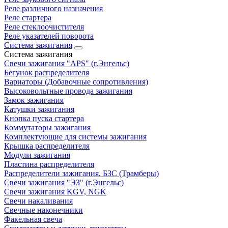
Реле различного назначения
Реле стартера
Реле стеклоочистителя
Реле указателей поворота
Система зажигания
Система зажигания
Свечи зажигания "APS" (г.Энгельс)
Бегунок распределителя
Вариаторы (Добавочные сопротивления)
Высоковольтные провода зажигания
Замок зажигания
Катушки зажигания
Кнопка пуска стартера
Коммутаторы зажигания
Комплектующие для системы зажигания
Крышка распределителя
Модули зажигания
Пластина распределителя
Распределители зажигания. БЗС (Трамберы)
Свечи зажигания "ЭЗ" (г.Энгельс)
Свечи зажигания KGV, NGK
Свечи накаливания
Свечные наконечники
Факельная свеча