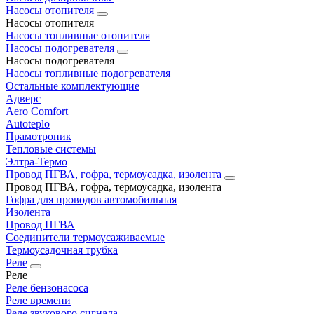
Насосы отопителя
Насосы отопителя
Насосы топливные отопителя
Насосы подогревателя
Насосы подогревателя
Насосы топливные подогревателя
Остальные комплектующие
Адверс
Aero Comfort
Autoteplo
Прамотроник
Тепловые системы
Элтра-Термо
Провод ПГВА, гофра, термоусадка, изолента
Провод ПГВА, гофра, термоусадка, изолента
Гофра для проводов автомобильная
Изолента
Провод ПГВА
Соединители термоусаживаемые
Термоусадочная трубка
Реле
Реле
Реле бензонасоса
Реле времени
Реле звукового сигнала