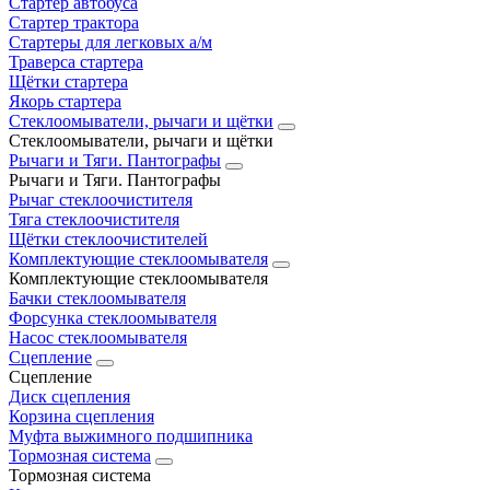
Стартер автобуса
Стартер трактора
Стартеры для легковых а/м
Траверса стартера
Щётки стартера
Якорь стартера
Стеклоомыватели, рычаги и щётки
Стеклоомыватели, рычаги и щётки
Рычаги и Тяги. Пантографы
Рычаги и Тяги. Пантографы
Рычаг стеклоочистителя
Тяга стеклоочистителя
Щётки стеклоочистителей
Комплектующие стеклоомывателя
Комплектующие стеклоомывателя
Бачки стеклоомывателя
Форсунка стеклоомывателя
Насос стеклоомывателя
Сцепление
Сцепление
Диск сцепления
Корзина сцепления
Муфта выжимного подшипника
Тормозная система
Тормозная система