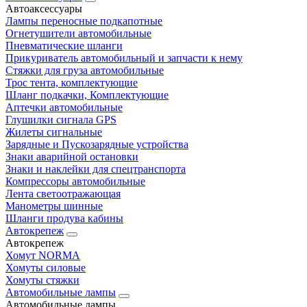
Автоаксессуары
Лампы переносные подкапотные
Огнетушители автомобильные
Пневматические шланги
Прикуриватель автомобильный и запчасти к нему
Стяжки для груза автомобильные
Трос тента, комплектующие
Шланг подкачки, Комплектующие
Аптечки автомобильные
Глушилки сигнала GPS
Жилеты сигнальные
Зарядные и Пускозарядные устройства
Знаки аварийной остановки
Знаки и наклейки для спецтранспорта
Компрессоры автомобильные
Лента светоотражающая
Манометры шинные
Шланги продува кабины
Автокрепеж
Автокрепеж
Хомут NORMA
Хомуты силовые
Хомуты стяжки
Автомобильные лампы
Автомобильные лампы