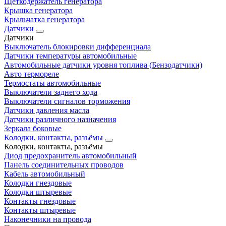
Щеткодержатель генератора
Крышка генератора
Крыльчатка генератора
Датчики
Датчики
Выключатель блокировки дифференциала
Датчики температуры автомобильные
Автомобильные датчики уровня топлива (Бензодатчики)
Авто термореле
Термостаты автомобильные
Выключатели заднего хода
Выключатели сигналов торможения
Датчики давления масла
Датчики различного назначения
Зеркала боковые
Колодки, контакты, разъёмы
Колодки, контакты, разъёмы
Диод предохранитель автомобильный
Панель соединительных проводов
Кабель автомобильный
Колодки гнездовые
Колодки штыревые
Контакты гнездовые
Контакты штыревые
Наконечники на провода