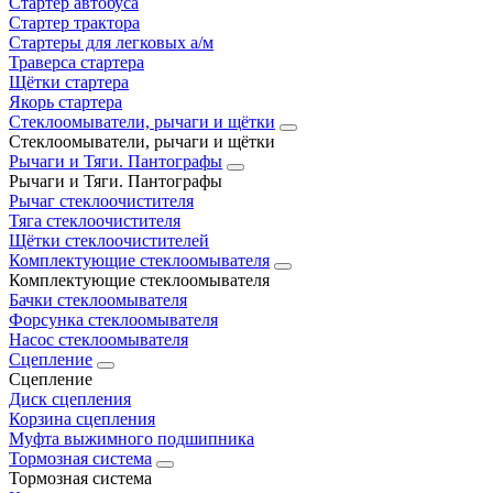
Стартер автобуса
Стартер трактора
Стартеры для легковых а/м
Траверса стартера
Щётки стартера
Якорь стартера
Стеклоомыватели, рычаги и щётки
Стеклоомыватели, рычаги и щётки
Рычаги и Тяги. Пантографы
Рычаги и Тяги. Пантографы
Рычаг стеклоочистителя
Тяга стеклоочистителя
Щётки стеклоочистителей
Комплектующие стеклоомывателя
Комплектующие стеклоомывателя
Бачки стеклоомывателя
Форсунка стеклоомывателя
Насос стеклоомывателя
Сцепление
Сцепление
Диск сцепления
Корзина сцепления
Муфта выжимного подшипника
Тормозная система
Тормозная система