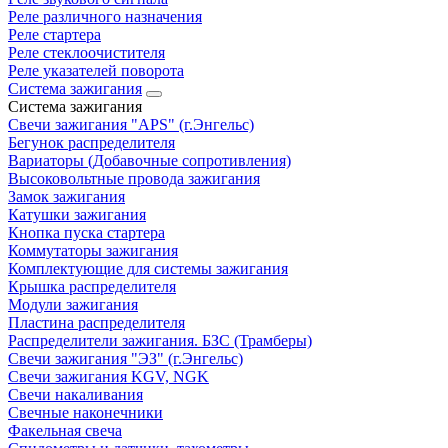
Реле различного назначения
Реле стартера
Реле стеклоочистителя
Реле указателей поворота
Система зажигания
Система зажигания
Свечи зажигания "APS" (г.Энгельс)
Бегунок распределителя
Вариаторы (Добавочные сопротивления)
Высоковольтные провода зажигания
Замок зажигания
Катушки зажигания
Кнопка пуска стартера
Коммутаторы зажигания
Комплектующие для системы зажигания
Крышка распределителя
Модули зажигания
Пластина распределителя
Распределители зажигания. БЗС (Трамберы)
Свечи зажигания "ЭЗ" (г.Энгельс)
Свечи зажигания KGV, NGK
Свечи накаливания
Свечные наконечники
Факельная свеча