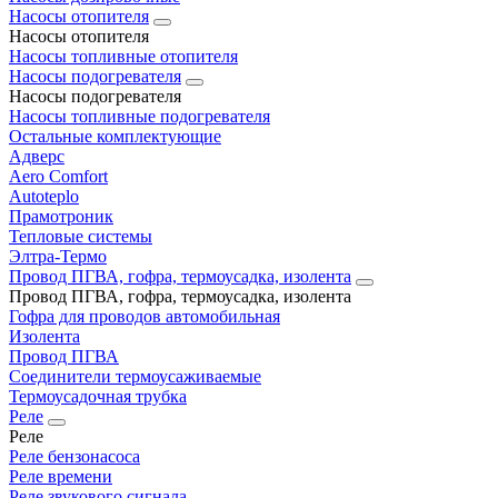
Насосы отопителя
Насосы отопителя
Насосы топливные отопителя
Насосы подогревателя
Насосы подогревателя
Насосы топливные подогревателя
Остальные комплектующие
Адверс
Aero Comfort
Autoteplo
Прамотроник
Тепловые системы
Элтра-Термо
Провод ПГВА, гофра, термоусадка, изолента
Провод ПГВА, гофра, термоусадка, изолента
Гофра для проводов автомобильная
Изолента
Провод ПГВА
Соединители термоусаживаемые
Термоусадочная трубка
Реле
Реле
Реле бензонасоса
Реле времени
Реле звукового сигнала