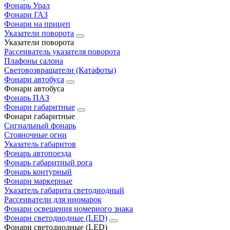
Фонарь Урал
Фонари ГАЗ
Фонари на прицеп
Указатели поворота
Указатели поворота
Рассеиватель указателя поворота
Плафоны салона
Световозвращатели (Катафоты)
Фонари автобуса
Фонари автобуса
Фонарь ПАЗ
Фонари габаритные
Фонари габаритные
Сигнальный фонарь
Стояночные огни
Указатель габаритов
Фонарь автопоезда
Фонарь габаритный рога
Фонарь контурный
Фонари маркерные
Указатель габарита светодиодный
Рассеиватели для иномарок
Фонари освещения номерного знака
Фонари светодиодные (LED)
Фонари светодиодные (LED)