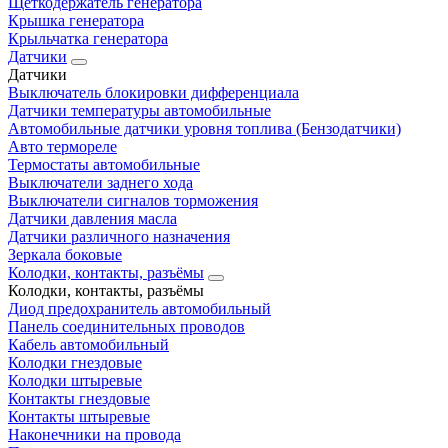
Щеткодержатель генератора
Крышка генератора
Крыльчатка генератора
Датчики
Датчики
Выключатель блокировки дифференциала
Датчики температуры автомобильные
Автомобильные датчики уровня топлива (Бензодатчики)
Авто термореле
Термостаты автомобильные
Выключатели заднего хода
Выключатели сигналов торможения
Датчики давления масла
Датчики различного назначения
Зеркала боковые
Колодки, контакты, разъёмы
Колодки, контакты, разъёмы
Диод предохранитель автомобильный
Панель соединительных проводов
Кабель автомобильный
Колодки гнездовые
Колодки штыревые
Контакты гнездовые
Контакты штыревые
Наконечники на провода