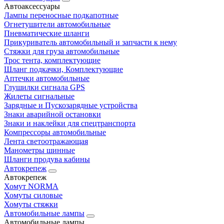
Автоаксессуары
Лампы переносные подкапотные
Огнетушители автомобильные
Пневматические шланги
Прикуриватель автомобильный и запчасти к нему
Стяжки для груза автомобильные
Трос тента, комплектующие
Шланг подкачки, Комплектующие
Аптечки автомобильные
Глушилки сигнала GPS
Жилеты сигнальные
Зарядные и Пускозарядные устройства
Знаки аварийной остановки
Знаки и наклейки для спецтранспорта
Компрессоры автомобильные
Лента светоотражающая
Манометры шинные
Шланги продува кабины
Автокрепеж
Автокрепеж
Хомут NORMA
Хомуты силовые
Хомуты стяжки
Автомобильные лампы
Автомобильные лампы