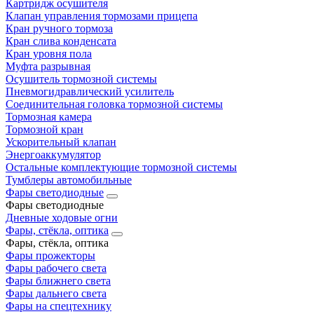
Картридж осушителя
Клапан управления тормозами прицепа
Кран ручного тормоза
Кран слива конденсата
Кран уровня пола
Муфта разрывная
Осушитель тормозной системы
Пневмогидравлический усилитель
Соединительная головка тормозной системы
Тормозная камера
Тормозной кран
Ускорительный клапан
Энергоаккумулятор
Остальные комплектующие тормозной системы
Тумблеры автомобильные
Фары светодиодные
Фары светодиодные
Дневные ходовые огни
Фары, стёкла, оптика
Фары, стёкла, оптика
Фары прожекторы
Фары рабочего света
Фары ближнего света
Фары дальнего света
Фары на спецтехнику