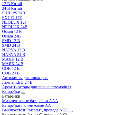
12 В Китай
24 В Китай
PHILIPS 24В
EXCELITE
NEOLUX 12v
NEOLUX 24В
Osram 12 В
Osram 24В
SMD 12 В
SMD 24 В
NARVA 12 В
NARVA 24 В
МАЯК 12 В
МАЯК 24 В
COB 12 В
COB 24 В
Автолампы для иномарок
Лампы LED 24 B
Ароматизаторы для салона автомобиля
Батарейки
Батарейки
Мизинчиковые батарейки AAA
Батарейки пальчиковые АА
Выключатели "массы", провода АКБ
Выключатели "массы", провода АКБ