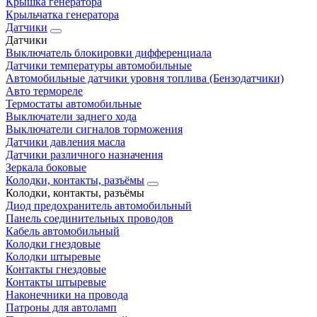
Крышка генератора
Крыльчатка генератора
Датчики
Датчики
Выключатель блокировки дифференциала
Датчики температуры автомобильные
Автомобильные датчики уровня топлива (Бензодатчики)
Авто термореле
Термостаты автомобильные
Выключатели заднего хода
Выключатели сигналов торможения
Датчики давления масла
Датчики различного назначения
Зеркала боковые
Колодки, контакты, разъёмы
Колодки, контакты, разъёмы
Диод предохранитель автомобильный
Панель соединительных проводов
Кабель автомобильный
Колодки гнездовые
Колодки штыревые
Контакты гнездовые
Контакты штыревые
Наконечники на провода
Патроны для автоламп