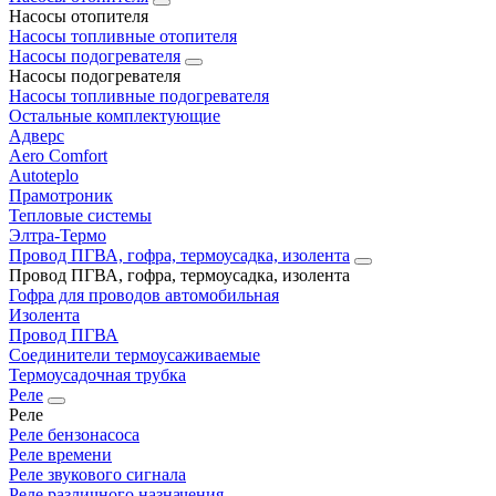
Насосы отопителя
Насосы топливные отопителя
Насосы подогревателя
Насосы подогревателя
Насосы топливные подогревателя
Остальные комплектующие
Адверс
Aero Comfort
Autoteplo
Прамотроник
Тепловые системы
Элтра-Термо
Провод ПГВА, гофра, термоусадка, изолента
Провод ПГВА, гофра, термоусадка, изолента
Гофра для проводов автомобильная
Изолента
Провод ПГВА
Соединители термоусаживаемые
Термоусадочная трубка
Реле
Реле
Реле бензонасоса
Реле времени
Реле звукового сигнала
Реле различного назначения