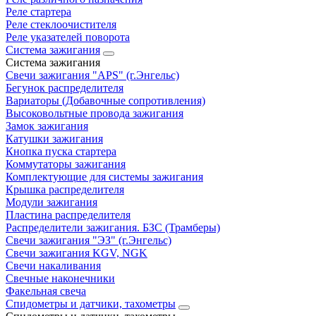
Реле стартера
Реле стеклоочистителя
Реле указателей поворота
Система зажигания
Система зажигания
Свечи зажигания "APS" (г.Энгельс)
Бегунок распределителя
Вариаторы (Добавочные сопротивления)
Высоковольтные провода зажигания
Замок зажигания
Катушки зажигания
Кнопка пуска стартера
Коммутаторы зажигания
Комплектующие для системы зажигания
Крышка распределителя
Модули зажигания
Пластина распределителя
Распределители зажигания. БЗС (Трамберы)
Свечи зажигания "ЭЗ" (г.Энгельс)
Свечи зажигания KGV, NGK
Свечи накаливания
Свечные наконечники
Факельная свеча
Спидометры и датчики, тахометры