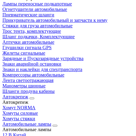
Лампы переносные подкапотные
Огнетушители автомобильные
Пневматические шланги
Прикуриватель автомобильный и запчасти к нему
Стяжки для груза автомобильные
Трос тента, комплектующие
Шланг подкачки, Комплектующие
Аптечки автомобильные
Глушилки сигнала GPS
Жилеты сигнальные
Зарядные и Пускозарядные устройства
Знаки аварийной остановки
Знаки и наклейки для спецтранспорта
Компрессоры автомобильные
Лента светоотражающая
Манометры шинные
Шланги продува кабины
Автокрепеж
Автокрепеж
Хомут NORMA
Хомуты силовые
Хомуты стяжки
Автомобильные лампы
Автомобильные лампы
12 В Китай