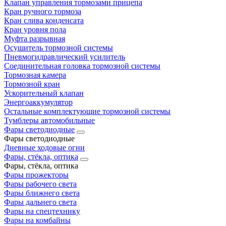
Клапан управления тормозами прицепа
Кран ручного тормоза
Кран слива конденсата
Кран уровня пола
Муфта разрывная
Осушитель тормозной системы
Пневмогидравлический усилитель
Соединительная головка тормозной системы
Тормозная камера
Тормозной кран
Ускорительный клапан
Энергоаккумулятор
Остальные комплектующие тормозной системы
Тумблеры автомобильные
Фары светодиодные
Фары светодиодные
Дневные ходовые огни
Фары, стёкла, оптика
Фары, стёкла, оптика
Фары прожекторы
Фары рабочего света
Фары ближнего света
Фары дальнего света
Фары на спецтехнику
Фары на комбайны