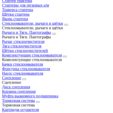
Стартер трактора
Стартеры для легковых а/м
Траверса стартера
Щётки стартера
Якорь стартера
Стеклоомыватели, рычаги и щётки
Стеклоомыватели, рычаги и щётки
Рычаги и Тяги. Пантографы
Рычаги и Тяги. Пантографы
Рычаг стеклоочистителя
Тяга стеклоочистителя
Щётки стеклоочистителей
Комплектующие стеклоомывателя
Комплектующие стеклоомывателя
Бачки стеклоомывателя
Форсунка стеклоомывателя
Насос стеклоомывателя
Сцепление
Сцепление
Диск сцепления
Корзина сцепления
Муфта выжимного подшипника
Тормозная система
Тормозная система
Картридж осушителя