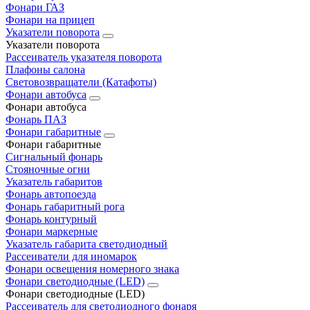
Фонари ГАЗ
Фонари на прицеп
Указатели поворота
Указатели поворота
Рассеиватель указателя поворота
Плафоны салона
Световозвращатели (Катафоты)
Фонари автобуса
Фонари автобуса
Фонарь ПАЗ
Фонари габаритные
Фонари габаритные
Сигнальный фонарь
Стояночные огни
Указатель габаритов
Фонарь автопоезда
Фонарь габаритный рога
Фонарь контурный
Фонари маркерные
Указатель габарита светодиодный
Рассеиватели для иномарок
Фонари освещения номерного знака
Фонари светодиодные (LED)
Фонари светодиодные (LED)
Рассеиватель для светодиодного фонаря