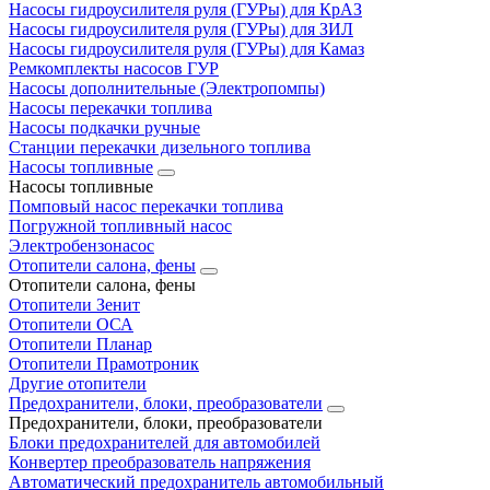
Насосы гидроусилителя руля (ГУРы) для КрАЗ
Насосы гидроусилителя руля (ГУРы) для ЗИЛ
Насосы гидроусилителя руля (ГУРы) для Камаз
Ремкомплекты насосов ГУР
Насосы дополнительные (Электропомпы)
Насосы перекачки топлива
Насосы подкачки ручные
Станции перекачки дизельного топлива
Насосы топливные
Насосы топливные
Помповый насос перекачки топлива
Погружной топливный насос
Электробензонасос
Отопители салона, фены
Отопители салона, фены
Отопители Зенит
Отопители ОСА
Отопители Планар
Отопители Прамотроник
Другие отопители
Предохранители, блоки, преобразователи
Предохранители, блоки, преобразователи
Блоки предохранителей для автомобилей
Конвертер преобразователь напряжения
Автоматический предохранитель автомобильный