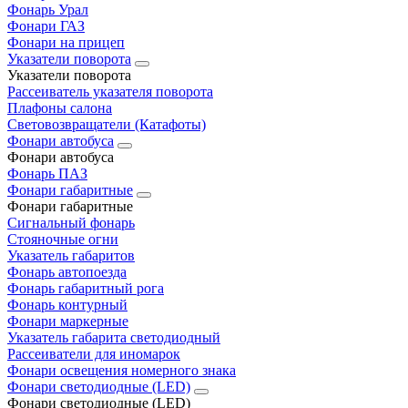
Фонарь Урал
Фонари ГАЗ
Фонари на прицеп
Указатели поворота
Указатели поворота
Рассеиватель указателя поворота
Плафоны салона
Световозвращатели (Катафоты)
Фонари автобуса
Фонари автобуса
Фонарь ПАЗ
Фонари габаритные
Фонари габаритные
Сигнальный фонарь
Стояночные огни
Указатель габаритов
Фонарь автопоезда
Фонарь габаритный рога
Фонарь контурный
Фонари маркерные
Указатель габарита светодиодный
Рассеиватели для иномарок
Фонари освещения номерного знака
Фонари светодиодные (LED)
Фонари светодиодные (LED)