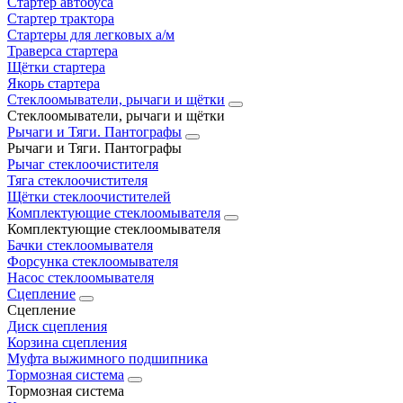
Стартер автобуса
Стартер трактора
Стартеры для легковых а/м
Траверса стартера
Щётки стартера
Якорь стартера
Стеклоомыватели, рычаги и щётки
Стеклоомыватели, рычаги и щётки
Рычаги и Тяги. Пантографы
Рычаги и Тяги. Пантографы
Рычаг стеклоочистителя
Тяга стеклоочистителя
Щётки стеклоочистителей
Комплектующие стеклоомывателя
Комплектующие стеклоомывателя
Бачки стеклоомывателя
Форсунка стеклоомывателя
Насос стеклоомывателя
Сцепление
Сцепление
Диск сцепления
Корзина сцепления
Муфта выжимного подшипника
Тормозная система
Тормозная система