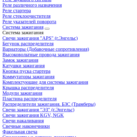
Реле различного назначения
Реле стартера
Реле стеклоочистителя
Реле указателей поворота
Система зажигания
Система зажигания
Свечи зажигания "APS" (г.Энгельс)
Бегунок распределителя
Вариаторы (Добавочные сопротивления)
Высоковольтные провода зажигания
Замок зажигания
Катушки зажигания
Кнопка пуска стартера
Коммутаторы зажигания
Комплектующие для системы зажигания
Крышка распределителя
Модули зажигания
Пластина распределителя
Распределители зажигания. БЗС (Трамберы)
Свечи зажигания "ЭЗ" (г.Энгельс)
Свечи зажигания KGV, NGK
Свечи накаливания
Свечные наконечники
Факельная свеча