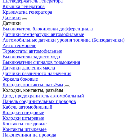
Щеткодержатель генератора
Крышка генератора
Крыльчатка генератора
Датчики
Датчики
Выключатель блокировки дифференциала
Датчики температуры автомобильные
Автомобильные датчики уровня топлива (Бензодатчики)
Авто термореле
Термостаты автомобильные
Выключатели заднего хода
Выключатели сигналов торможения
Датчики давления масла
Датчики различного назначения
Зеркала боковые
Колодки, контакты, разъёмы
Колодки, контакты, разъёмы
Диод предохранитель автомобильный
Панель соединительных проводов
Кабель автомобильный
Колодки гнездовые
Колодки штыревые
Контакты гнездовые
Контакты штыревые
Наконечники на провода