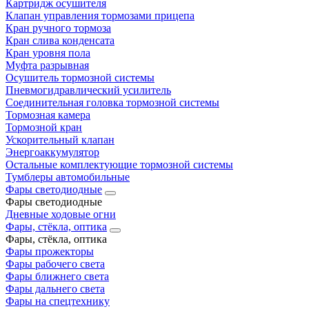
Картридж осушителя
Клапан управления тормозами прицепа
Кран ручного тормоза
Кран слива конденсата
Кран уровня пола
Муфта разрывная
Осушитель тормозной системы
Пневмогидравлический усилитель
Соединительная головка тормозной системы
Тормозная камера
Тормозной кран
Ускорительный клапан
Энергоаккумулятор
Остальные комплектующие тормозной системы
Тумблеры автомобильные
Фары светодиодные
Фары светодиодные
Дневные ходовые огни
Фары, стёкла, оптика
Фары, стёкла, оптика
Фары прожекторы
Фары рабочего света
Фары ближнего света
Фары дальнего света
Фары на спецтехнику