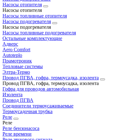
Насосы отопителя
Насосы отопителя
Насосы топливные отопителя
Насосы подогревателя
Насосы подогревателя
Насосы топливные подогревателя
Остальные комплектующие
Адверс
Aero Comfort
Autoteplo
Прамотроник
Тепловые системы
Элтра-Термо
Провод ПГВА, гофра, термоусадка, изолента
Провод ПГВА, гофра, термоусадка, изолента
Гофра для проводов автомобильная
Изолента
Провод ПГВА
Соединители термоусаживаемые
Термоусадочная трубка
Реле
Реле
Реле бензонасоса
Реле времени
Реле звукового сигнала