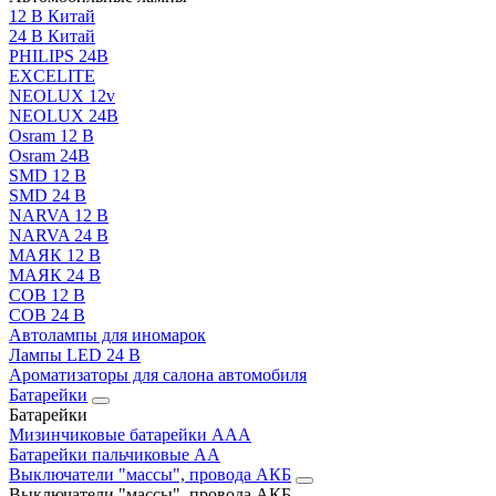
12 В Китай
24 В Китай
PHILIPS 24В
EXCELITE
NEOLUX 12v
NEOLUX 24В
Osram 12 В
Osram 24В
SMD 12 В
SMD 24 В
NARVA 12 В
NARVA 24 В
МАЯК 12 В
МАЯК 24 В
COB 12 В
COB 24 В
Автолампы для иномарок
Лампы LED 24 B
Ароматизаторы для салона автомобиля
Батарейки
Батарейки
Мизинчиковые батарейки AAA
Батарейки пальчиковые АА
Выключатели "массы", провода АКБ
Выключатели "массы", провода АКБ