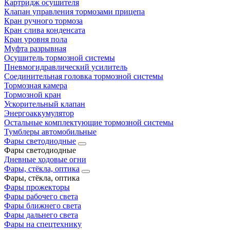
Картридж осушителя
Клапан управления тормозами прицепа
Кран ручного тормоза
Кран слива конденсата
Кран уровня пола
Муфта разрывная
Осушитель тормозной системы
Пневмогидравлический усилитель
Соединительная головка тормозной системы
Тормозная камера
Тормозной кран
Ускорительный клапан
Энергоаккумулятор
Остальные комплектующие тормозной системы
Тумблеры автомобильные
Фары светодиодные
Фары светодиодные
Дневные ходовые огни
Фары, стёкла, оптика
Фары, стёкла, оптика
Фары прожекторы
Фары рабочего света
Фары ближнего света
Фары дальнего света
Фары на спецтехнику