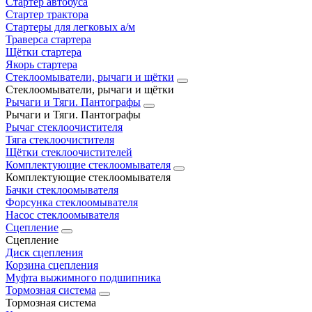
Стартер автобуса
Стартер трактора
Стартеры для легковых а/м
Траверса стартера
Щётки стартера
Якорь стартера
Стеклоомыватели, рычаги и щётки
Стеклоомыватели, рычаги и щётки
Рычаги и Тяги. Пантографы
Рычаги и Тяги. Пантографы
Рычаг стеклоочистителя
Тяга стеклоочистителя
Щётки стеклоочистителей
Комплектующие стеклоомывателя
Комплектующие стеклоомывателя
Бачки стеклоомывателя
Форсунка стеклоомывателя
Насос стеклоомывателя
Сцепление
Сцепление
Диск сцепления
Корзина сцепления
Муфта выжимного подшипника
Тормозная система
Тормозная система