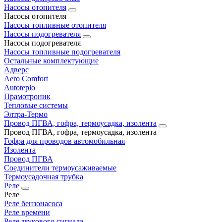
Насосы отопителя
Насосы отопителя
Насосы топливные отопителя
Насосы подогревателя
Насосы подогревателя
Насосы топливные подогревателя
Остальные комплектующие
Адверс
Aero Comfort
Autoteplo
Прамотроник
Тепловые системы
Элтра-Термо
Провод ПГВА, гофра, термоусадка, изолента
Провод ПГВА, гофра, термоусадка, изолента
Гофра для проводов автомобильная
Изолента
Провод ПГВА
Соединители термоусаживаемые
Термоусадочная трубка
Реле
Реле
Реле бензонасоса
Реле времени
Реле звукового сигнала