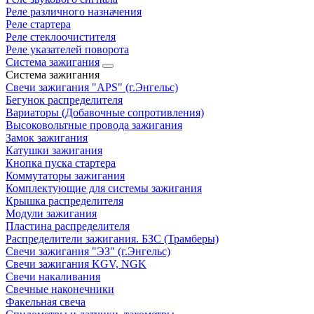
Реле различного назначения
Реле стартера
Реле стеклоочистителя
Реле указателей поворота
Система зажигания
Система зажигания
Свечи зажигания "APS" (г.Энгельс)
Бегунок распределителя
Вариаторы (Добавочные сопротивления)
Высоковольтные провода зажигания
Замок зажигания
Катушки зажигания
Кнопка пуска стартера
Коммутаторы зажигания
Комплектующие для системы зажигания
Крышка распределителя
Модули зажигания
Пластина распределителя
Распределители зажигания. БЗС (Трамберы)
Свечи зажигания "ЭЗ" (г.Энгельс)
Свечи зажигания KGV, NGK
Свечи накаливания
Свечные наконечники
Факельная свеча