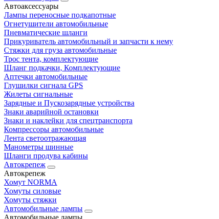
Автоаксессуары
Лампы переносные подкапотные
Огнетушители автомобильные
Пневматические шланги
Прикуриватель автомобильный и запчасти к нему
Стяжки для груза автомобильные
Трос тента, комплектующие
Шланг подкачки, Комплектующие
Аптечки автомобильные
Глушилки сигнала GPS
Жилеты сигнальные
Зарядные и Пускозарядные устройства
Знаки аварийной остановки
Знаки и наклейки для спецтранспорта
Компрессоры автомобильные
Лента светоотражающая
Манометры шинные
Шланги продува кабины
Автокрепеж
Автокрепеж
Хомут NORMA
Хомуты силовые
Хомуты стяжки
Автомобильные лампы
Автомобильные лампы