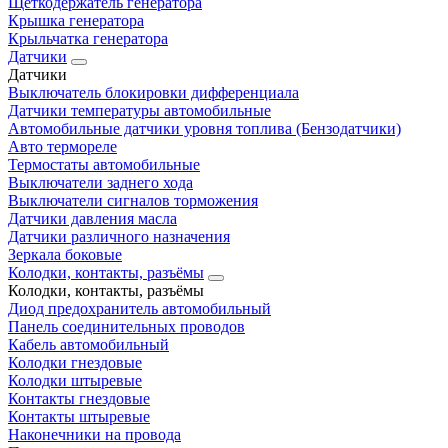
Щеткодержатель генератора
Крышка генератора
Крыльчатка генератора
Датчики
Датчики
Выключатель блокировки дифференциала
Датчики температуры автомобильные
Автомобильные датчики уровня топлива (Бензодатчики)
Авто термореле
Термостаты автомобильные
Выключатели заднего хода
Выключатели сигналов торможения
Датчики давления масла
Датчики различного назначения
Зеркала боковые
Колодки, контакты, разъёмы
Колодки, контакты, разъёмы
Диод предохранитель автомобильный
Панель соединительных проводов
Кабель автомобильный
Колодки гнездовые
Колодки штыревые
Контакты гнездовые
Контакты штыревые
Наконечники на провода