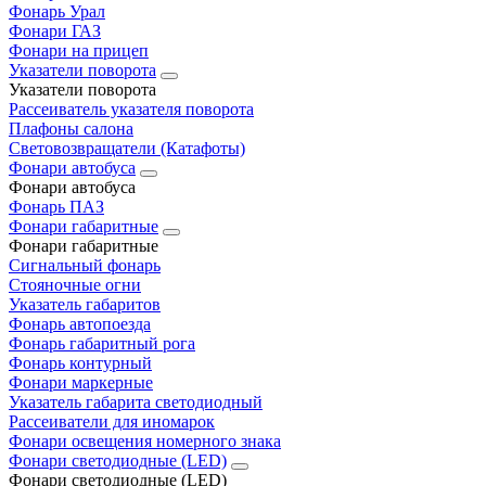
Фонарь Урал
Фонари ГАЗ
Фонари на прицеп
Указатели поворота
Указатели поворота
Рассеиватель указателя поворота
Плафоны салона
Световозвращатели (Катафоты)
Фонари автобуса
Фонари автобуса
Фонарь ПАЗ
Фонари габаритные
Фонари габаритные
Сигнальный фонарь
Стояночные огни
Указатель габаритов
Фонарь автопоезда
Фонарь габаритный рога
Фонарь контурный
Фонари маркерные
Указатель габарита светодиодный
Рассеиватели для иномарок
Фонари освещения номерного знака
Фонари светодиодные (LED)
Фонари светодиодные (LED)