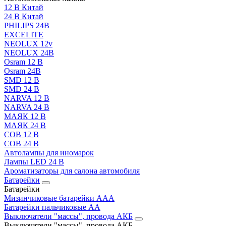
12 В Китай
24 В Китай
PHILIPS 24В
EXCELITE
NEOLUX 12v
NEOLUX 24В
Osram 12 В
Osram 24В
SMD 12 В
SMD 24 В
NARVA 12 В
NARVA 24 В
МАЯК 12 В
МАЯК 24 В
COB 12 В
COB 24 В
Автолампы для иномарок
Лампы LED 24 B
Ароматизаторы для салона автомобиля
Батарейки
Батарейки
Мизинчиковые батарейки AAA
Батарейки пальчиковые АА
Выключатели "массы", провода АКБ
Выключатели "массы", провода АКБ