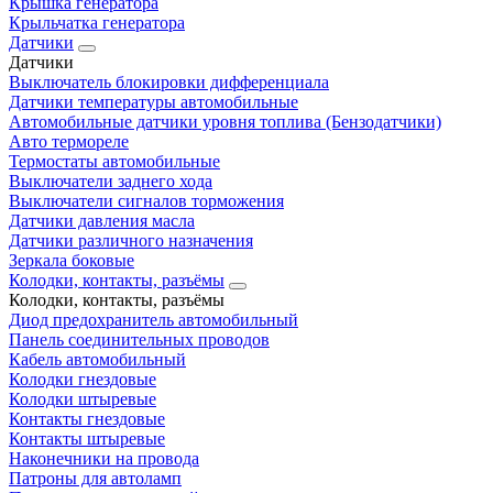
Крышка генератора
Крыльчатка генератора
Датчики
Датчики
Выключатель блокировки дифференциала
Датчики температуры автомобильные
Автомобильные датчики уровня топлива (Бензодатчики)
Авто термореле
Термостаты автомобильные
Выключатели заднего хода
Выключатели сигналов торможения
Датчики давления масла
Датчики различного назначения
Зеркала боковые
Колодки, контакты, разъёмы
Колодки, контакты, разъёмы
Диод предохранитель автомобильный
Панель соединительных проводов
Кабель автомобильный
Колодки гнездовые
Колодки штыревые
Контакты гнездовые
Контакты штыревые
Наконечники на провода
Патроны для автоламп