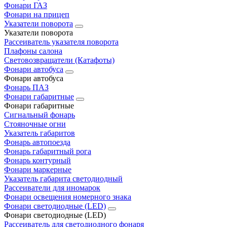
Фонари ГАЗ
Фонари на прицеп
Указатели поворота
Указатели поворота
Рассеиватель указателя поворота
Плафоны салона
Световозвращатели (Катафоты)
Фонари автобуса
Фонари автобуса
Фонарь ПАЗ
Фонари габаритные
Фонари габаритные
Сигнальный фонарь
Стояночные огни
Указатель габаритов
Фонарь автопоезда
Фонарь габаритный рога
Фонарь контурный
Фонари маркерные
Указатель габарита светодиодный
Рассеиватели для иномарок
Фонари освещения номерного знака
Фонари светодиодные (LED)
Фонари светодиодные (LED)
Рассеиватель для светодиодного фонаря