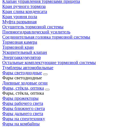
Клапан управления тормозами прицепа
Кран ручного тормоза
Кран слива конденсата
Кран уровня пола
Муфта разрывная
Осушитель тормозной системы
Пневмогидравлический усилитель
Соединительная головка тормозной системы
Тормозная камера
Тормозной кран
Ускорительный клапан
Энергоаккумулятор
Остальные комплектующие тормозной системы
Тумблеры автомобильные
Фары светодиодные
Фары светодиодные
Дневные ходовые огни
Фары, стёкла, оптика
Фары, стёкла, оптика
Фары прожекторы
Фары рабочего света
Фары ближнего света
Фары дальнего света
Фары на спецтехнику
Фары на комбайны