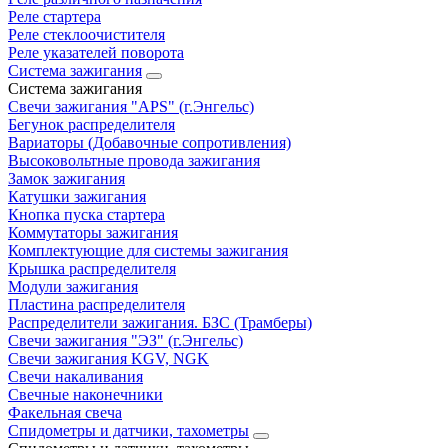
Реле стартера
Реле стеклоочистителя
Реле указателей поворота
Система зажигания
Система зажигания
Свечи зажигания "APS" (г.Энгельс)
Бегунок распределителя
Вариаторы (Добавочные сопротивления)
Высоковольтные провода зажигания
Замок зажигания
Катушки зажигания
Кнопка пуска стартера
Коммутаторы зажигания
Комплектующие для системы зажигания
Крышка распределителя
Модули зажигания
Пластина распределителя
Распределители зажигания. БЗС (Трамберы)
Свечи зажигания "ЭЗ" (г.Энгельс)
Свечи зажигания KGV, NGK
Свечи накаливания
Свечные наконечники
Факельная свеча
Спидометры и датчики, тахометры