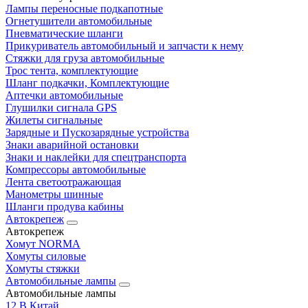
Лампы переносные подкапотные
Огнетушители автомобильные
Пневматические шланги
Прикуриватель автомобильный и запчасти к нему
Стяжки для груза автомобильные
Трос тента, комплектующие
Шланг подкачки, Комплектующие
Аптечки автомобильные
Глушилки сигнала GPS
Жилеты сигнальные
Зарядные и Пускозарядные устройства
Знаки аварийной остановки
Знаки и наклейки для спецтранспорта
Компрессоры автомобильные
Лента светоотражающая
Манометры шинные
Шланги продува кабины
Автокрепеж
Автокрепеж
Хомут NORMA
Хомуты силовые
Хомуты стяжки
Автомобильные лампы
Автомобильные лампы
12 В Китай