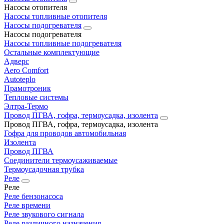
Насосы отопителя
Насосы топливные отопителя
Насосы подогревателя
Насосы подогревателя
Насосы топливные подогревателя
Остальные комплектующие
Адверс
Aero Comfort
Autoteplo
Прамотроник
Тепловые системы
Элтра-Термо
Провод ПГВА, гофра, термоусадка, изолента
Провод ПГВА, гофра, термоусадка, изолента
Гофра для проводов автомобильная
Изолента
Провод ПГВА
Соединители термоусаживаемые
Термоусадочная трубка
Реле
Реле
Реле бензонасоса
Реле времени
Реле звукового сигнала
Реле различного назначения