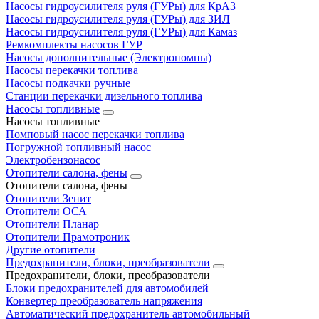
Насосы гидроусилителя руля (ГУРы) для КрАЗ
Насосы гидроусилителя руля (ГУРы) для ЗИЛ
Насосы гидроусилителя руля (ГУРы) для Камаз
Ремкомплекты насосов ГУР
Насосы дополнительные (Электропомпы)
Насосы перекачки топлива
Насосы подкачки ручные
Станции перекачки дизельного топлива
Насосы топливные
Насосы топливные
Помповый насос перекачки топлива
Погружной топливный насос
Электробензонасос
Отопители салона, фены
Отопители салона, фены
Отопители Зенит
Отопители ОСА
Отопители Планар
Отопители Прамотроник
Другие отопители
Предохранители, блоки, преобразователи
Предохранители, блоки, преобразователи
Блоки предохранителей для автомобилей
Конвертер преобразователь напряжения
Автоматический предохранитель автомобильный