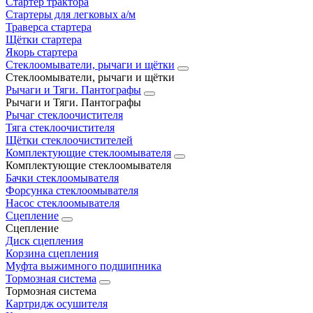
Стартер трактора
Стартеры для легковых а/м
Траверса стартера
Щётки стартера
Якорь стартера
Стеклоомыватели, рычаги и щётки
Стеклоомыватели, рычаги и щётки
Рычаги и Тяги. Пантографы
Рычаги и Тяги. Пантографы
Рычаг стеклоочистителя
Тяга стеклоочистителя
Щётки стеклоочистителей
Комплектующие стеклоомывателя
Комплектующие стеклоомывателя
Бачки стеклоомывателя
Форсунка стеклоомывателя
Насос стеклоомывателя
Сцепление
Сцепление
Диск сцепления
Корзина сцепления
Муфта выжимного подшипника
Тормозная система
Тормозная система
Картридж осушителя