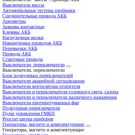
Выключатель массы
Автомобильные тестеры пробники
Соединительные провода АКБ
Ареометры
Зажимы контактные
Клеммы АКБ
Нагрузочные вилки
Наконечники проводов АКБ
Перемычки АКБ
Провода АКБ
Стартовые провода
Выключатели, переключатели
Выключатели, переключатели
Блок подрулевых переключателей
Выключатели аварийной сигнализации
Выключатели вентилятора отопителя
Выключатели и переключатели головного света, салона
Выключатели и переключатели различного назначения
Выключатели противотуманных фар
Подрулевые переключатели
Пульт управления ГМКП
Реостат щитка приборов
Генераторы, магнето и комплектующие
Генераторы, магнето и комплектующие