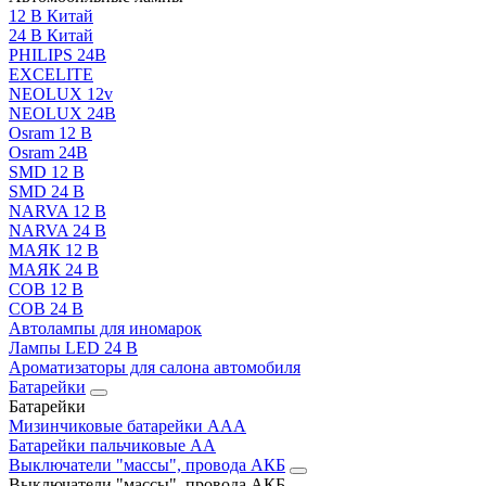
12 В Китай
24 В Китай
PHILIPS 24В
EXCELITE
NEOLUX 12v
NEOLUX 24В
Osram 12 В
Osram 24В
SMD 12 В
SMD 24 В
NARVA 12 В
NARVA 24 В
МАЯК 12 В
МАЯК 24 В
COB 12 В
COB 24 В
Автолампы для иномарок
Лампы LED 24 B
Ароматизаторы для салона автомобиля
Батарейки
Батарейки
Мизинчиковые батарейки AAA
Батарейки пальчиковые АА
Выключатели "массы", провода АКБ
Выключатели "массы", провода АКБ