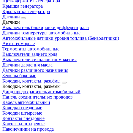
Щеткодержатель генератора
Крышка генератора
Крыльчатка генератора
Датчики
Датчики
Выключатель блокировки дифференциала
Датчики температуры автомобильные
Автомобильные датчики уровня топлива (Бензодатчики)
Авто термореле
Термостаты автомобильные
Выключатели заднего хода
Выключатели сигналов торможения
Датчики давления масла
Датчики различного назначения
Зеркала боковые
Колодки, контакты, разъёмы
Колодки, контакты, разъёмы
Диод предохранитель автомобильный
Панель соединительных проводов
Кабель автомобильный
Колодки гнездовые
Колодки штыревые
Контакты гнездовые
Контакты штыревые
Наконечники на провода