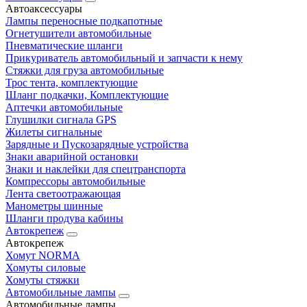
Автоаксессуары
Лампы переносные подкапотные
Огнетушители автомобильные
Пневматические шланги
Прикуриватель автомобильный и запчасти к нему
Стяжки для груза автомобильные
Трос тента, комплектующие
Шланг подкачки, Комплектующие
Аптечки автомобильные
Глушилки сигнала GPS
Жилеты сигнальные
Зарядные и Пускозарядные устройства
Знаки аварийной остановки
Знаки и наклейки для спецтранспорта
Компрессоры автомобильные
Лента светоотражающая
Манометры шинные
Шланги продува кабины
Автокрепеж
Автокрепеж
Хомут NORMA
Хомуты силовые
Хомуты стяжки
Автомобильные лампы
Автомобильные лампы