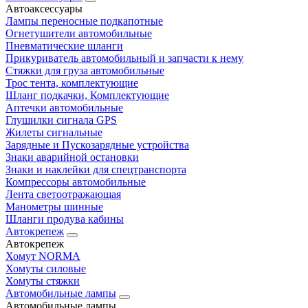
Автоаксессуары
Лампы переносные подкапотные
Огнетушители автомобильные
Пневматические шланги
Прикуриватель автомобильный и запчасти к нему
Стяжки для груза автомобильные
Трос тента, комплектующие
Шланг подкачки, Комплектующие
Аптечки автомобильные
Глушилки сигнала GPS
Жилеты сигнальные
Зарядные и Пускозарядные устройства
Знаки аварийной остановки
Знаки и наклейки для спецтранспорта
Компрессоры автомобильные
Лента светоотражающая
Манометры шинные
Шланги продува кабины
Автокрепеж
Автокрепеж
Хомут NORMA
Хомуты силовые
Хомуты стяжки
Автомобильные лампы
Автомобильные лампы