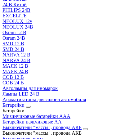
24 В Китай
PHILIPS 24В
EXCELITE
NEOLUX 12v
NEOLUX 24В
Osram 12 В
Osram 24В
SMD 12 В
SMD 24 В
NARVA 12 В
NARVA 24 В
МАЯК 12 В
МАЯК 24 В
COB 12 В
COB 24 В
Автолампы для иномарок
Лампы LED 24 B
Ароматизаторы для салона автомобиля
Батарейки
Батарейки
Мизинчиковые батарейки AAA
Батарейки пальчиковые АА
Выключатели "массы", провода АКБ
Выключатели "массы", провода АКБ
Выключатель массы