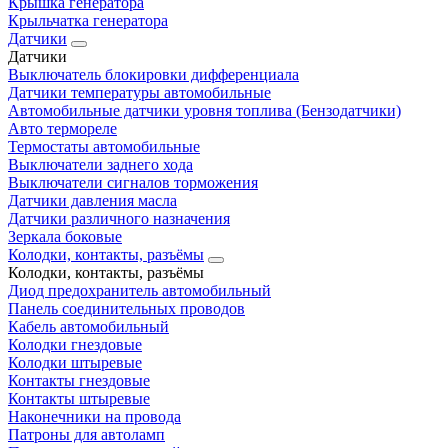
Крышка генератора
Крыльчатка генератора
Датчики
Датчики
Выключатель блокировки дифференциала
Датчики температуры автомобильные
Автомобильные датчики уровня топлива (Бензодатчики)
Авто термореле
Термостаты автомобильные
Выключатели заднего хода
Выключатели сигналов торможения
Датчики давления масла
Датчики различного назначения
Зеркала боковые
Колодки, контакты, разъёмы
Колодки, контакты, разъёмы
Диод предохранитель автомобильный
Панель соединительных проводов
Кабель автомобильный
Колодки гнездовые
Колодки штыревые
Контакты гнездовые
Контакты штыревые
Наконечники на провода
Патроны для автоламп