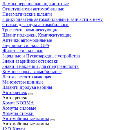
Лампы переносные подкапотные
Огнетушители автомобильные
Пневматические шланги
Прикуриватель автомобильный и запчасти к нему
Стяжки для груза автомобильные
Трос тента, комплектующие
Шланг подкачки, Комплектующие
Аптечки автомобильные
Глушилки сигнала GPS
Жилеты сигнальные
Зарядные и Пускозарядные устройства
Знаки аварийной остановки
Знаки и наклейки для спецтранспорта
Компрессоры автомобильные
Лента светоотражающая
Манометры шинные
Шланги продува кабины
Автокрепеж
Автокрепеж
Хомут NORMA
Хомуты силовые
Хомуты стяжки
Автомобильные лампы
Автомобильные лампы
12 В Китай