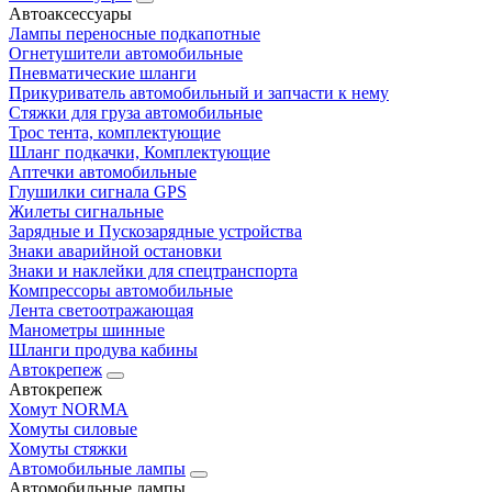
Автоаксессуары
Лампы переносные подкапотные
Огнетушители автомобильные
Пневматические шланги
Прикуриватель автомобильный и запчасти к нему
Стяжки для груза автомобильные
Трос тента, комплектующие
Шланг подкачки, Комплектующие
Аптечки автомобильные
Глушилки сигнала GPS
Жилеты сигнальные
Зарядные и Пускозарядные устройства
Знаки аварийной остановки
Знаки и наклейки для спецтранспорта
Компрессоры автомобильные
Лента светоотражающая
Манометры шинные
Шланги продува кабины
Автокрепеж
Автокрепеж
Хомут NORMA
Хомуты силовые
Хомуты стяжки
Автомобильные лампы
Автомобильные лампы