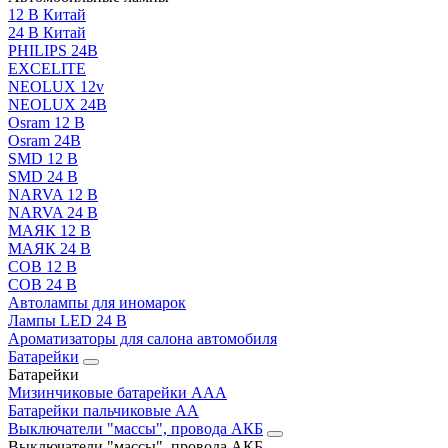
12 В Китай
24 В Китай
PHILIPS 24В
EXCELITE
NEOLUX 12v
NEOLUX 24В
Osram 12 В
Osram 24В
SMD 12 В
SMD 24 В
NARVA 12 В
NARVA 24 В
МАЯК 12 В
МАЯК 24 В
COB 12 В
COB 24 В
Автолампы для иномарок
Лампы LED 24 B
Ароматизаторы для салона автомобиля
Батарейки
Батарейки
Мизинчиковые батарейки AAA
Батарейки пальчиковые АА
Выключатели "массы", провода АКБ
Выключатели "массы", провода АКБ