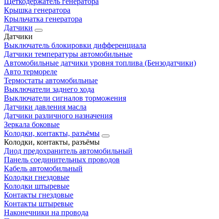
Щеткодержатель генератора
Крышка генератора
Крыльчатка генератора
Датчики
Датчики
Выключатель блокировки дифференциала
Датчики температуры автомобильные
Автомобильные датчики уровня топлива (Бензодатчики)
Авто термореле
Термостаты автомобильные
Выключатели заднего хода
Выключатели сигналов торможения
Датчики давления масла
Датчики различного назначения
Зеркала боковые
Колодки, контакты, разъёмы
Колодки, контакты, разъёмы
Диод предохранитель автомобильный
Панель соединительных проводов
Кабель автомобильный
Колодки гнездовые
Колодки штыревые
Контакты гнездовые
Контакты штыревые
Наконечники на провода