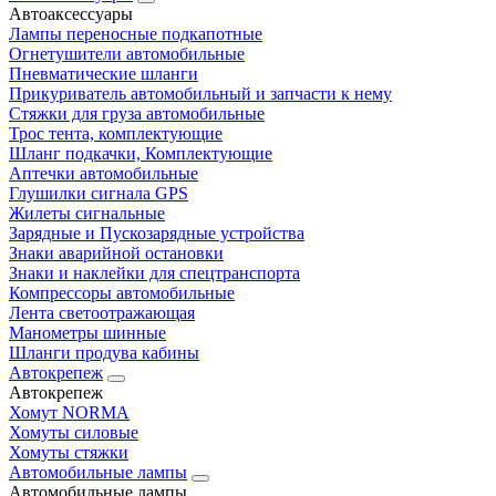
Автоаксессуары
Лампы переносные подкапотные
Огнетушители автомобильные
Пневматические шланги
Прикуриватель автомобильный и запчасти к нему
Стяжки для груза автомобильные
Трос тента, комплектующие
Шланг подкачки, Комплектующие
Аптечки автомобильные
Глушилки сигнала GPS
Жилеты сигнальные
Зарядные и Пускозарядные устройства
Знаки аварийной остановки
Знаки и наклейки для спецтранспорта
Компрессоры автомобильные
Лента светоотражающая
Манометры шинные
Шланги продува кабины
Автокрепеж
Автокрепеж
Хомут NORMA
Хомуты силовые
Хомуты стяжки
Автомобильные лампы
Автомобильные лампы