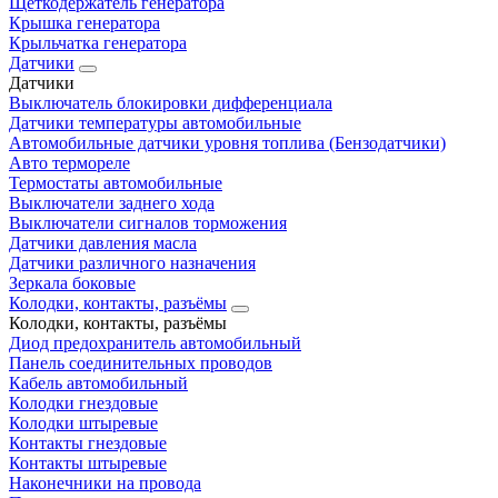
Щеткодержатель генератора
Крышка генератора
Крыльчатка генератора
Датчики
Датчики
Выключатель блокировки дифференциала
Датчики температуры автомобильные
Автомобильные датчики уровня топлива (Бензодатчики)
Авто термореле
Термостаты автомобильные
Выключатели заднего хода
Выключатели сигналов торможения
Датчики давления масла
Датчики различного назначения
Зеркала боковые
Колодки, контакты, разъёмы
Колодки, контакты, разъёмы
Диод предохранитель автомобильный
Панель соединительных проводов
Кабель автомобильный
Колодки гнездовые
Колодки штыревые
Контакты гнездовые
Контакты штыревые
Наконечники на провода