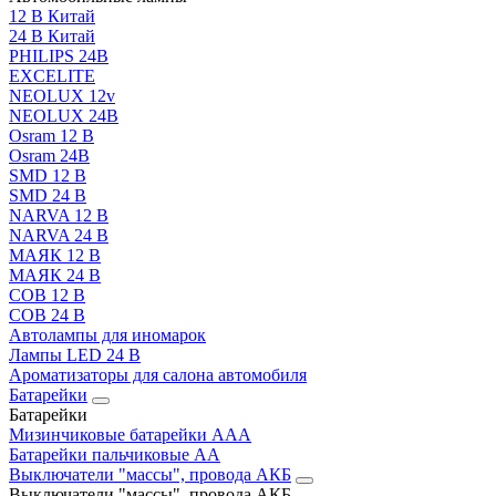
12 В Китай
24 В Китай
PHILIPS 24В
EXCELITE
NEOLUX 12v
NEOLUX 24В
Osram 12 В
Osram 24В
SMD 12 В
SMD 24 В
NARVA 12 В
NARVA 24 В
МАЯК 12 В
МАЯК 24 В
COB 12 В
COB 24 В
Автолампы для иномарок
Лампы LED 24 B
Ароматизаторы для салона автомобиля
Батарейки
Батарейки
Мизинчиковые батарейки AAA
Батарейки пальчиковые АА
Выключатели "массы", провода АКБ
Выключатели "массы", провода АКБ