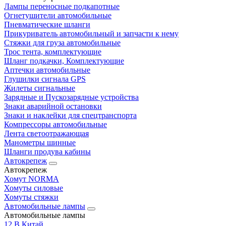
Лампы переносные подкапотные
Огнетушители автомобильные
Пневматические шланги
Прикуриватель автомобильный и запчасти к нему
Стяжки для груза автомобильные
Трос тента, комплектующие
Шланг подкачки, Комплектующие
Аптечки автомобильные
Глушилки сигнала GPS
Жилеты сигнальные
Зарядные и Пускозарядные устройства
Знаки аварийной остановки
Знаки и наклейки для спецтранспорта
Компрессоры автомобильные
Лента светоотражающая
Манометры шинные
Шланги продува кабины
Автокрепеж
Автокрепеж
Хомут NORMA
Хомуты силовые
Хомуты стяжки
Автомобильные лампы
Автомобильные лампы
12 В Китай