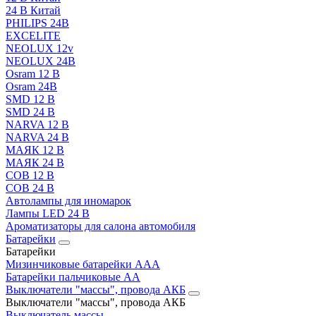
24 В Китай
PHILIPS 24В
EXCELITE
NEOLUX 12v
NEOLUX 24В
Osram 12 В
Osram 24В
SMD 12 В
SMD 24 В
NARVA 12 В
NARVA 24 В
МАЯК 12 В
МАЯК 24 В
COB 12 В
COB 24 В
Автолампы для иномарок
Лампы LED 24 B
Ароматизаторы для салона автомобиля
Батарейки
Батарейки
Мизинчиковые батарейки AAA
Батарейки пальчиковые АА
Выключатели "массы", провода АКБ
Выключатели "массы", провода АКБ
Выключатель массы