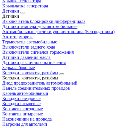
Крышка генератора
Крыльчатка генератора
Датчики
Датчики
Выключатель блокировки дифференциала
Датчики температуры автомобильные
Автомобильные датчики уровня топлива (Бензодатчики)
Авто термореле
Термостаты автомобильные
Выключатели заднего хода
Выключатели сигналов торможения
Датчики давления масла
Датчики различного назначения
Зеркала боковые
Колодки, контакты, разъёмы
Колодки, контакты, разъёмы
Диод предохранитель автомобильный
Панель соединительных проводов
Кабель автомобильный
Колодки гнездовые
Колодки штыревые
Контакты гнездовые
Контакты штыревые
Наконечники на провода
Патроны для автоламп