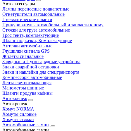
Автоаксессуары
Лампы переносные подкапотные
Огнетушители автомобильные
Пневматические шланги
Прикуриватель автомобильный и запчасти к нему
Стяжки для груза автомобильные
Трос тента, комплектующие
Шланг подкачки, Комплектующие
Аптечки автомобильные
Глушилки сигнала GPS
Жилеты сигнальные
Зарядные и Пускозарядные устройства
Знаки аварийной остановки
Знаки и наклейки для спецтранспорта
Компрессоры автомобильные
Лента светоотражающая
Манометры шинные
Шланги продува кабины
Автокрепеж
Автокрепеж
Хомут NORMA
Хомуты силовые
Хомуты стяжки
Автомобильные лампы
Автомобильные лампы