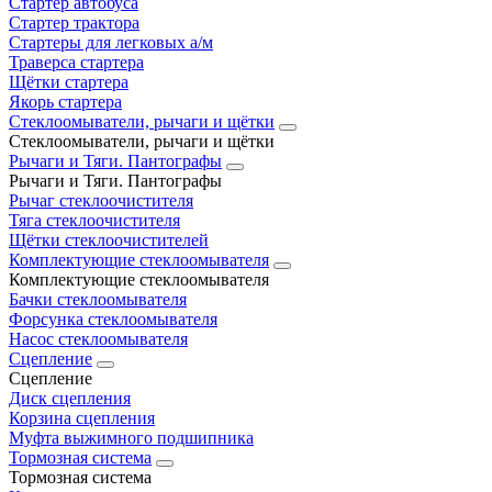
Стартер автобуса
Стартер трактора
Стартеры для легковых а/м
Траверса стартера
Щётки стартера
Якорь стартера
Стеклоомыватели, рычаги и щётки
Стеклоомыватели, рычаги и щётки
Рычаги и Тяги. Пантографы
Рычаги и Тяги. Пантографы
Рычаг стеклоочистителя
Тяга стеклоочистителя
Щётки стеклоочистителей
Комплектующие стеклоомывателя
Комплектующие стеклоомывателя
Бачки стеклоомывателя
Форсунка стеклоомывателя
Насос стеклоомывателя
Сцепление
Сцепление
Диск сцепления
Корзина сцепления
Муфта выжимного подшипника
Тормозная система
Тормозная система