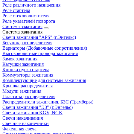
Реле различного назначения
Реле стартера
Реле стеклоочистителя
Реле указателей поворота
Система зажигания
Система зажигания
Свечи зажигания "APS" (г.Энгельс)
Бегунок распределителя
Вариаторы (Добавочные сопротивления)
Высоковольтные провода зажигания
Замок зажигания
Катушки зажигания
Кнопка пуска стартера
Коммутаторы зажигания
Комплектующие для системы зажигания
Крышка распределителя
Модули зажигания
Пластина распределителя
Распределители зажигания. БЗС (Трамберы)
Свечи зажигания "ЭЗ" (г.Энгельс)
Свечи зажигания KGV, NGK
Свечи накаливания
Свечные наконечники
Факельная свеча