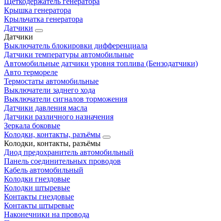
Щеткодержатель генератора
Крышка генератора
Крыльчатка генератора
Датчики
Датчики
Выключатель блокировки дифференциала
Датчики температуры автомобильные
Автомобильные датчики уровня топлива (Бензодатчики)
Авто термореле
Термостаты автомобильные
Выключатели заднего хода
Выключатели сигналов торможения
Датчики давления масла
Датчики различного назначения
Зеркала боковые
Колодки, контакты, разъёмы
Колодки, контакты, разъёмы
Диод предохранитель автомобильный
Панель соединительных проводов
Кабель автомобильный
Колодки гнездовые
Колодки штыревые
Контакты гнездовые
Контакты штыревые
Наконечники на провода