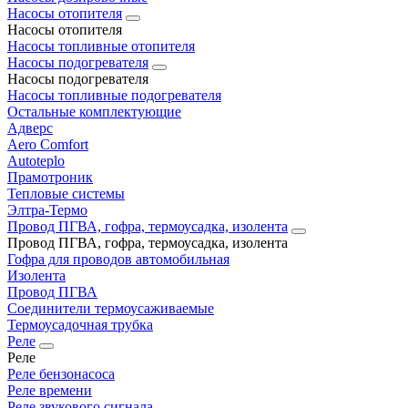
Насосы отопителя
Насосы отопителя
Насосы топливные отопителя
Насосы подогревателя
Насосы подогревателя
Насосы топливные подогревателя
Остальные комплектующие
Адверс
Aero Comfort
Autoteplo
Прамотроник
Тепловые системы
Элтра-Термо
Провод ПГВА, гофра, термоусадка, изолента
Провод ПГВА, гофра, термоусадка, изолента
Гофра для проводов автомобильная
Изолента
Провод ПГВА
Соединители термоусаживаемые
Термоусадочная трубка
Реле
Реле
Реле бензонасоса
Реле времени
Реле звукового сигнала