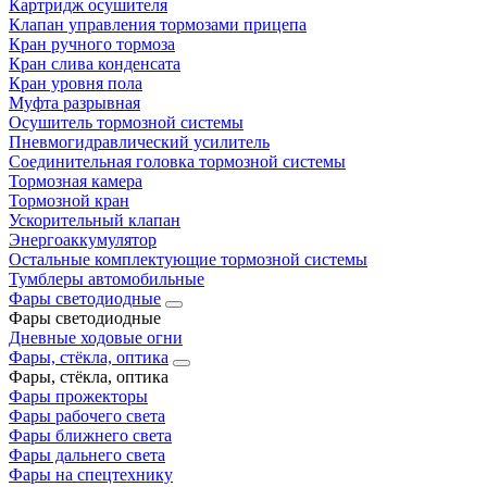
Картридж осушителя
Клапан управления тормозами прицепа
Кран ручного тормоза
Кран слива конденсата
Кран уровня пола
Муфта разрывная
Осушитель тормозной системы
Пневмогидравлический усилитель
Соединительная головка тормозной системы
Тормозная камера
Тормозной кран
Ускорительный клапан
Энергоаккумулятор
Остальные комплектующие тормозной системы
Тумблеры автомобильные
Фары светодиодные
Фары светодиодные
Дневные ходовые огни
Фары, стёкла, оптика
Фары, стёкла, оптика
Фары прожекторы
Фары рабочего света
Фары ближнего света
Фары дальнего света
Фары на спецтехнику