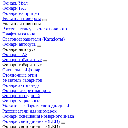
Фонарь Урал
Фонари ГАЗ
Фонари на прицеп
Указатели поворота
Указатели поворота
Рассеиватель указателя поворота
Плафоны салона
Световозвращатели (Катафоты)
Фонари автобуса
Фонари автобуса
Фонарь ПАЗ
Фонари габаритные
Фонари габаритные
Сигнальный фонарь
Стояночные огни
Указатель габаритов
Фонарь автопоезда
Фонарь габаритный рога
Фонарь контурный
Фонари маркерные
Указатель габарита светодиодный
Рассеиватели для иномарок
Фонари освещения номерного знака
Фонари светодиодные (LED)
Фонари светодиодные (LED)