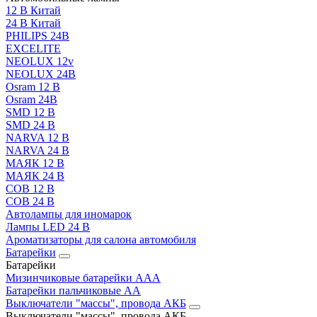
12 В Китай
24 В Китай
PHILIPS 24В
EXCELITE
NEOLUX 12v
NEOLUX 24В
Osram 12 В
Osram 24В
SMD 12 В
SMD 24 В
NARVA 12 В
NARVA 24 В
МАЯК 12 В
МАЯК 24 В
COB 12 В
COB 24 В
Автолампы для иномарок
Лампы LED 24 B
Ароматизаторы для салона автомобиля
Батарейки
Батарейки
Мизинчиковые батарейки AAA
Батарейки пальчиковые АА
Выключатели "массы", провода АКБ
Выключатели "массы", провода АКБ