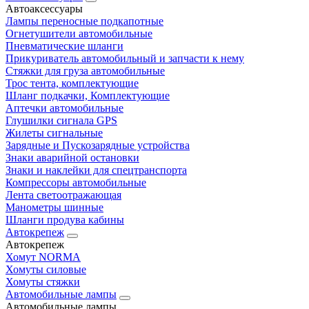
Автоаксессуары
Лампы переносные подкапотные
Огнетушители автомобильные
Пневматические шланги
Прикуриватель автомобильный и запчасти к нему
Стяжки для груза автомобильные
Трос тента, комплектующие
Шланг подкачки, Комплектующие
Аптечки автомобильные
Глушилки сигнала GPS
Жилеты сигнальные
Зарядные и Пускозарядные устройства
Знаки аварийной остановки
Знаки и наклейки для спецтранспорта
Компрессоры автомобильные
Лента светоотражающая
Манометры шинные
Шланги продува кабины
Автокрепеж
Автокрепеж
Хомут NORMA
Хомуты силовые
Хомуты стяжки
Автомобильные лампы
Автомобильные лампы