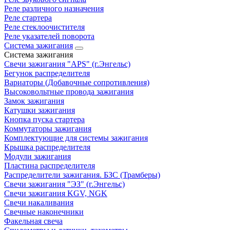
Реле различного назначения
Реле стартера
Реле стеклоочистителя
Реле указателей поворота
Система зажигания
Система зажигания
Свечи зажигания "APS" (г.Энгельс)
Бегунок распределителя
Вариаторы (Добавочные сопротивления)
Высоковольтные провода зажигания
Замок зажигания
Катушки зажигания
Кнопка пуска стартера
Коммутаторы зажигания
Комплектующие для системы зажигания
Крышка распределителя
Модули зажигания
Пластина распределителя
Распределители зажигания. БЗС (Трамберы)
Свечи зажигания "ЭЗ" (г.Энгельс)
Свечи зажигания KGV, NGK
Свечи накаливания
Свечные наконечники
Факельная свеча