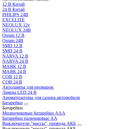
12 В Китай
24 В Китай
PHILIPS 24В
EXCELITE
NEOLUX 12v
NEOLUX 24В
Osram 12 В
Osram 24В
SMD 12 В
SMD 24 В
NARVA 12 В
NARVA 24 В
МАЯК 12 В
МАЯК 24 В
COB 12 В
COB 24 В
Автолампы для иномарок
Лампы LED 24 B
Ароматизаторы для салона автомобиля
Батарейки
Батарейки
Мизинчиковые батарейки AAA
Батарейки пальчиковые АА
Выключатели "массы", провода АКБ
Выключатели "массы", провода АКБ