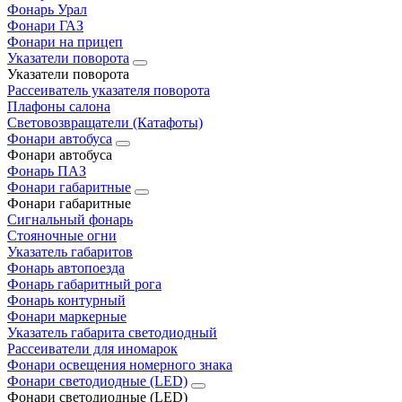
Фонарь Урал
Фонари ГАЗ
Фонари на прицеп
Указатели поворота
Указатели поворота
Рассеиватель указателя поворота
Плафоны салона
Световозвращатели (Катафоты)
Фонари автобуса
Фонари автобуса
Фонарь ПАЗ
Фонари габаритные
Фонари габаритные
Сигнальный фонарь
Стояночные огни
Указатель габаритов
Фонарь автопоезда
Фонарь габаритный рога
Фонарь контурный
Фонари маркерные
Указатель габарита светодиодный
Рассеиватели для иномарок
Фонари освещения номерного знака
Фонари светодиодные (LED)
Фонари светодиодные (LED)