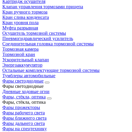
Картридж осушителя
Клапан управления тормозами прицепа
Кран ручного тормоза
Кран слива конденсата
Кран уровня пола
Муфта разрывная
Осушитель тормозной системы
Пневмогидравлический усилитель
Соединительная головка тормозной системы
Тормозная камера
Тормозной кран
Ускорительный клапан
Энергоаккумулятор
Остальные комплектующие тормозной системы
Тумблеры автомобильные
Фары светодиодные
Фары светодиодные
Дневные ходовые огни
Фары, стёкла, оптика
Фары, стёкла, оптика
Фары прожекторы
Фары рабочего света
Фары ближнего света
Фары дальнего света
Фары на спецтехнику