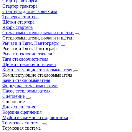
Стартер автобуса
Стартер трактора
Стартеры для легковых а/м
Траверса стартера
Щётки стартера
Якорь стартера
Стеклоомыватели, рычаги и щётки
Стеклоомыватели, рычаги и щётки
Рычаги и Тяги. Пантографы
Рычаги и Тяги. Пантографы
Рычаг стеклоочистителя
Тяга стеклоочистителя
Щётки стеклоочистителей
Комплектующие стеклоомывателя
Комплектующие стеклоомывателя
Бачки стеклоомывателя
Форсунка стеклоомывателя
Насос стеклоомывателя
Сцепление
Сцепление
Диск сцепления
Корзина сцепления
Муфта выжимного подшипника
Тормозная система
Тормозная система