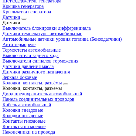
Щеткодержатель генератора
Крышка генератора
Крыльчатка генератора
Датчики
Датчики
Выключатель блокировки дифференциала
Датчики температуры автомобильные
Автомобильные датчики уровня топлива (Бензодатчики)
Авто термореле
Термостаты автомобильные
Выключатели заднего хода
Выключатели сигналов торможения
Датчики давления масла
Датчики различного назначения
Зеркала боковые
Колодки, контакты, разъёмы
Колодки, контакты, разъёмы
Диод предохранитель автомобильный
Панель соединительных проводов
Кабель автомобильный
Колодки гнездовые
Колодки штыревые
Контакты гнездовые
Контакты штыревые
Наконечники на провода