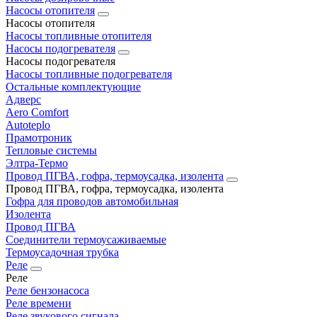
Насосы отопителя
Насосы отопителя
Насосы топливные отопителя
Насосы подогревателя
Насосы подогревателя
Насосы топливные подогревателя
Остальные комплектующие
Адверс
Aero Comfort
Autoteplo
Прамотроник
Тепловые системы
Элтра-Термо
Провод ПГВА, гофра, термоусадка, изолента
Провод ПГВА, гофра, термоусадка, изолента
Гофра для проводов автомобильная
Изолента
Провод ПГВА
Соединители термоусаживаемые
Термоусадочная трубка
Реле
Реле
Реле бензонасоса
Реле времени
Реле звукового сигнала